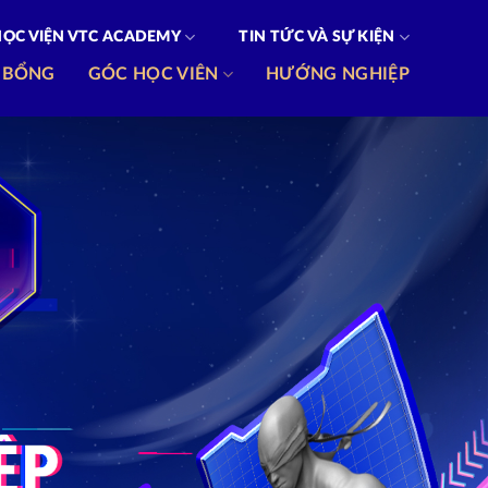
HỌC VIỆN VTC ACADEMY
TIN TỨC VÀ SỰ KIỆN
 BỔNG
GÓC HỌC VIÊN
HƯỚNG NGHIỆP