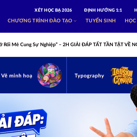
XÉT HỌC BẠ 2026
ĐỊNH HƯỚNG 1:1
CHƯƠNG TRÌNH ĐÀO TẠO
TUYỂN SINH
HỌC
“Gỡ Rối Mê Cung Sự Nghiệp” – 2H GIẢI ĐÁP TẤT TẦN TẬT VỀ