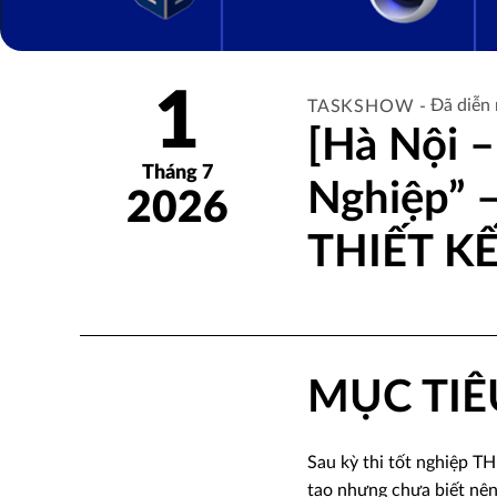
1
Đã diễn 
TASKSHOW -
[Hà Nội 
Tháng 7
Nghiệp” 
2026
THIẾT K
MỤC TIÊ
Sau kỳ thi tốt nghiệp T
tạo nhưng chưa biết nên