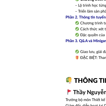
– Lộ trình học từng
– Triển lãm sản ph
Phần 2. Thông tin tuyển
Chương trình t
Cách thức xét 
Đặc quyền của 
Phần 3. Q&A và Miniga
Giao lưu, giải 
ĐẶC BIỆT: Tham 
THÔNG TIN
Thầy Nguyễn
Trưởng bộ môn Thiết kế
Giám đốc diễn hoạt tại 