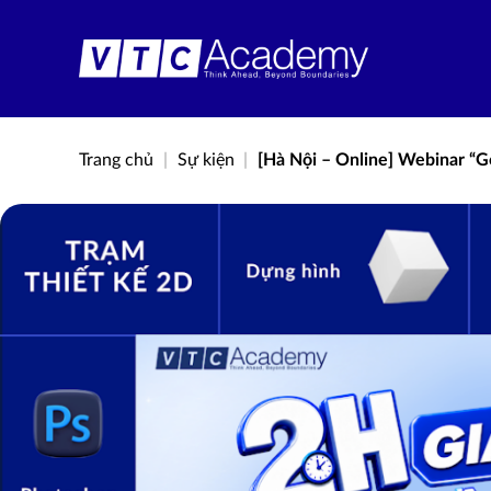
Bỏ
qua
nội
dung
Trang chủ
|
Sự kiện
|
[Hà Nội – Online] Webinar 