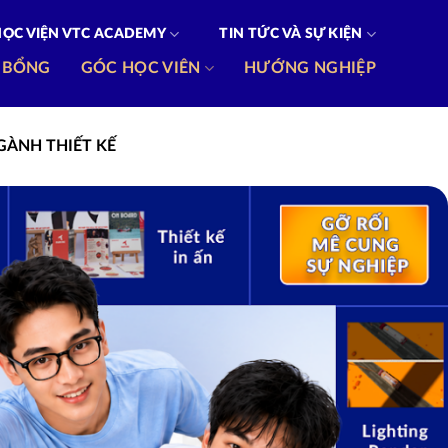
HỌC VIỆN VTC ACADEMY
TIN TỨC VÀ SỰ KIỆN
 BỔNG
GÓC HỌC VIÊN
HƯỚNG NGHIỆP
 NGÀNH THIẾT KẾ