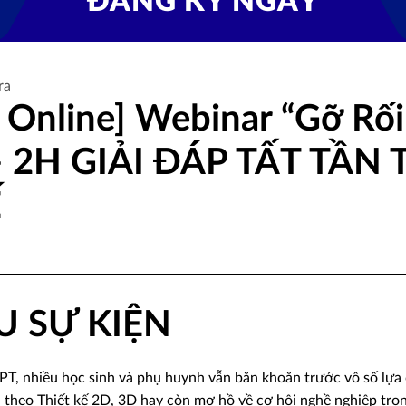
ĐĂNG KÝ NGAY
ra
– Online] Webinar “Gỡ Rố
– 2H GIẢI ĐÁP TẤT TẦN
Ế
U SỰ KIỆN
HPT, nhiều học sinh và phụ huynh vẫn băn khoăn trước vô số lựa
 theo Thiết kế 2D, 3D hay còn mơ hồ về cơ hội nghề nghiệp tron