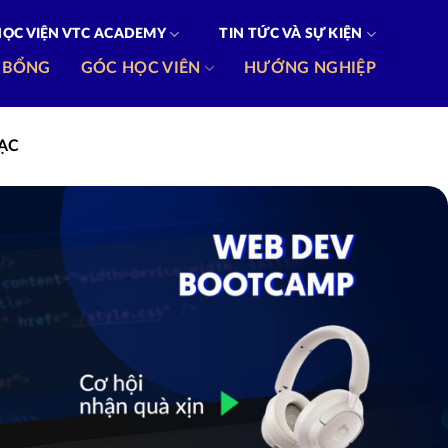
HỌC VIỆN VTC ACADEMY
TIN TỨC VÀ SỰ KIỆN
 BỔNG
GÓC HỌC VIÊN
HƯỚNG NGHIỆP
HẠC