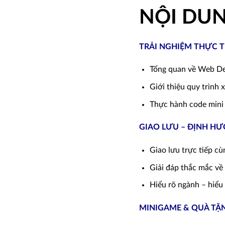
NỘI DU
TRẢI NGHIỆM THỰC T
Tổng quan về Web De
Giới thiệu quy trình
Thực hành code mini W
GIAO LƯU – ĐỊNH H
Giao lưu trực tiếp cù
Giải đáp thắc mắc về 
Hiểu rõ ngành – hiểu
MINIGAME & QUÀ TẶ