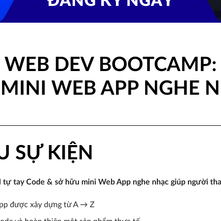
ĐĂNG KÝ NGAY
 WEB DEV BOOTCAMP: 
MINI WEB APP NGHE 
U SỰ KIỆN
tự tay Code & sở hữu mini Web App nghe nhạc giúp người tha
pp được xây dựng từ A → Z