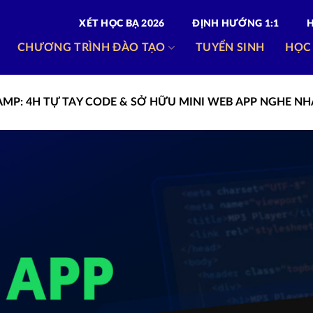
XÉT HỌC BẠ 2026
ĐỊNH HƯỚNG 1:1
CHƯƠNG TRÌNH ĐÀO TẠO
TUYỂN SINH
HỌC
MP: 4H TỰ TAY CODE & SỞ HỮU MINI WEB APP NGHE N