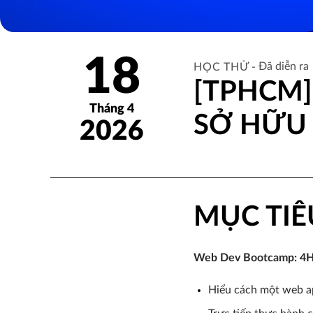
18
Đã diễn ra
HỌC THỬ -
[TPHCM]
Tháng 4
SỞ HỮU 
2026
MỤC TIÊ
Web Dev Bootcamp: 4H 
Hiểu cách một web a