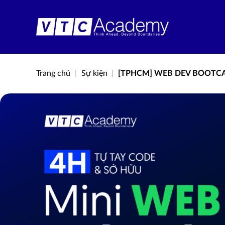
Bỏ
qua
nội
dung
Trang chủ
|
Sự kiện
|
[TPHCM] WEB DEV BOOTCA