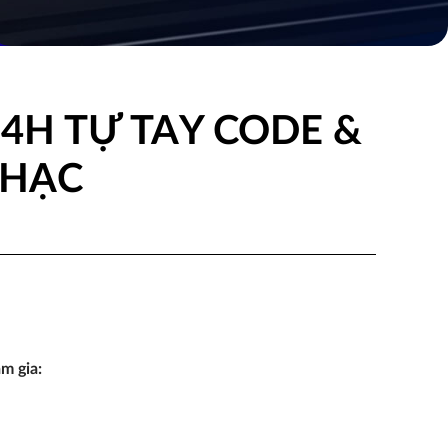
4H TỰ TAY CODE &
NHẠC
m gia: