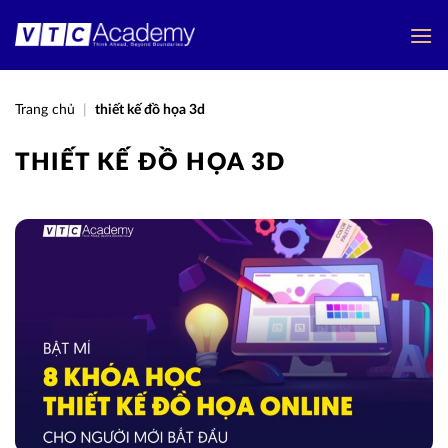
Bỏ
qua
nội
dung
Trang chủ
|
thiết kế đồ họa 3d
THIẾT KẾ ĐỒ HỌA 3D