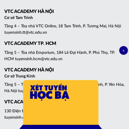
VTC ACADEMY HÀ NỘI
Cơ sở Tam Trinh
Tầng 4 – Tòa nhà VTC Online, 18 Tam Trinh, P. Tương Mai, Hà Nội
tuyensinh.tt@vtc.edu.vn
VTC ACADEMY TP. HCM
Tầng 5 – Tòa nhà Emporium, 184 Lê Đại Hành, P. Phú Thọ, TP.
HCM tuyensinh.hcm@vtc.edu.vn
VTC ACADEMY HÀ NỘI
Cơ sở Trung Kính
Tầng 5 – Tháp C, Tòa nhà Central Point, 219 Trung Kính, P. Yên Hòa,
Hà Nội tuyensinh.cg@vtc.edu.vn
VTC ACADEMY ĐÀ NẴNG
130 Điện Biên Phủ, P. Thanh Khê, Đà Nẵng
tuyensinh.dn@vtc.edu.vn