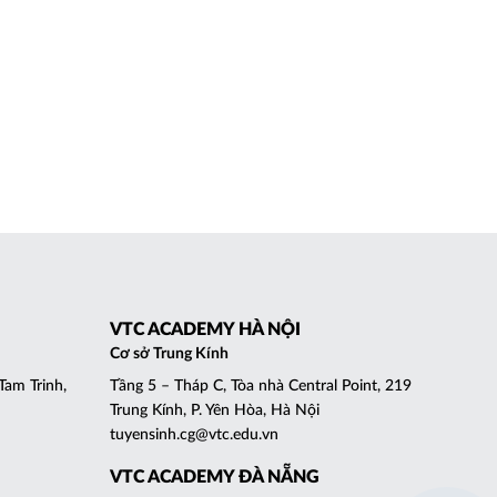
VTC ACADEMY HÀ NỘI
Cơ sở Trung Kính
Tam Trinh,
Tầng 5 – Tháp C, Tòa nhà Central Point, 219
Trung Kính, P. Yên Hòa, Hà Nội
tuyensinh.cg@vtc.edu.vn
VTC ACADEMY ĐÀ NẴNG