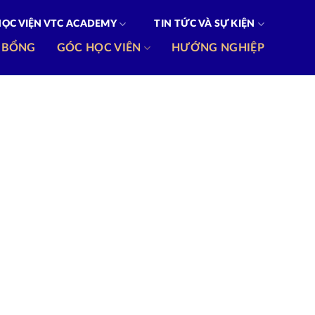
HỌC VIỆN VTC ACADEMY
TIN TỨC VÀ SỰ KIỆN
 BỔNG
GÓC HỌC VIÊN
HƯỚNG NGHIỆP