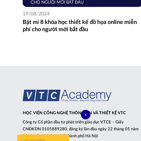
19/08/2024
Bật mí 8 khóa học thiết kế đồ họa online miễn
phí cho người mới bắt đầu
HỌC VIỆN CÔNG NGHỆ THÔNG TIN VÀ THIẾT KẾ VTC
Công ty Cổ phần đầu tư phát triển giáo dục VTCE – Giấy
CNĐKDN 0105889280, đăng ký lần đầu ngày 22 tháng 05 năm
2012, cấp bởi sở KHĐT thành phố Hà Nội