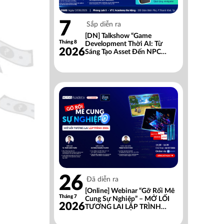
7
Sắp diễn ra
[DN] Talkshow “Game
Tháng 8
Development Thời AI: Từ
2026
Sáng Tạo Asset Đến NPC
Thông Minh”
26
Đã diễn ra
[Online] Webinar “Gỡ Rối Mê
Tháng 7
Cung Sự Nghiệp” – MỞ LỐI
2026
TƯƠNG LAI LẬP TRÌNH
2026