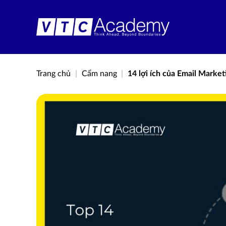
Bỏ
qua
nội
dung
Trang chủ
|
Cẩm nang
|
14 lợi ích của Email Market