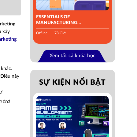
ESSENTIALS OF
MANUFACTURING
arketing
MANAGEMENT
à xây
Offline
78 Giờ
arketing
Xem tất cả khóa học
 khác.
 Điều này
SỰ KIỆN NỔI BẬT
ự
n trả