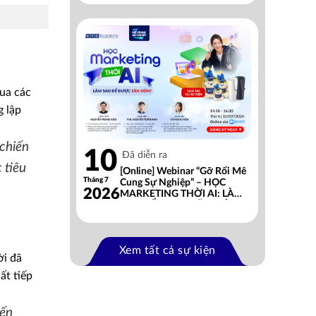
qua các
g lập
chiến
10
Đã diễn ra
 tiêu
[Online] Webinar “Gỡ Rối Mê
Tháng 7
Cung Sự Nghiệp” – HỌC
2026
MARKETING THỜI AI: LÀM
SAO ĐỂ ĐƯỢC SĂN ĐÓN?
Xem tất cả sự kiện
ời đã
ất tiếp
đến