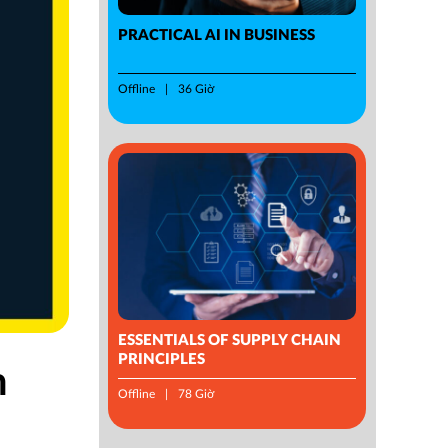
PRACTICAL AI IN BUSINESS
Offline
36 Giờ
ESSENTIALS OF SUPPLY CHAIN
PRINCIPLES
h
Offline
78 Giờ