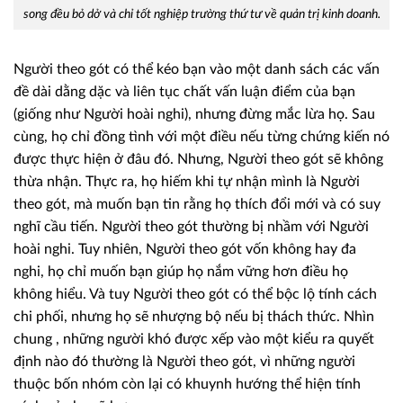
song đều bỏ dở và chỉ tốt nghiệp trường thứ tư về quản trị kinh doanh.
Người theo gót có thể kéo bạn vào một danh sách các vấn
đề dài dằng dặc và liên tục chất vấn luận điểm của bạn
(giống như Người hoài nghi), nhưng đừng mắc lừa họ. Sau
cùng, họ chỉ đồng tình với một điều nếu từng chứng kiến nó
được thực hiện ở đâu đó. Nhưng, Người theo gót sẽ không
thừa nhận. Thực ra, họ hiếm khi tự nhận mình là Người
theo gót, mà muốn bạn tin rằng họ thích đổi mới và có suy
nghĩ cầu tiến. Người theo gót thường bị nhầm với Người
hoài nghi. Tuy nhiên, Người theo gót vốn không hay đa
nghi, họ chỉ muốn bạn giúp họ nắm vững hơn điều họ
không hiểu. Và tuy Người theo gót có thể bộc lộ tính cách
chi phối, nhưng họ sẽ nhượng bộ nếu bị thách thức. Nhìn
chung , những người khó được xếp vào một kiểu ra quyết
định nào đó thường là Người theo gót, vì những người
thuộc bốn nhóm còn lại có khuynh hướng thể hiện tính