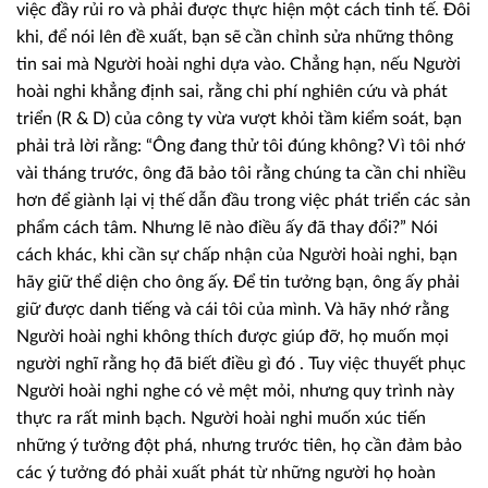
việc đầy rủi ro và phải được thực hiện một cách tinh tế. Đôi
khi, để nói lên đề xuất, bạn sẽ cần chỉnh sửa những thông
tin sai mà Người hoài nghi dựa vào. Chẳng hạn, nếu Người
hoài nghi khẳng định sai, rằng chi phí nghiên cứu và phát
triển (R & D) của công ty vừa vượt khỏi tầm kiểm soát, bạn
phải trả lời rằng: “Ông đang thử tôi đúng không? Vì tôi nhớ
vài tháng trước, ông đã bảo tôi rằng chúng ta cần chi nhiều
hơn để giành lại vị thế dẫn đầu trong việc phát triển các sản
phẩm cách tâm. Nhưng lẽ nào điều ấy đã thay đổi?” Nói
cách khác, khi cần sự chấp nhận của Người hoài nghi, bạn
hãy giữ thể diện cho ông ấy. Để tin tưởng bạn, ông ấy phải
giữ được danh tiếng và cái tôi của mình. Và hãy nhớ rằng
Người hoài nghi không thích được giúp đỡ, họ muốn mọi
người nghĩ rằng họ đã biết điều gì đó . Tuy việc thuyết phục
Người hoài nghi nghe có vẻ mệt mỏi, nhưng quy trình này
thực ra rất minh bạch. Người hoài nghi muốn xúc tiến
những ý tưởng đột phá, nhưng trước tiên, họ cần đảm bảo
các ý tưởng đó phải xuất phát từ những người họ hoàn