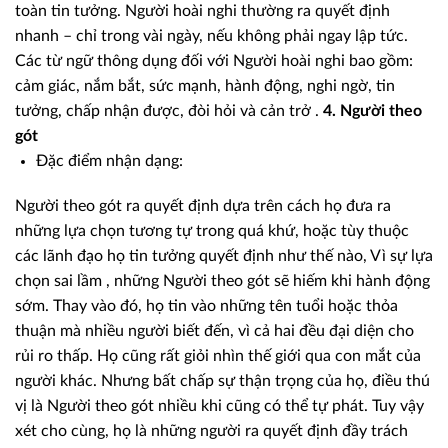
toàn tin tưởng. Người hoài nghi thường ra quyết định
nhanh – chỉ trong vài ngày, nếu không phải ngay lập tức.
Các từ ngữ thông dụng đối với Người hoài nghi bao gồm:
cảm giác, nắm bắt, sức mạnh, hành động, nghi ngờ, tin
tưởng, chấp nhận được, đòi hỏi và cản trở .
4. Người theo
gót
Đặc điểm nhận dạng:
Người theo gót ra quyết định dựa trên cách họ đưa ra
những lựa chọn tương tự trong quá khứ, hoặc tùy thuộc
các lãnh đạo họ tin tưởng quyết định như thế nào, Vì sự lựa
chọn sai lầm , những Người theo gót sẽ hiếm khi hành động
sớm. Thay vào đó, họ tin vào những tên tuổi hoặc thỏa
thuận mà nhiều người biết đến, vì cả hai đều đại diện cho
rủi ro thấp. Họ cũng rất giỏi nhìn thế giới qua con mắt của
người khác. Nhưng bất chấp sự thận trọng của họ, điều thú
vị là Người theo gót nhiều khi cũng có thể tự phát. Tuy vậy
xét cho cùng, họ là những người ra quyết định đầy trách