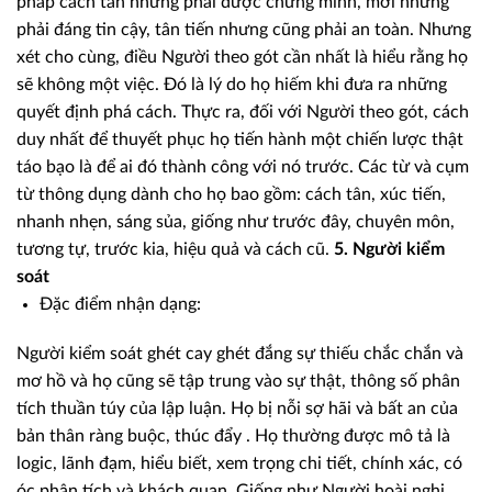
pháp cách tân nhưng phải được chứng minh, mới nhưng
phải đáng tin cậy, tân tiến nhưng cũng phải an toàn. Nhưng
xét cho cùng, điều Người theo gót cần nhất là hiểu rằng họ
sẽ không một việc. Đó là lý do họ hiếm khi đưa ra những
quyết định phá cách. Thực ra, đối với Người theo gót, cách
duy nhất để thuyết phục họ tiến hành một chiến lược thật
táo bạo là để ai đó thành công với nó trước. Các từ và cụm
từ thông dụng dành cho họ bao gồm: cách tân, xúc tiến,
nhanh nhẹn, sáng sủa, giống như trước đây, chuyên môn,
tương tự, trước kia, hiệu quả và cách cũ.
5. Người kiểm
soát
Đặc điểm nhận dạng:
Người kiểm soát ghét cay ghét đắng sự thiếu chắc chắn và
mơ hồ và họ cũng sẽ tập trung vào sự thật, thông số phân
tích thuần túy của lập luận. Họ bị nỗi sợ hãi và bất an của
bản thân ràng buộc, thúc đẩy . Họ thường được mô tả là
logic, lãnh đạm, hiểu biết, xem trọng chi tiết, chính xác, có
óc phân tích và khách quan. Giống như Người hoài nghi,