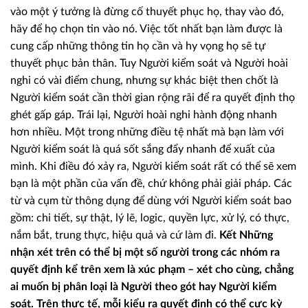
vào một ý tưởng là đừng cố thuyết phục họ, thay vào đó,
hãy để họ chọn tin vào nó. Việc tốt nhất bạn làm được là
cung cấp những thông tin họ cần và hy vọng họ sẽ tự
thuyết phục bản thân. Tuy Người kiểm soát và Người hoài
nghi có vài điểm chung, nhưng sự khác biệt then chốt là
Người kiểm soát cần thời gian rộng rãi để ra quyết định thọ
ghét gấp gáp. Trái lại, Người hoài nghi hành động nhanh
hơn nhiều. Một trong những điều tệ nhất mà bạn làm với
Người kiểm soát là quá sốt sắng đẩy nhanh để xuất của
mình. Khi điều đó xảy ra, Người kiểm soát rất có thể sẽ xem
bạn là một phần của vấn đề, chứ không phải giải pháp. Các
từ và cụm từ thông dụng để dùng với Người kiểm soát bao
gồm: chi tiết, sự thật, lý lẽ, logic, quyền lực, xử lý, có thực,
nắm bắt, trung thực, hiệu quả và cứ làm đi.
Kết
Những
nhận xét trên có thể bị một số người trong các nhóm ra
quyết định kể trên xem là xúc phạm – xét cho cùng, chẳng
ai muốn bị phân loại là Người theo gót hay Người kiểm
soát. Trên thực tế, mỗi kiểu ra quyết định có thể cực kỳ