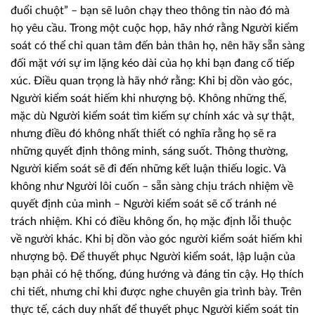
đuổi chuột” – bạn sẽ luôn chạy theo thông tin nào đó mà
họ yêu cầu. Trong một cuộc họp, hãy nhớ rằng Người kiểm
soát có thể chỉ quan tâm đến bản thân họ, nên hãy sẵn sàng
đối mặt với sự im lặng kéo dài của họ khi bạn đang cố tiếp
xúc. Điều quan trọng là hãy nhớ rằng: Khi bị dồn vào góc,
Người kiểm soát hiếm khi nhượng bộ. Không những thế,
mặc dù Người kiểm soát tìm kiếm sự chính xác và sự thật,
nhưng điều đó không nhất thiết có nghĩa rằng họ sẽ ra
những quyết định thông minh, sáng suốt. Thông thường,
Người kiểm soát sẽ đi đến những kết luận thiếu logic. Và
không như Người lôi cuốn – sẵn sàng chịu trách nhiệm về
quyết định của mình – Người kiểm soát sẽ cố tránh né
trách nhiệm. Khi có điều không ổn, họ mặc định lỗi thuộc
về người khác. Khi bị dồn vào góc người kiểm soát hiếm khi
nhượng bộ. Để thuyết phục Người kiểm soát, lập luận của
bạn phải có hệ thống, đúng hướng và đáng tin cậy. Họ thích
chi tiết, nhưng chỉ khi được nghe chuyên gia trình bày. Trên
thực tế, cách duy nhất để thuyết phục Người kiểm soát tin