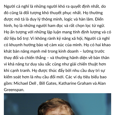
Người cả nghĩ là những người khó ra quyết định nhất, do
đó cũng là đối tượng khó thuyết phục nhất. Họ thường
được mô tả là duy lý thông minh, logic và hàn lâm. Điển
hình, họ là những người ham đọc và rất chọn lọc từ ngữ.
Họ ấn tượng với những lập luận mang tính định lượng và có
dữ liệu bổ trợ. Vì không rành kỹ năng xã hội, Người cả nghĩ
có khuynh hướng bảo vệ cảm xúc của mình. Họ có hai khao
khát bản năng mạnh mẽ trong kinh doanh – lường trước
thay đổi và chiến thắng – và thường hãnh diện về bản thân
vì khả năng tư duy sâu sắc cũng như giải chiến thuật hơn
khi cạnh tranh. Họ được thúc đẩy bởi nhu cầu duy trì sự
kiểm soát hơn là nhu cầu đổi mới. Các ví dụ tiêu biểu bao
gồm: Michael Dell , Bill Gates, Katharine Graham và Alan
Greenspan.