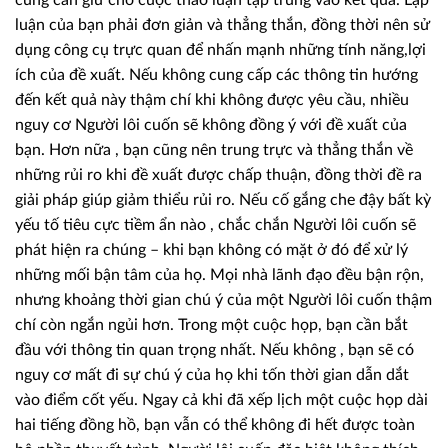
cũng cần giữ cho cuộc thảo luận tập trung vào kết quả. Lập
luận của bạn phải đơn giản và thẳng thắn, đồng thời nên sử
dụng công cụ trực quan để nhấn mạnh những tính năng,lợi
ích của đề xuất. Nếu không cung cấp các thông tin hướng
đến kết quả này thậm chí khi không được yêu cầu, nhiều
nguy cơ Người lôi cuốn sẽ không đồng ý với đề xuất của
bạn. Hơn nữa , bạn cũng nên trung trực và thẳng thắn về
những rủi ro khi đề xuất được chấp thuận, đồng thời đề ra
giải pháp giúp giảm thiểu rủi ro. Nếu cố gắng che đậy bất kỳ
yếu tố tiêu cực tiềm ẩn nào , chắc chắn Người lôi cuốn sẽ
phát hiện ra chúng – khi bạn không có mặt ở đó để xử lý
những mối bận tâm của họ. Mọi nhà lãnh đạo đều bận rộn,
nhưng khoảng thời gian chú ý của một Người lôi cuốn thậm
chí còn ngắn ngủi hơn. Trong một cuộc họp, bạn cần bắt
đầu với thông tin quan trọng nhất. Nếu không , bạn sẽ có
nguy cơ mất đi sự chú ý của họ khi tốn thời gian dẫn dắt
vào điểm cốt yếu. Ngay cả khi đã xếp lịch một cuộc họp dài
hai tiếng đồng hồ, bạn vẫn có thể không đi hết được toàn