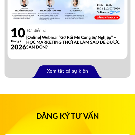
10
Đã diễn ra
[Online] Webinar “Gỡ Rối Mê Cung Sự Nghiệp” –
Tháng 7
HỌC MARKETING THỜI AI: LÀM SAO ĐỂ ĐƯỢC
2026
SĂN ĐÓN?
Xem tất cả sự kiện
ĐĂNG KÝ TƯ VẤN