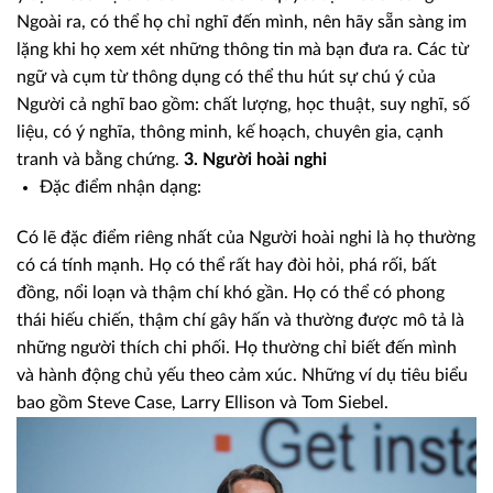
Ngoài ra, có thể họ chỉ nghĩ đến mình, nên hãy sẵn sàng im
lặng khi họ xem xét những thông tin mà bạn đưa ra. Các từ
ngữ và cụm từ thông dụng có thể thu hút sự chú ý của
Người cả nghĩ bao gồm: chất lượng, học thuật, suy nghĩ, số
liệu, có ý nghĩa, thông minh, kế hoạch, chuyên gia, cạnh
tranh và bằng chứng.
3. Người hoài nghi
Đặc điểm nhận dạng:
Có lẽ đặc điểm riêng nhất của Người hoài nghi là họ thường
có cá tính mạnh. Họ có thể rất hay đòi hỏi, phá rối, bất
đồng, nổi loạn và thậm chí khó gần. Họ có thể có phong
thái hiếu chiến, thậm chí gây hấn và thường được mô tả là
những người thích chi phối. Họ thường chỉ biết đến mình
và hành động chủ yếu theo cảm xúc. Những ví dụ tiêu biểu
bao gồm Steve Case, Larry Ellison và Tom Siebel.