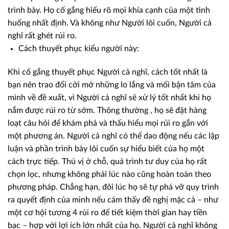
trình bày. Họ cố gắng hiểu rõ mọi khía cạnh của một tình
huống nhất định. Và không như Người lôi cuốn, Người cả
nghĩ rất ghét rủi ro.
Cách thuyết phục kiểu người này:
Khi cố gắng thuyết phục Người cả nghĩ, cách tốt nhất là
bạn nên trao đổi cởi mở những lo lắng và mối bận tâm của
mình về đề xuất, vì Người cả nghĩ sẽ xử lý tốt nhất khi họ
nắm được rủi ro từ sớm. Thông thường , họ sẽ đặt hàng
loạt câu hỏi để khám phá và thấu hiểu mọi rủi ro gắn với
một phương án. Người cả nghĩ có thể dao động nếu các lập
luận và phần trình bày lôi cuốn sự hiểu biết của họ một
cách trực tiếp. Thú vị ở chỗ, quá trình tư duy của họ rất
chọn lọc, nhưng không phải lúc nào cũng hoàn toàn theo
phương pháp. Chẳng hạn, đôi lúc họ sẽ tự phá vỡ quy trình
ra quyết định của mình nếu cảm thấy đề nghị mặc cả – như
một cơ hội tương 4 rủi ro để tiết kiệm thời gian hay tiền
bạc – hợp với lợi ích lớn nhất của họ. Người cả nghĩ không