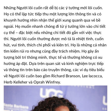
Những Người lôi cuốn rất dễ bị các ý tưởng mới lôi cuốn.
Họ có thể lập tức tiếp thu một lượng lớn thông tin và có
khuynh hướng nhìn nhận thế giới xung quanh qua vẻ bề
ngoài. Họ muốn nhanh chóng đi từ ý tưởng lớn vào chi tiết
cụ thể – đặc biệt nếu những chi tiết đó gắn với việc thực
thi. Người lôi cuốn thường được mô tả là nhiệt tình, cuốn
hút, vui tính, thích chi phối và kiên trì. Họ là những cá nhân
tìm kiếm rủi ro nhưng cũng đầy trách nhiệm. Họ gây ấn
tượng bởi trí thông minh, thực tế và thường không có xu
hướng áp đặt. Dựa trên quan sát và kinh nghiệm trực tiếp
và thông tin trên báo cáo truyền thông, các ví dụ tiêu biểu
về Người lôi cuốn bao gồm Richard Branson, Lee Iacocca,
Herb Kelleher và Oprah Winfrey.