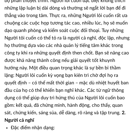
bộ phần thuyết trình. Người lôi cuốn đặc biệt không thích
những lập luận bị dài dòng và thường sẽ ngắt lời bạn để đi
thẳng vào trong tâm. Thực ra, những Người lôi cuốn rất ưa
chuộng các cuộc họp tương tác cao, nhiều lúc, họ sẽ muốn
dạo quanh phòng và kiểm soát cuộc đối thoại. Tuy những
Người tôi cuốn có thể tỏ ra là người cả nghĩ, độc lập, nhưng
họ thường dựa vào các nhà quản lý tiếng tăm khác trong
công ty khi ra những quyết định then chốt. Bạn sẽ nâng cao
được khả năng thành công nếu giải quyết tốt khuynh
hướng này. Một điều quan trọng khác là sự bền bỉ thầm
lặng: Người lôi cuốn kỳ vọng bạn kiên trì chờ đợi họ ra
quyết định – có thể mất thời gian – mặc dù nhiệt huyết ban
đầu của họ có thể khiến bạn nghĩ khác. Các từ ngữ thông
dụng có thể giúp duy trì hứng thú của Người lôi cuốn bao
gồm: kết quả, đã chứng minh, hành động, cho thấy, quan
sát, chứng kiến, sáng sủa, dễ dàng, rõ ràng và tập trung.
2.
Người cả nghĩ
Đặc điểm nhận dạng: