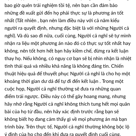
bao giờ quên trải nghiệm tồi tệ, nên bạn cần đảm bảo
những đề xuất gửi đến họ phải thực sự là phương án tốt
nhất (Tất nhiên , bạn nên làm điều này với cả năm kiểu
người ra quyết định, nhưng đặc biệt là với những Người cả
nghĩ). Và dù sao đi nữa, cuối cùng, Người cả nghĩ sẽ tự mình
nhận ra liệu một phương án nào đó có thực sự tốt nhất hay
không, nên tốt hơn hết bạn hãy kiềm chế, đừng ra kết luận
thay họ. Nếu không, có nguy cơ bạn sẽ bị nhìn nhận là nhiệt
tình thái quá và nhiều khả năng là không đáng tin. Chiến
thuật hiệu quả để thuyết phục Người cả nghĩ là cho họ một
khoảng thời gian dư dả để tự đi đến kết luận . Trong một
cuộc họp, Người cả nghĩ thường sẽ đưa ra những quan
điểm trái ngược. Điều này có thể gây hoang mang, nhưng
hãy nhớ rằng Người cả nghĩ không thích tung hết mọi quân
bài của họ từ đầu, nên hãy xác định trước rằng bạn sẽ
không biết họ đang cảm thấy gì về mọi phương án mà bạn
trình bày. Trên thực tế, Người cả nghĩ thường không bộc lộ
ý định của họ cho đến khi đưa ra quyết định cuối cùng.