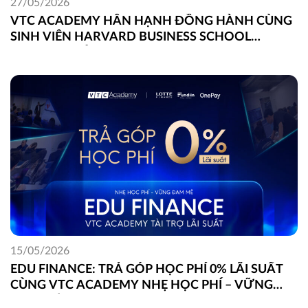
27/05/2026
VTC ACADEMY HÂN HẠNH ĐỒNG HÀNH CÙNG
SINH VIÊN HARVARD BUSINESS SCHOOL
TRONG DỰ ÁN FIELD GLOBAL CAPSTONE TẠI
VIỆT NAM
15/05/2026
EDU FINANCE: TRẢ GÓP HỌC PHÍ 0% LÃI SUẤT
CÙNG VTC ACADEMY NHẸ HỌC PHÍ – VỮNG
ĐAM MÊ