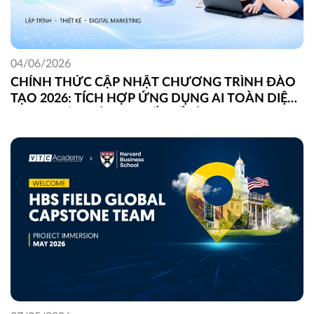
04/06/2026
CHÍNH THỨC CẬP NHẬT CHƯƠNG TRÌNH ĐÀO
TẠO 2026: TÍCH HỢP ỨNG DỤNG AI TOÀN DIỆN
TRONG LẬP TRÌNH, THIẾT KẾ VÀ DIGITAL
MARKETING