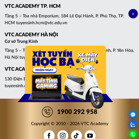
VTC ACADEMY TP. HCM
Tầng 5 – Tòa nhà Emporium, 184 Lê Đại Hành, P. Phú Thọ, TP.
HCM tuyensinh.hcm@vtc.edu.vn
VTC ACADEMY HÀ NỘI
Cơ sở Trung Kính
Tầng 5 – Tháp C, Tòa nhà Central Point, 219 Trung Kính, P. Yên Hòa,
Hà Nội tuyensinh.cg@vtc.edu.vn
VTC ACADEMY ĐÀ NẴNG
130 Điện Biên Phủ, P. Thanh Khê, Đà Nẵng
tuyensinh.dn@vtc.edu.vn
1900 292 958
Copyright © 2010 - 2026 VTC Academy