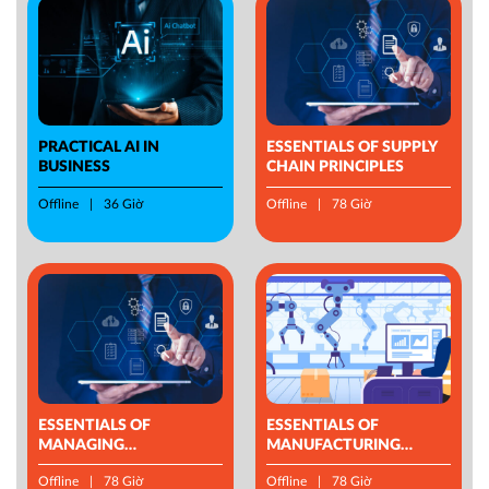
PRACTICAL AI IN
ESSENTIALS OF SUPPLY
BUSINESS
CHAIN PRINCIPLES
Offline
36 Giờ
Offline
78 Giờ
ESSENTIALS OF
ESSENTIALS OF
MANAGING
MANUFACTURING
OPERATIONS
MANAGEMENT
Offline
78 Giờ
Offline
78 Giờ