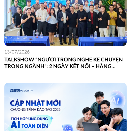
13/07/2026
TALKSHOW “NGƯỜI TRONG NGHỀ KỂ CHUYỆN
TRONG NGÀNH”: 2 NGÀY KẾT NỐI – HÀNG
TRĂM GÓC NHÌN THỰC CHIẾN