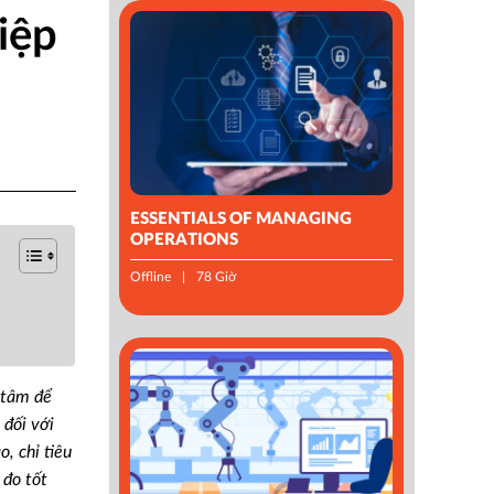
iệp
ESSENTIALS OF MANAGING
OPERATIONS
Offline
78 Giờ
 tâm để
 đối với
, chỉ tiêu
 đo tốt