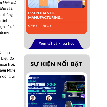
ện khác mà
hiệm tính
ESSENTIALS OF
ếu không
MANUFACTURING
 tính
MANAGEMENT
Offline
78 Giờ
bạn sẽ dễ
cademy
Xem tất cả khóa học
ô hình
biệt, đó
SỰ KIỆN NỔI BẬT
oài trời.
 Nhóm Nghệ
ư dùng trí