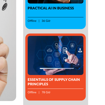
PRACTICAL AI IN BUSINESS
Offline
36 Giờ
ESSENTIALS OF SUPPLY CHAIN
PRINCIPLES
Offline
78 Giờ