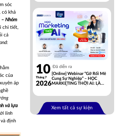
ăm sóc
, có khả
l – Nhóm
chi tiết,
i cá
and:
10
Đã diễn ra
 nhằm
[Online] Webinar “Gỡ Rối Mê
ác của
Tháng 7
Cung Sự Nghiệp” – HỌC
2026
 xuyên áp
MARKETING THỜI AI: LÀM
SAO ĐỂ ĐƯỢC SĂN ĐÓN?
nghề
ướng
nh và lựa
Xem tất cả sự kiện
ời linh
 và định