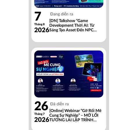
7
Đang diễn ra
[DN] Talkshow “Game
Tháng 8
Development Thời AI: Từ
2026
Sáng Tạo Asset Đến NPC
Thông Minh”
26
Đã diễn ra
[Online] Webinar “Gỡ Rối Mê
Tháng 7
Cung Sự Nghiệp” – MỞ LỐI
2026
TƯƠNG LAI LẬP TRÌNH
2026