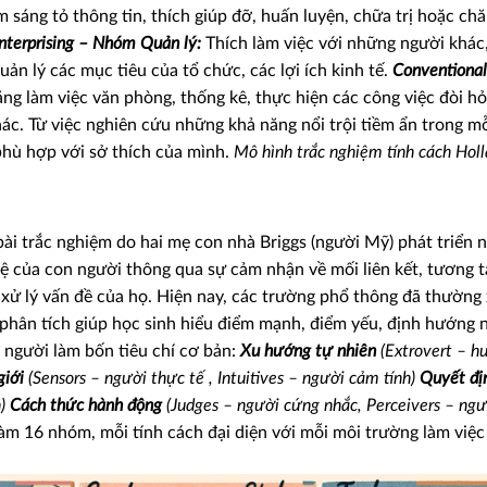
m sáng tỏ thông tin, thích giúp đỡ, huấn luyện, chữa trị hoặc ch
nterprising – Nhóm Quản lý:
Thích làm việc với những người khác
ản lý các mục tiêu của tổ chức, các lợi ích kinh tế.
Conventiona
ăng làm việc văn phòng, thống kê, thực hiện các công việc đòi hỏi 
ác. Từ việc nghiên cứu những khả năng nổi trội tiềm ẩn trong mỗ
phù hợp với sở thích của mình.
Mô hình trắc nghiệm tính cách Holl
bài trắc nghiệm do hai mẹ con nhà Briggs (người Mỹ) phát triển
ệ của con người thông qua sự cảm nhận về mối liên kết, tương t
 xử lý vấn đề của họ. Hiện nay, các trường phổ thông đã thường
 phân tích giúp học sinh hiểu điểm mạnh, điểm yếu, định hướng 
 người làm bốn tiêu chí cơ bản:
Xu hướng tự nhiên
(Extrovert – h
giới
(Sensors – người thực tế , Intuitives – người cảm tính)
Quyết đị
)
Cách thức hành động
(Judges – người cứng nhắc, Perceivers – ngư
m 16 nhóm, mỗi tính cách đại diện với mỗi môi trường làm việc