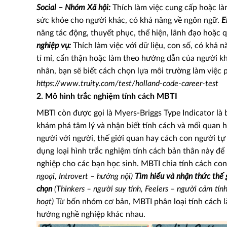
Social – Nhóm Xã hội:
Thích làm việc cung cấp hoặc là
sức khỏe cho người khác, có khả năng về ngôn ngữ.
E
năng tác động, thuyết phục, thể hiện, lãnh đạo hoặc qu
nghiệp vụ:
Thích làm việc với dữ liệu, con số, có khả n
tỉ mỉ, cẩn thận hoặc làm theo hướng dẫn của người kh
nhân, bạn sẽ biết cách chọn lựa môi trường làm việc 
https://www.truity.com/test/holland-code-career-test
2. Mô hình trắc nghiệm tính cách MBTI
MBTI còn được gọi là Myers-Briggs Type Indicator là 
khám phá tâm lý và nhận biết tính cách và mối quan h
người với người, thế giới quan hay cách con người tự
dụng loại hình trắc nghiệm tính cách bản thân này để
nghiệp cho các bạn học sinh. MBTI chia tính cách con
ngoại, Introvert – hướng nội)
Tìm hiểu và nhận thức thế 
chọn
(Thinkers – người suy tính, Feelers – người cảm tính
hoạt)
Từ bốn nhóm cơ bản, MBTI phân loại tính cách là
hướng nghề nghiệp khác nhau.