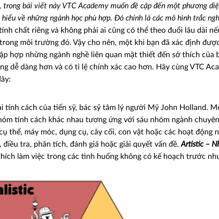
ên, trong bài viết này VTC Academy muốn đề cập đến một phương di
m hiểu về những ngành học phù hợp. Đó chính là các mô hình trắc ng
nh chất riêng và không phải ai cũng có thể theo đuổi lâu dài n
 trong môi trường đó. Vậy cho nên, một khi bạn đã xác định được
tập hợp những ngành nghề liên quan mật thiết đến sở thích của 
 càng dễ dàng hơn và có tỉ lệ chính xác cao hơn. Hãy cùng VTC A
ây:
i tính cách của tiến sỹ, bác sỹ tâm lý người Mỹ John Holland. M
nhóm tính cách khác nhau tương ứng với sáu nhóm ngành chuyên 
ụ thể, máy móc, dụng cụ, cây cối, con vật hoặc các hoạt động ng
, điều tra, phân tích, đánh giá hoặc giải quyết vấn đề.
Artistic –
 thích làm việc trong các tình huống không có kế hoạch trước nh