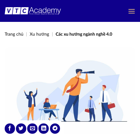
Bỏ
qua
nội
dung
Trang chủ
|
Xu hướng
|
Các xu hướng ngành nghề 4.0