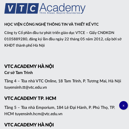
HỌC VIỆN CÔNG NGHỆ THÔNG TIN VÀ THIẾT KẾ VTC
Công ty Cổ phần đầu tư phát triển giáo dục VTCE – Giấy CNĐKDN
0105889280, đăng ký lần đầu ngày 22 tháng 05 năm 2012, cấp bởi sở
KHĐT thành phố Hà Nội
VTC ACADEMY HÀ NỘI
Cơ sở Tam Trinh
Tầng 4 – Tòa nhà VTC Online, 18 Tam Trinh, P. Tương Mai, Hà Nội
tuyensinh.tt@vtc.edu.vn
VTC ACADEMY TP. HCM
Tầng 5 – Tòa nhà Emporium, 184 Lê Đại Hành, P. Phú Thọ, TP.
HCM tuyensinh.hcm@vtc.edu.vn
VTC ACADEMY HÀ NỘI