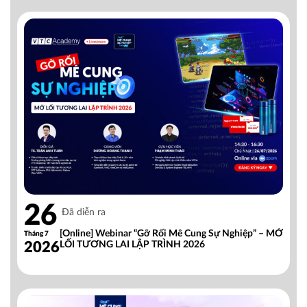
26
Đã diễn ra
[Online] Webinar “Gỡ Rối Mê Cung Sự Nghiệp” – MỞ
Tháng 7
2026
LỐI TƯƠNG LAI LẬP TRÌNH 2026