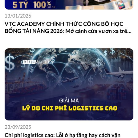
13/01/2026
VTC ACADEMY CHÍNH THỨC CÔNG BỐ HỌC
BỔNG TÀI NĂNG 2026: Mở cánh cửa vươn xa trên
con đường theo đuổi đam mê dành cho thế hệ tài
năng trẻ
23/09/2025
Chi phí logistics cao: Lỗi ở hạ tầng hay cách vận