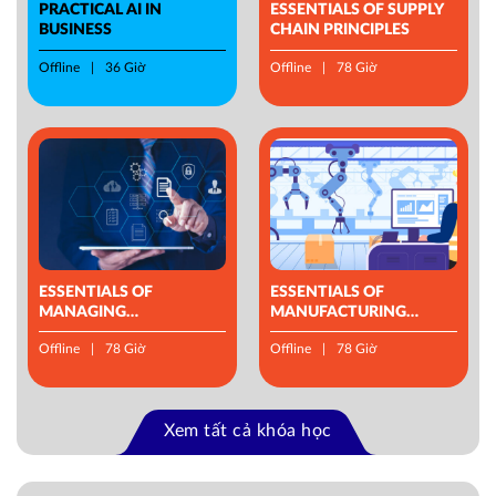
PRACTICAL AI IN
ESSENTIALS OF SUPPLY
BUSINESS
CHAIN PRINCIPLES
Offline
36 Giờ
Offline
78 Giờ
ESSENTIALS OF
ESSENTIALS OF
MANAGING
MANUFACTURING
OPERATIONS
MANAGEMENT
Offline
78 Giờ
Offline
78 Giờ
Xem tất cả khóa học