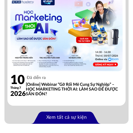
10
Đã diễn ra
[Online] Webinar “Gỡ Rối Mê Cung Sự Nghiệp” –
Tháng 7
HỌC MARKETING THỜI AI: LÀM SAO ĐỂ ĐƯỢC
2026
SĂN ĐÓN?
Xem tất cả sự kiện