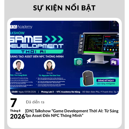
SỰ KIỆN NỔI BẬT
7
Đã diễn ra
[DN] Talkshow “Game Development Thời AI: Từ Sáng
Tháng 8
2026
Tạo Asset Đến NPC Thông Minh”