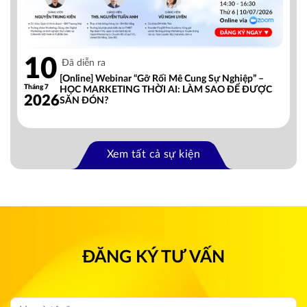
10
Đã diễn ra
[Online] Webinar “Gỡ Rối Mê Cung Sự Nghiệp” –
Tháng 7
HỌC MARKETING THỜI AI: LÀM SAO ĐỂ ĐƯỢC
2026
SĂN ĐÓN?
Xem tất cả sự kiện
ĐĂNG KÝ TƯ VẤN