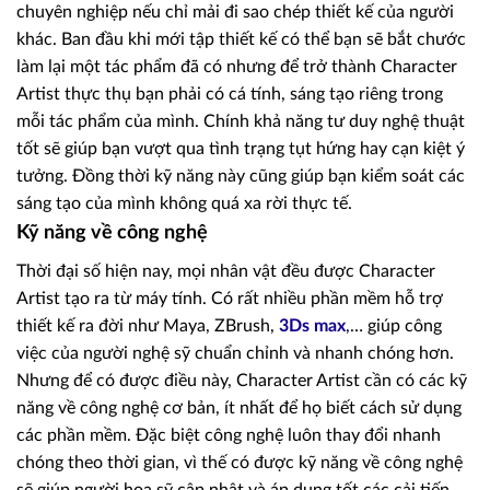
chuyên nghiệp nếu chỉ mải đi sao chép thiết kế của người
khác. Ban đầu khi mới tập thiết kế có thể bạn sẽ bắt chước
làm lại một tác phẩm đã có nhưng để trở thành Character
Artist thực thụ bạn phải có cá tính, sáng tạo riêng trong
mỗi tác phẩm của mình. Chính khả năng tư duy nghệ thuật
tốt sẽ giúp bạn vượt qua tình trạng tụt hứng hay cạn kiệt ý
tưởng. Đồng thời kỹ năng này cũng giúp bạn kiểm soát các
sáng tạo của mình không quá xa rời thực tế.
Kỹ năng về công nghệ
Thời đại số hiện nay, mọi nhân vật đều được Character
Artist tạo ra từ máy tính. Có rất nhiều phần mềm hỗ trợ
thiết kế ra đời như Maya, ZBrush,
3Ds max
,… giúp công
việc của người nghệ sỹ chuẩn chỉnh và nhanh chóng hơn.
Nhưng để có được điều này, Character Artist cần có các kỹ
năng về công nghệ cơ bản, ít nhất để họ biết cách sử dụng
các phần mềm. Đặc biệt công nghệ luôn thay đổi nhanh
chóng theo thời gian, vì thế có được kỹ năng về công nghệ
sẽ giúp người họa sỹ cập nhật và áp dụng tốt các cải tiến