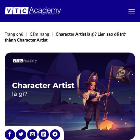
Bỏ
qua
nội
dung
Trang chủ
|
Cẩm nang
|
Character Artist là gì? Làm sao để trở
thành Character Artist