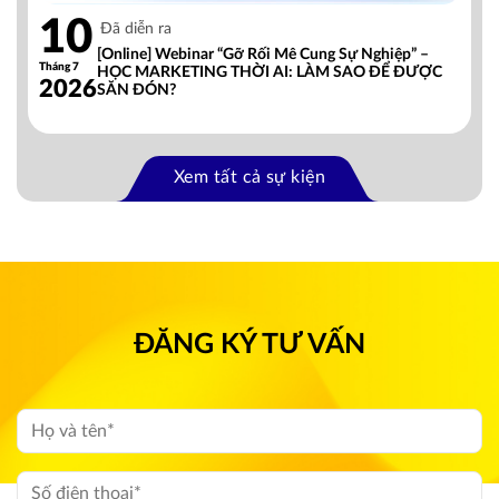
10
Đã diễn ra
[Online] Webinar “Gỡ Rối Mê Cung Sự Nghiệp” –
Tháng 7
HỌC MARKETING THỜI AI: LÀM SAO ĐỂ ĐƯỢC
2026
SĂN ĐÓN?
Xem tất cả sự kiện
ĐĂNG KÝ TƯ VẤN