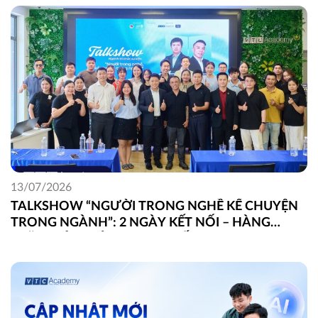
13/07/2026
TALKSHOW “NGƯỜI TRONG NGHỀ KỂ CHUYỆN
TRONG NGÀNH”: 2 NGÀY KẾT NỐI – HÀNG
TRĂM GÓC NHÌN THỰC CHIẾN