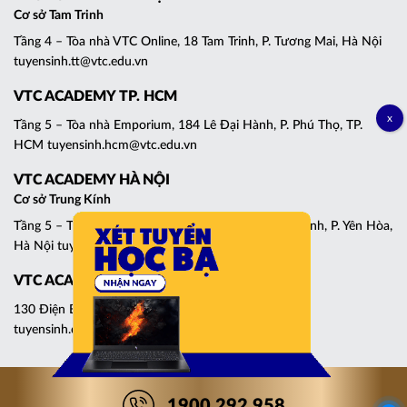
Cơ sở Tam Trinh
Tầng 4 – Tòa nhà VTC Online, 18 Tam Trinh, P. Tương Mai, Hà Nội
tuyensinh.tt@vtc.edu.vn
VTC ACADEMY TP. HCM
Tầng 5 – Tòa nhà Emporium, 184 Lê Đại Hành, P. Phú Thọ, TP.
HCM tuyensinh.hcm@vtc.edu.vn
VTC ACADEMY HÀ NỘI
Cơ sở Trung Kính
Tầng 5 – Tháp C, Tòa nhà Central Point, 219 Trung Kính, P. Yên Hòa,
Hà Nội tuyensinh.cg@vtc.edu.vn
VTC ACADEMY ĐÀ NẴNG
130 Điện Biên Phủ, P. Thanh Khê, Đà Nẵng
tuyensinh.dn@vtc.edu.vn
1900 292 958