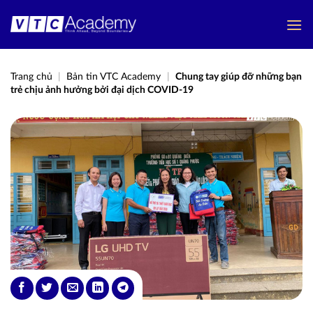
Bỏ
qua
nội
dung
Trang chủ
|
Bản tin VTC Academy
|
Chung tay giúp đỡ những bạn
trẻ chịu ảnh hưởng bởi đại dịch COVID-19