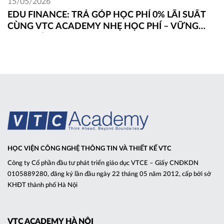
15/05/2026
EDU FINANCE: TRẢ GÓP HỌC PHÍ 0% LÃI SUẤT
CÙNG VTC ACADEMY NHẸ HỌC PHÍ – VỮNG
ĐAM MÊ
HỌC VIỆN CÔNG NGHỆ THÔNG TIN VÀ THIẾT KẾ VTC
Công ty Cổ phần đầu tư phát triển giáo dục VTCE – Giấy CNĐKDN
0105889280, đăng ký lần đầu ngày 22 tháng 05 năm 2012, cấp bởi sở
KHĐT thành phố Hà Nội
VTC ACADEMY HÀ NỘI