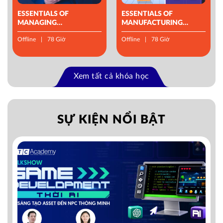
ESSENTIALS OF
ESSENTIALS OF
MANAGING
MANUFACTURING
OPERATIONS
MANAGEMENT
Offline
78 Giờ
Offline
78 Giờ
Xem tất cả khóa học
SỰ KIỆN NỔI BẬT