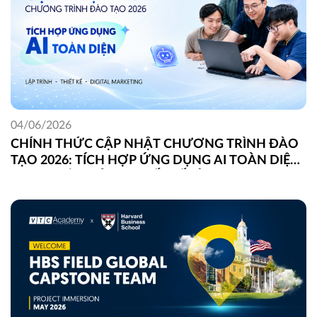
04/06/2026
CHÍNH THỨC CẬP NHẬT CHƯƠNG TRÌNH ĐÀO
TẠO 2026: TÍCH HỢP ỨNG DỤNG AI TOÀN DIỆN
TRONG LẬP TRÌNH, THIẾT KẾ VÀ DIGITAL
MARKETING