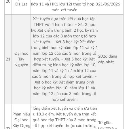
20
21/06/2026
Đà Lạt
(lớp 11 và HK1 lớp 12) theo tổ hợp 3
môn xét tuyển
Xét tuyển dựa trên kết quả học tập
THPT với 4 hình thức:
– Xét 2 học
kỳ: Xét điểm trung bình 2 học kỳ năm
lớp 12 của các 3 môn trong tổ hợp
xét tuyển.
– Xét 3 học kỳ: Xét điểm
trung bình học kỳ năm lớp 11 và kỳ 1
Đại học
năm lớp 12 của các 3 môn trong tổ
2026 đang
21
Tây
hợp xét tuyển.
– Xét 5 học kỳ: Xét
cập nhật
Nguyên
điểm trung bình học kỳ năm lớp 10,
năm lớp 11 và kỳ 1 năm lớp 12 của
các 3 môn trong tổ hợp xét tuyển.
–
Xét 6 học kỳ: Xét điểm trung bình
học kỳ năm lớp 10, năm lớp 11 và
năm lớp 12 của các 3 môn trong tổ
hợp xét tuyển.
Tổng điểm xét tuyển và điểm ưu tiên
Phân hiệu
≥ 18.0 điểm.
Xét tuyển dựa trên kết
Đại học
quả học tập THPT của 3 môn trong
Từ giữa
Xây Dựng
tổ hợp xét tuyển thuộc các trường
22
04/2026 –