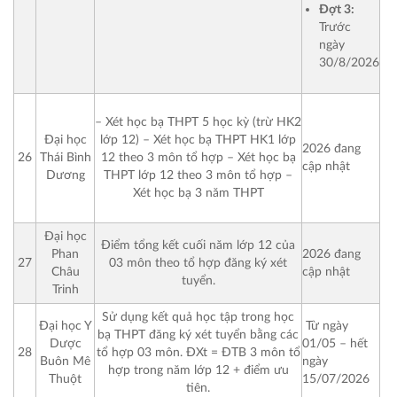
Đợt 3:
Trước
ngày
30/8/2026
– Xét học bạ THPT 5 học kỳ (trừ HK2
Đại học
lớp 12)
– Xét học bạ THPT HK1 lớp
2026 đang
26
Thái Bình
12 theo 3 môn tổ hợp
– Xét học bạ
cập nhật
Dương
THPT lớp 12 theo 3 môn tổ hợp
–
Xét học bạ 3 năm THPT
Đại học
Điểm tổng kết cuối năm lớp 12 của
Phan
2026 đang
27
03 môn theo tổ hợp đăng ký xét
Châu
cập nhật
tuyển.
Trinh
Sử dụng kết quả học tập trong học
Từ ngày
Đại học Y
bạ THPT đăng ký xét tuyển bằng các
01/05 – hết
Dược
28
tổ hợp 03 môn.
ĐXt = ĐTB 3 môn tổ
ngày
Buôn Mê
hợp trong năm lớp 12 + điểm ưu
15/07/2026
Thuột
tiên.