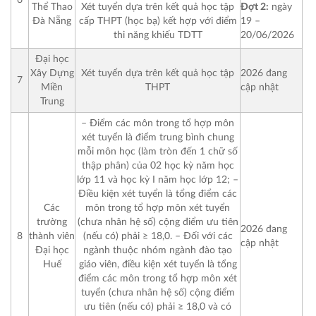
6
Đợt 2:
ngày
Thể Thao
Xét tuyển dựa trên kết quả học tập
19 –
Đà Nẵng
cấp THPT (học bạ) kết hợp với điểm
20/06/2026
thi năng khiếu TDTT
Đại học
Xây Dựng
Xét tuyển dựa trên kết quả học tập
2026 đang
7
Miền
THPT
cập nhật
Trung
– Điểm các môn trong tổ hợp môn
xét tuyển là điểm trung bình chung
mỗi môn học (làm tròn đến 1 chữ số
thập phân) của 02 học kỳ năm học
lớp 11 và học kỳ I năm học lớp 12;
–
Điều kiện xét tuyển là tổng điểm các
Các
môn trong tổ hợp môn xét tuyển
trường
(chưa nhân hệ số) cộng điểm ưu tiên
2026 đang
8
thành viên
(nếu có) phải ≥ 18,0.
– Đối với các
cập nhật
Đại học
ngành thuộc nhóm ngành đào tạo
Huế
giáo viên, điều kiện xét tuyển là tổng
điểm các môn trong tổ hợp môn xét
tuyển (chưa nhân hệ số) cộng điểm
ưu tiên (nếu có) phải ≥ 18,0 và có