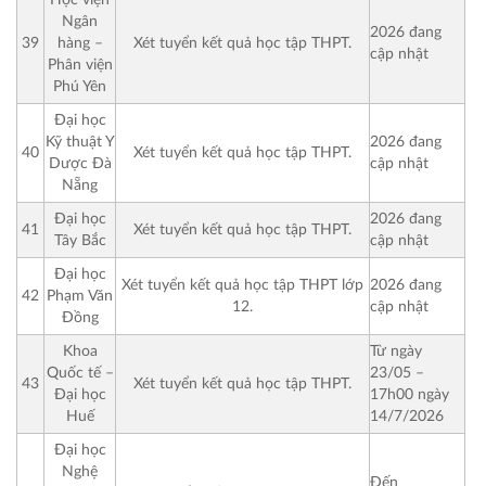
Học viện
Ngân
2026 đang
39
hàng –
Xét tuyển kết quả học tập THPT.
cập nhật
Phân viện
Phú Yên
Đại học
Kỹ thuật Y
2026 đang
40
Xét tuyển kết quả học tập THPT.
Dược Đà
cập nhật
Nẵng
Đại học
2026 đang
41
Xét tuyển kết quả học tập THPT.
Tây Bắc
cập nhật
Đại học
Xét tuyển kết quả học tập THPT lớp
2026 đang
42
Phạm Văn
12.
cập nhật
Đồng
Từ ngày
Khoa
23/05 –
Quốc tế –
43
Xét tuyển kết quả học tập THPT.
17h00 ngày
Đại học
14/7/2026
Huế
Đại học
Nghệ
Đến