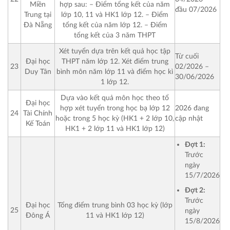
Miền
hợp sau:
– Điểm tổng kết của năm
đầu 07/2026
Trung tại
lớp 10, 11 và HK1 lớp 12.
– Điểm
Đà Nẵng
tổng kết của năm lớp 12.
– Điểm
tổng kết của 3 năm THPT
Xét tuyển dựa trên kết quả học tập
Từ cuối
Đại học
THPT năm lớp 12.
Xét điểm trung
23
02/2026 –
Duy Tân
bình môn năm lớp 11 và điểm học kì
30/06/2026
1 lớp 12.
Dựa vào kết quả môn học theo tổ
Đại học
hợp xét tuyển trong học bạ lớp 12
2026 đang
24
Tài Chính
hoặc trong 5 học kỳ (HK1 + 2 lớp 10,
cập nhật
Kế Toán
HK1 + 2 lớp 11 và HK1 lớp 12)
Đợt 1:
Trước
ngày
15/7/2026
Đợt 2:
Trước
Đại học
Tổng điểm trung bình 03 học kỳ (lớp
ngày
25
Đông Á
11 và HK1 lớp 12)
15/8/2026