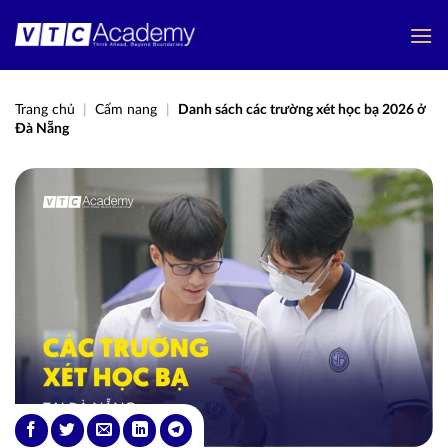
Bỏ
qua
nội
dung
Trang chủ
|
Cẩm nang
|
Danh sách các trường xét học bạ 2026 ở
Đà Nẵng