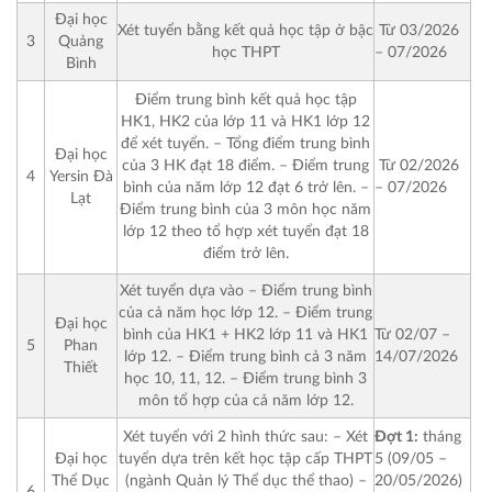
Đại học
Từ 03/2026
Xét tuyển bằng kết quả học tập ở bậc
3
Quảng
– 07/2026
học THPT
Bình
Điểm trung bình kết quả học tập
HK1, HK2 của lớp 11 và HK1 lớp 12
để xét tuyển.
– Tổng điểm trung bình
Đại học
Từ 02/2026
của 3 HK đạt 18 điểm.
– Điểm trung
4
Yersin Đà
– 07/2026
bình của năm lớp 12 đạt 6 trở lên.
–
Lạt
Điểm trung bình của 3 môn học năm
lớp 12 theo tổ hợp xét tuyển đạt 18
điểm trở lên.
Xét tuyển dựa vào
– Điểm trung bình
của cả năm học lớp 12.
– Điểm trung
Đại học
Từ 02/07 –
bình của HK1 + HK2 lớp 11 và HK1
5
Phan
14/07/2026
lớp 12.
– Điểm trung bình cả 3 năm
Thiết
học 10, 11, 12.
– Điểm trung bình 3
môn tổ hợp của cả năm lớp 12.
Đợt 1:
tháng
Xét tuyển với 2 hình thức sau:
– Xét
5 (09/05 –
Đại học
tuyển dựa trên kết học tập cấp THPT
20/05/2026)
Thể Dục
(ngành Quản lý Thể dục thể thao)
–