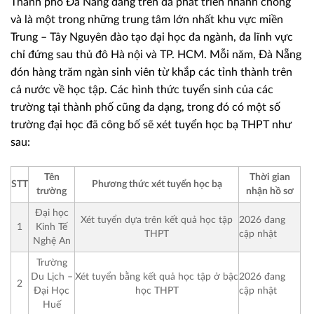
Thành phố Đà Nẵng đang trên đà phát triển nhanh chóng
và là một trong những trung tâm lớn nhất khu vực miền
Trung – Tây Nguyên đào tạo đại học đa ngành, đa lĩnh vực
chỉ đứng sau thủ đô Hà nội và TP. HCM. Mỗi năm, Đà Nẵng
đón hàng trăm ngàn sinh viên từ khắp các tỉnh thành trên
cả nước về học tập. Các hình thức tuyển sinh của các
trường tại thành phố cũng đa dạng, trong đó có một số
trường đại học đã công bố sẽ xét tuyển học bạ THPT như
sau:
Tên
Thời gian
STT
Phương thức xét tuyển học bạ
trường
nhận hồ sơ
Đại học
Xét tuyển dựa trên kết quả học tập
2026 đang
1
Kinh Tế
THPT
cập nhật
Nghệ An
Trường
Du Lịch –
Xét tuyển bằng kết quả học tập ở bậc
2026 đang
2
Đại Học
học THPT
cập nhật
Huế