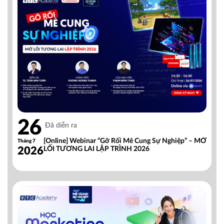
26
Đã diễn ra
[Online] Webinar “Gỡ Rối Mê Cung Sự Nghiệp” – MỞ
Tháng 7
2026
LỐI TƯƠNG LAI LẬP TRÌNH 2026