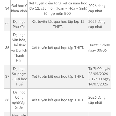
Xét tuyển điểm tổng kết cả năm học
Đại học Y
2026 đang
34
lớp 12, các môn (Toán – Hóa – Sinh)
khoa Vinh
cập nhật
tổ hợp môn B00
Đại học
Xét tuyển kết quả học tập lớp 12
2026 đang
35
Phú Yên
THPT.
cập nhật
Đại học
Văn hóa,
Trước 17h00
Thể thao
36
Xét tuyển kết quả học tập THPT.
ngày 30/06
và Du lịch
Thanh
Hóa
Từ 7h00 ngày
Đại học
23/05/2026
Sư phạm
37
Xét tuyển kết quả học tập THPT.
– 17h00 ngày
– Đại học
14/07/2026
Huế
Đại học
Công
2026 đang
38
Xét tuyển kết quả học tập THPT.
nghệ Vạn
cập nhật
Xuân