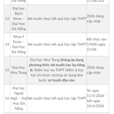
21/06/202
Đà Nẵng
Đại học
Bách
2026 đang
13
Khoa –
Xét tuyển theo kết quả học tập THPT
cập nhật
Đại Học
Đà Nẵng
Khoa Y
Kết thúc vào
Dược –
17h00 ngày
14
Xét tuyển theo kết quả học tập THPT
Đại Học
21/06
Đà Nẵng
Đại học Nha Trang
không áp dụng
phương thức xét tuyển học bạ riêng
Đại Học
2026 đang
lẻ
. Điểm học bạ THPT (điểm 6 học
15
Nha Trang
cập nhật
kỳ) chỉ được trường sử dụng làm
bước
sơ tuyển đầu vào
.
Đại học
Từ ngày
Ngoại
11/5/2026
–
16
Ngữ – Đại
Xét tuyển theo kết quả học tập THPT
hết ngày
Học Đà
10/6/2026
Nẵng