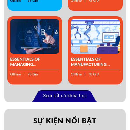
Offline
36 Giờ
Offline
78 Giờ
ESSENTIALS OF
ESSENTIALS OF
MANAGING
MANUFACTURING
OPERATIONS
MANAGEMENT
Offline
78 Giờ
Offline
78 Giờ
Xem tất cả khóa học
SỰ KIỆN NỔI BẬT