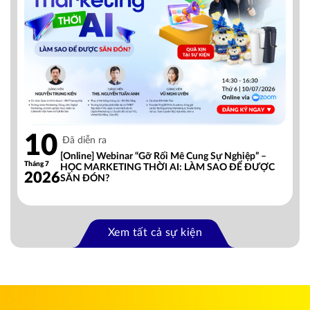
10
Đã diễn ra
[Online] Webinar “Gỡ Rối Mê Cung Sự Nghiệp” –
Tháng 7
HỌC MARKETING THỜI AI: LÀM SAO ĐỂ ĐƯỢC
2026
SĂN ĐÓN?
Xem tất cả sự kiện