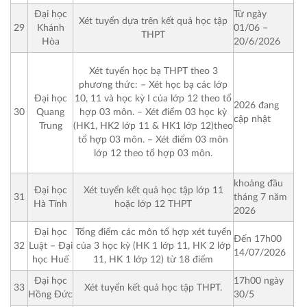
Từ ngày
Đại học
Xét tuyển dựa trên kết quả học tập
01/06 –
29
Khánh
THPT
20/6/2026
Hòa
Xét tuyển học bạ THPT theo 3
phương thức:
– Xét học bạ các lớp
Đại học
10, 11 và học kỳ I của lớp 12 theo tổ
2026 đang
30
Quang
hợp 03 môn.
– Xét điểm 03 học kỳ
cập nhật
Trung
(HK1, HK2 lớp 11 & HK1 lớp 12)theo
tổ hợp 03 môn.
– Xét điểm 03 môn
lớp 12 theo tổ hợp 03 môn.
khoảng đầu
Đại học
Xét tuyển kết quả học tập lớp 11
tháng 7 năm
31
Hà Tĩnh
hoặc lớp 12 THPT
2026
Đại học
Tổng điểm các môn tổ hợp xét tuyển
Đến 17h00
32
Luật – Đại
của 3 học kỳ (HK 1 lớp 11, HK 2 lớp
14/07/2026
học Huế
11, HK 1 lớp 12) từ 18 điểm
17h00 ngày
Đại học
33
Xét tuyển kết quả học tập THPT.
30/5
Hồng Đức