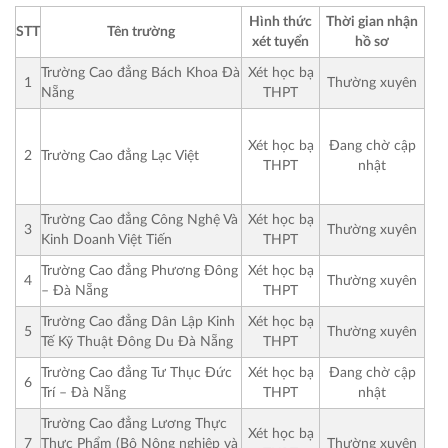
Hình thức
Thời gian nhận
STT
Tên trường
xét tuyển
hồ sơ
Trường Cao đẳng Bách Khoa Đà
Xét học bạ
1
Thường xuyên
Nẵng
THPT
Xét học bạ
Đang chờ cập
2
Trường Cao đẳng Lạc Việt
THPT
nhật
Trường Cao đẳng Công Nghệ Và
Xét học bạ
3
Thường xuyên
Kinh Doanh Việt Tiến
THPT
Trường Cao đẳng Phương Đông
Xét học bạ
4
Thường xuyên
– Đà Nẵng
THPT
Trường Cao đẳng Dân Lập Kinh
Xét học bạ
5
Thường xuyên
Tế Kỹ Thuật Đông Du Đà Nẵng
THPT
Trường Cao đẳng Tư Thục Đức
Xét học bạ
Đang chờ cập
6
Trí – Đà Nẵng
THPT
nhật
Trường Cao đẳng Lương Thực
Xét học bạ
7
Thực Phẩm (Bộ Nông nghiệp và
Thường xuyên