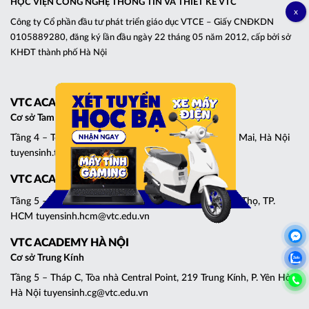
HỌC VIỆN CÔNG NGHỆ THÔNG TIN VÀ THIẾT KẾ VTC
Công ty Cổ phần đầu tư phát triển giáo dục VTCE – Giấy CNĐKDN
0105889280, đăng ký lần đầu ngày 22 tháng 05 năm 2012, cấp bởi sở
KHĐT thành phố Hà Nội
VTC ACADEMY HÀ NỘI
Cơ sở Tam Trinh
Tầng 4 – Tòa nhà VTC Online, 18 Tam Trinh, P. Tương Mai, Hà Nội
tuyensinh.tt@vtc.edu.vn
VTC ACADEMY TP. HCM
Tầng 5 – Tòa nhà Emporium, 184 Lê Đại Hành, P. Phú Thọ, TP.
HCM tuyensinh.hcm@vtc.edu.vn
VTC ACADEMY HÀ NỘI
Cơ sở Trung Kính
Tầng 5 – Tháp C, Tòa nhà Central Point, 219 Trung Kính, P. Yên Hòa,
Hà Nội tuyensinh.cg@vtc.edu.vn