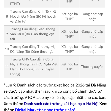
THPT
PTNT)
Trường Cao đẳng Kinh Tế – Kế
Xét học bạ
Đang chờ cập
8
Hoạch Đà Nẵng (Bộ Kế hoạch
THPT
nhật
và Đầu tư)
Trường Cao đẳng Giao Thông
Xét học bạ
Đang chờ cập
9
Vận Tải II (Bộ Giao thông vận
THPT
nhật
tải)
Trường Cao đẳng Thương Mại
Xét học bạ
Đang chờ cập
10
Đà Nẵng (Bộ Công thương).
THPT
nhật
Trường CHV Cao đẳng Công
Nghệ Thông Tin Hữu Nghị Việt
Xét học bạ
11
Thường xuyên
Hàn (Bộ Thông tin và Truyền
THPT
thông)
*Lưu ý: Danh sách các trường xét học bạ 2026 tại Đà Nẵng
sẽ được cập nhật thêm sau khi có công bố chính thức từ
các trường. VTC Academy sẽ liên tục cập nhật cho các bạn.
Xem thêm:
Danh sách các trường xét học bạ ở Hà Nội
Xem
thêm:
Digital Marketing học trường nào
?