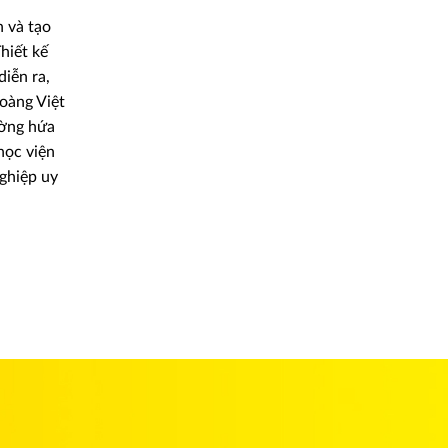
n và tạo
hiết kế
iễn ra,
oàng Việt
ường hứa
học viện
ghiệp uy