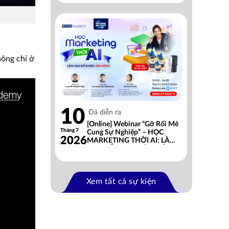
hông chỉ ở
10
Đã diễn ra
[Online] Webinar “Gỡ Rối Mê
Tháng 7
Cung Sự Nghiệp” – HỌC
2026
MARKETING THỜI AI: LÀM
SAO ĐỂ ĐƯỢC SĂN ĐÓN?
Xem tất cả sự kiện