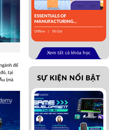
ESSENTIALS OF
MANUFACTURING
MANAGEMENT
Offline
78 Giờ
Xem tất cả khóa học
 ngành để
đó, tại
SỰ KIỆN NỔI BẬT
 Âu (mà