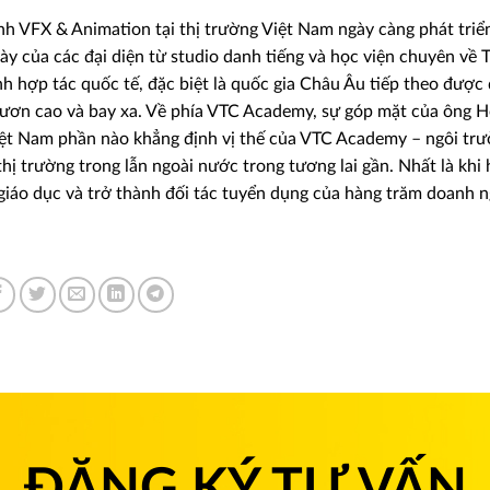
nh VFX & Animation tại thị trường Việt Nam ngày càng phát triể
này của các đại diện từ studio danh tiếng và học viện chuyên về T
 hợp tác quốc tế, đặc biệt là quốc gia Châu Âu tiếp theo được d
ươn cao và bay xa. Về phía VTC Academy, sự góp mặt của ông H
Việt Nam phần nào khẳng định vị thế của VTC Academy – ngôi tr
hị trường trong lẫn ngoài nước trong tương lai gần. Nhất là khi 
giáo dục và trở thành đối tác tuyển dụng của hàng trăm doanh n
ĐĂNG KÝ TƯ VẤN