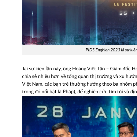
PIDS Enghien 2023 là sự kiện
Tại sự kiện lần này, ông Hoàng Việt Tân – Giám đốc 
chia sẻ nhiều hơn về tổng quan thị trường và xu hướn
Việt Nam, các bạn trẻ thường hướng theo ba nhóm p
trong đó nổi bật là Pháp), để nghiên cứu tìm tòi và đ