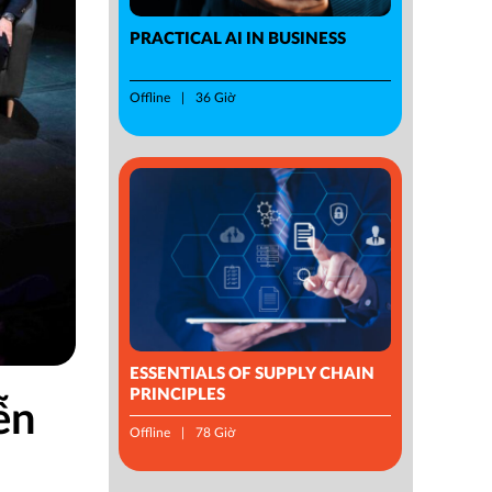
PRACTICAL AI IN BUSINESS
Offline
36 Giờ
ESSENTIALS OF SUPPLY CHAIN
PRINCIPLES
ễn
Offline
78 Giờ