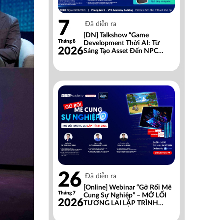
7
Đã diễn ra
[DN] Talkshow “Game
Tháng 8
Development Thời AI: Từ
2026
Sáng Tạo Asset Đến NPC
Thông Minh”
26
Đã diễn ra
[Online] Webinar “Gỡ Rối Mê
Tháng 7
Cung Sự Nghiệp” – MỞ LỐI
2026
TƯƠNG LAI LẬP TRÌNH
2026