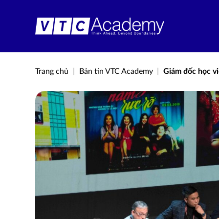
Bỏ
qua
nội
dung
Trang chủ
|
Bản tin VTC Academy
|
Giám đốc học vi