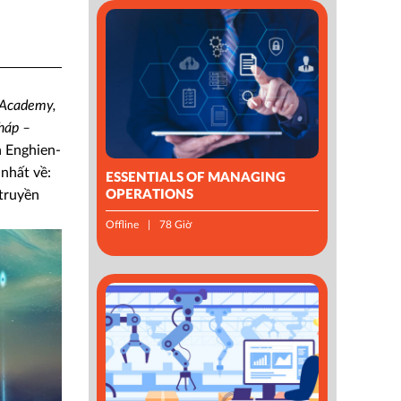
 Academy,
háp –
a Enghien-
nhất về:
ESSENTIALS OF MANAGING
OPERATIONS
 truyền
Offline
78 Giờ