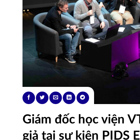
Giám đốc học viện V
giả tại sự kiện PIDS