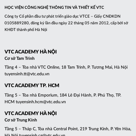
HỌC VIỆN CÔNG NGHỆ THÔNG TIN VÀ THIẾT KẾ VTC
Công ty Cổ phần đầu tư phát triển giáo dục VTCE – Giấy CNĐKDN
0105889280, đăng ký lần đầu ngày 22 tháng 05 năm 2012, cấp bởi sở
KHĐT thành phố Hà Nội
VTC ACADEMY HÀ NỘI
Cơ sở Tam Trinh
Tầng 4 – Tòa nhà VTC Online, 18 Tam Trinh, P. Tương Mai, Hà Nội
tuyensinh.tt@vtc.edu.vn
VTC ACADEMY TP. HCM
Tầng 5 – Tòa nhà Emporium, 184 Lê Đại Hành, P. Phú Thọ, TP.
HCM tuyensinh.hcm@vtc.edu.vn
VTC ACADEMY HÀ NỘI
Cơ sở Trung Kính
Tầng 5 – Tháp C, Tòa nhà Central Point, 219 Trung Kính, P. Yên Hòa,
Hà Nội tuyensinh.cg@vtc.edu.vn