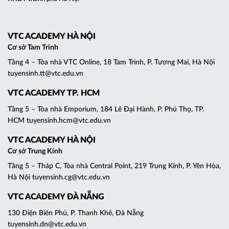
VTC ACADEMY HÀ NỘI
Cơ sở Tam Trinh
Tầng 4 – Tòa nhà VTC Online, 18 Tam Trinh, P. Tương Mai, Hà Nội
tuyensinh.tt@vtc.edu.vn
VTC ACADEMY TP. HCM
Tầng 5 – Tòa nhà Emporium, 184 Lê Đại Hành, P. Phú Thọ, TP.
HCM tuyensinh.hcm@vtc.edu.vn
VTC ACADEMY HÀ NỘI
Cơ sở Trung Kính
Tầng 5 – Tháp C, Tòa nhà Central Point, 219 Trung Kính, P. Yên Hòa,
Hà Nội tuyensinh.cg@vtc.edu.vn
VTC ACADEMY ĐÀ NẴNG
130 Điện Biên Phủ, P. Thanh Khê, Đà Nẵng
tuyensinh.dn@vtc.edu.vn