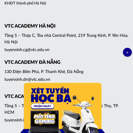
KHĐT thành phố Hà Nội
VTC ACADEMY HÀ NỘI
Tầng 5 – Tháp C, Tòa nhà Central Point, 219 Trung Kính, P. Yên Hòa,
Hà Nội
tuyensinh.cg@vtc.edu.vn
VTC ACADEMY ĐÀ NẴNG
130 Điện Biên Phủ, P. Thanh Khê, Đà Nẵng
tuyensinh.dn@vtc.edu.vn
VTC ACADEMY TP. HCM
Tầng 5 – Tòa nhà Emporium, 184 Lê Đại Hành, P. Phú Thọ, TP.
HCM
tuyensinh.hcm@vtc.edu.vn