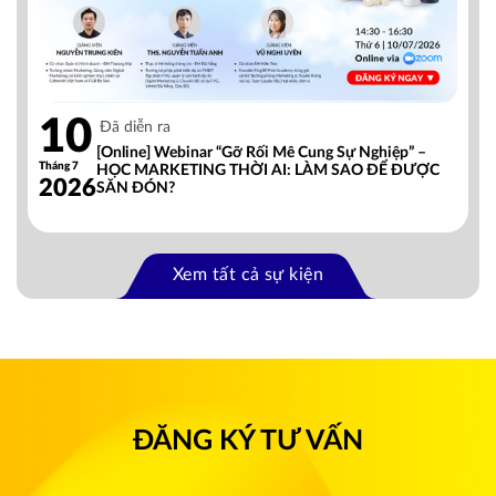
10
Đã diễn ra
[Online] Webinar “Gỡ Rối Mê Cung Sự Nghiệp” –
Tháng 7
HỌC MARKETING THỜI AI: LÀM SAO ĐỂ ĐƯỢC
2026
SĂN ĐÓN?
Xem tất cả sự kiện
ĐĂNG KÝ TƯ VẤN