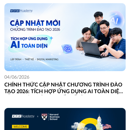
04/06/2026
CHÍNH THỨC CẬP NHẬT CHƯƠNG TRÌNH ĐÀO
TẠO 2026: TÍCH HỢP ỨNG DỤNG AI TOÀN DIỆN
TRONG LẬP TRÌNH, THIẾT KẾ VÀ DIGITAL
MARKETING