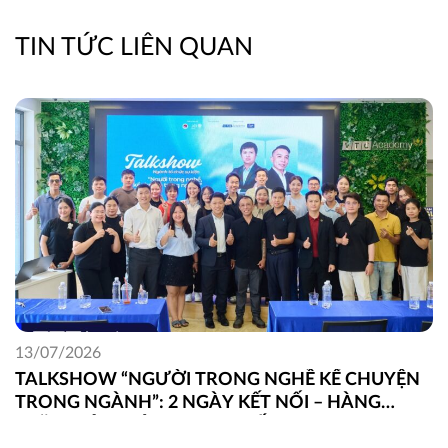
TIN TỨC LIÊN QUAN
13/07/2026
TALKSHOW “NGƯỜI TRONG NGHỀ KỂ CHUYỆN
TRONG NGÀNH”: 2 NGÀY KẾT NỐI – HÀNG
TRĂM GÓC NHÌN THỰC CHIẾN