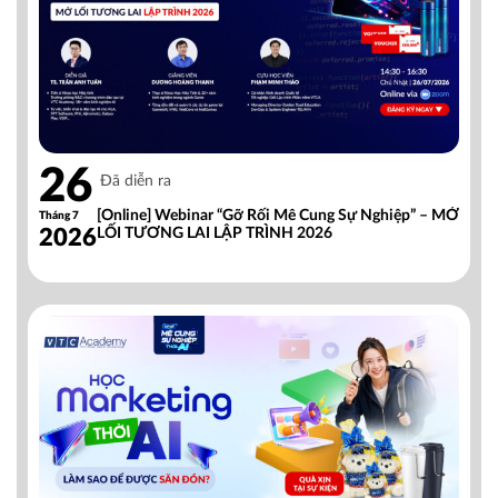
26
Đã diễn ra
[Online] Webinar “Gỡ Rối Mê Cung Sự Nghiệp” – MỞ
Tháng 7
2026
LỐI TƯƠNG LAI LẬP TRÌNH 2026