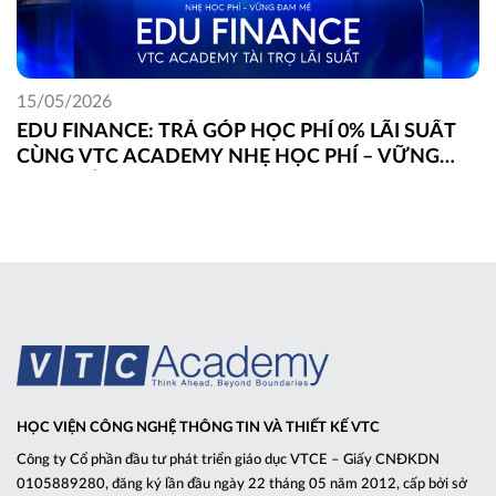
15/05/2026
EDU FINANCE: TRẢ GÓP HỌC PHÍ 0% LÃI SUẤT
CÙNG VTC ACADEMY NHẸ HỌC PHÍ – VỮNG
ĐAM MÊ
HỌC VIỆN CÔNG NGHỆ THÔNG TIN VÀ THIẾT KẾ VTC
Công ty Cổ phần đầu tư phát triển giáo dục VTCE – Giấy CNĐKDN
0105889280, đăng ký lần đầu ngày 22 tháng 05 năm 2012, cấp bởi sở