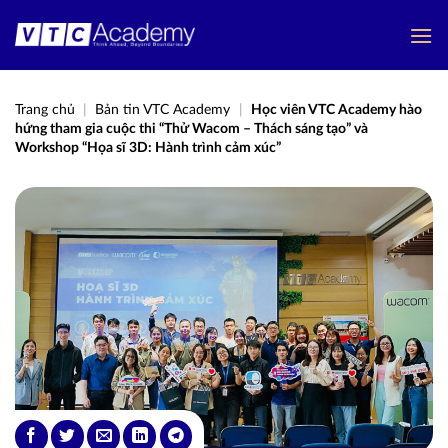
Bỏ
qua
nội
dung
Trang chủ
|
Bản tin VTC Academy
|
Học viên VTC Academy hào
hứng tham gia cuộc thi “Thử Wacom – Thách sáng tạo” và
Workshop “Họa sĩ 3D: Hành trình cảm xúc”