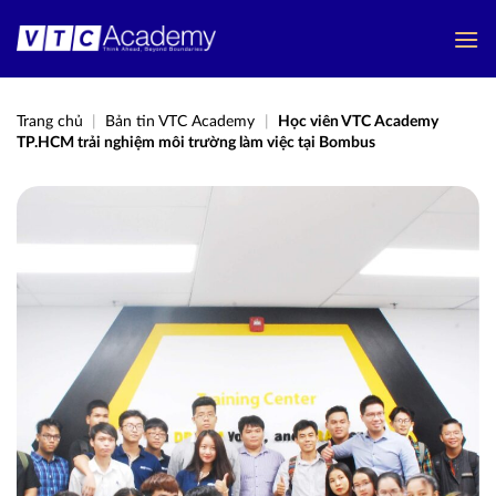
Bỏ
qua
nội
dung
Trang chủ
|
Bản tin VTC Academy
|
Học viên VTC Academy
TP.HCM trải nghiệm môi trường làm việc tại Bombus