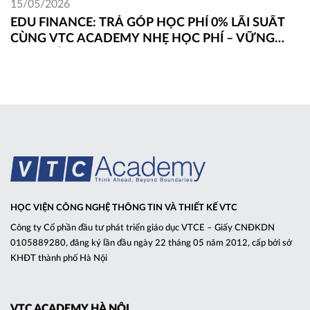
15/05/2026
EDU FINANCE: TRẢ GÓP HỌC PHÍ 0% LÃI SUẤT
CÙNG VTC ACADEMY NHẸ HỌC PHÍ – VỮNG
ĐAM MÊ
HỌC VIỆN CÔNG NGHỆ THÔNG TIN VÀ THIẾT KẾ VTC
Công ty Cổ phần đầu tư phát triển giáo dục VTCE – Giấy CNĐKDN
0105889280, đăng ký lần đầu ngày 22 tháng 05 năm 2012, cấp bởi sở
KHĐT thành phố Hà Nội
VTC ACADEMY HÀ NỘI