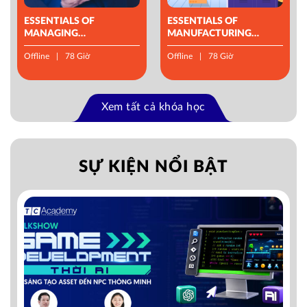
ESSENTIALS OF
ESSENTIALS OF
MANAGING
MANUFACTURING
OPERATIONS
MANAGEMENT
Offline
78 Giờ
Offline
78 Giờ
Xem tất cả khóa học
SỰ KIỆN NỔI BẬT