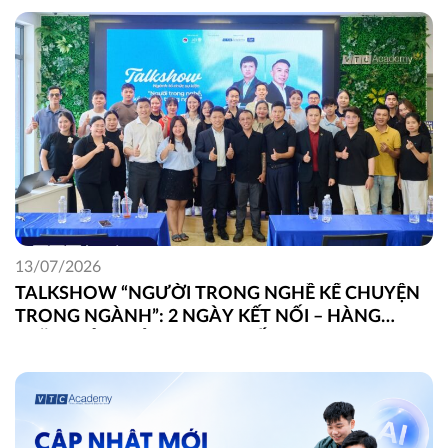
13/07/2026
TALKSHOW “NGƯỜI TRONG NGHỀ KỂ CHUYỆN
TRONG NGÀNH”: 2 NGÀY KẾT NỐI – HÀNG
TRĂM GÓC NHÌN THỰC CHIẾN