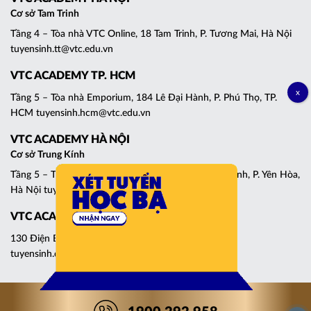
Cơ sở Tam Trinh
Tầng 4 – Tòa nhà VTC Online, 18 Tam Trinh, P. Tương Mai, Hà Nội
tuyensinh.tt@vtc.edu.vn
VTC ACADEMY TP. HCM
Tầng 5 – Tòa nhà Emporium, 184 Lê Đại Hành, P. Phú Thọ, TP.
HCM tuyensinh.hcm@vtc.edu.vn
VTC ACADEMY HÀ NỘI
Cơ sở Trung Kính
Tầng 5 – Tháp C, Tòa nhà Central Point, 219 Trung Kính, P. Yên Hòa,
Hà Nội tuyensinh.cg@vtc.edu.vn
VTC ACADEMY ĐÀ NẴNG
130 Điện Biên Phủ, P. Thanh Khê, Đà Nẵng
tuyensinh.dn@vtc.edu.vn