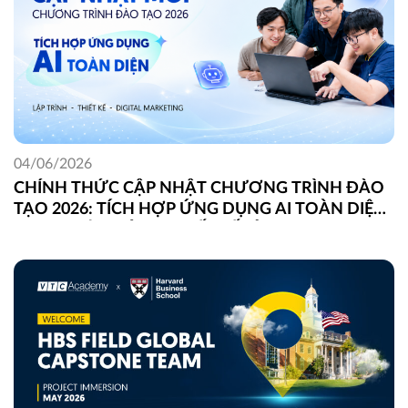
04/06/2026
CHÍNH THỨC CẬP NHẬT CHƯƠNG TRÌNH ĐÀO
TẠO 2026: TÍCH HỢP ỨNG DỤNG AI TOÀN DIỆN
TRONG LẬP TRÌNH, THIẾT KẾ VÀ DIGITAL
MARKETING