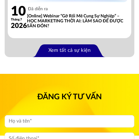
10
Đã diễn ra
[Online] Webinar “Gỡ Rối Mê Cung Sự Nghiệp” –
Tháng 7
HỌC MARKETING THỜI AI: LÀM SAO ĐỂ ĐƯỢC
2026
SĂN ĐÓN?
Xem tất cả sự kiện
ĐĂNG KÝ TƯ VẤN