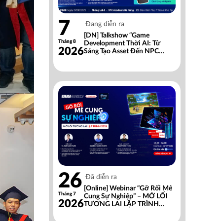
7
Đang diễn ra
[DN] Talkshow “Game
Tháng 8
Development Thời AI: Từ
2026
Sáng Tạo Asset Đến NPC
Thông Minh”
26
Đã diễn ra
[Online] Webinar “Gỡ Rối Mê
Tháng 7
Cung Sự Nghiệp” – MỞ LỐI
2026
TƯƠNG LAI LẬP TRÌNH
2026