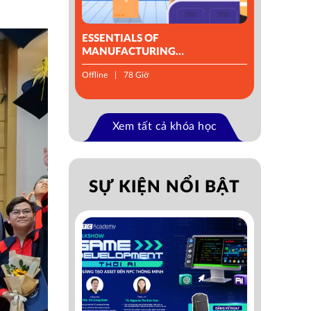
ESSENTIALS OF
MANUFACTURING
MANAGEMENT
Offline
78 Giờ
Xem tất cả khóa học
SỰ KIỆN NỔI BẬT