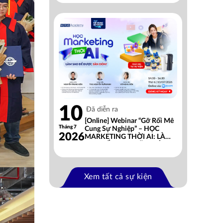
10
Đã diễn ra
[Online] Webinar “Gỡ Rối Mê
Tháng 7
Cung Sự Nghiệp” – HỌC
2026
MARKETING THỜI AI: LÀM
SAO ĐỂ ĐƯỢC SĂN ĐÓN?
Xem tất cả sự kiện