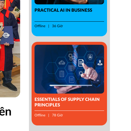
PRACTICAL AI IN BUSINESS
Offline
36 Giờ
ESSENTIALS OF SUPPLY CHAIN
PRINCIPLES
iên
Offline
78 Giờ