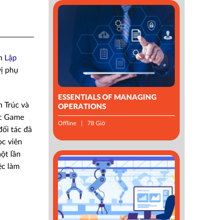
nh
Lập
vị phụ
ESSENTIALS OF MANAGING
h Trúc và
OPERATIONS
ực Game
Offline
78 Giờ
ối tác đã
ọc viên
ột lần
ệc làm