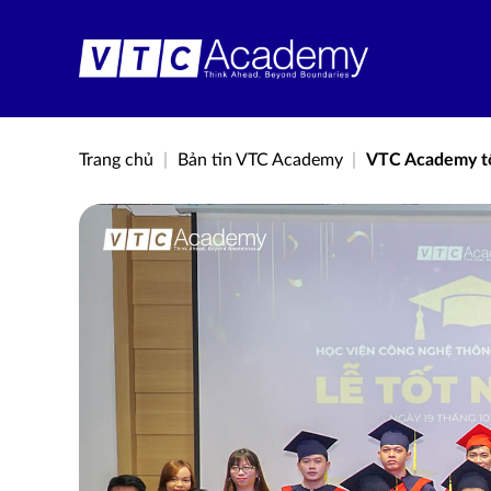
Bỏ
qua
nội
dung
Trang chủ
|
Bản tin VTC Academy
|
VTC Academy tổ