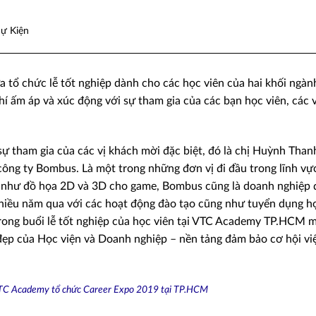
Sự Kiện
ổ chức lễ tốt nghiệp dành cho các học viên của hai khối ngà
khí ấm áp và xúc động với sự tham gia của các bạn học viên, các 
sự tham gia của các vị khách mời đặc biệt, đó là chị Huỳnh Than
công ty Bombus. Là một trong những đơn vị đi đầu trong lĩnh v
u như đồ họa 2D và 3D cho game, Bombus cũng là doanh nghiệp đ
iều năm qua với các hoạt động đào tạo cũng như tuyển dụng h
trong buổi lễ tốt nghiệp của học viên tại VTC Academy TP.HCM m
đẹp của Học viện và Doanh nghiệp – nền tảng đảm bảo cơ hội vi
TC Academy tổ chức Career Expo 2019 tại TP.HCM