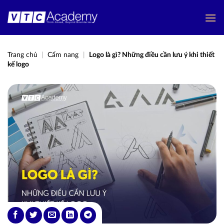
Bỏ
qua
nội
dung
Trang chủ
|
Cẩm nang
|
Logo là gì? Những điều cần lưu ý khi thiết
kế logo