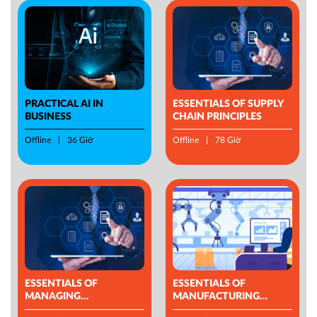
PRACTICAL AI IN
ESSENTIALS OF SUPPLY
BUSINESS
CHAIN PRINCIPLES
Offline
36 Giờ
Offline
78 Giờ
ESSENTIALS OF
ESSENTIALS OF
MANAGING
MANUFACTURING
OPERATIONS
MANAGEMENT