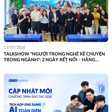
13/07/2026
TALKSHOW “NGƯỜI TRONG NGHỀ KỂ CHUYỆN
TRONG NGÀNH”: 2 NGÀY KẾT NỐI – HÀNG
TRĂM GÓC NHÌN THỰC CHIẾN