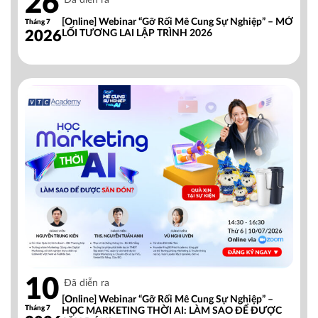
26
Đã diễn ra
[Online] Webinar “Gỡ Rối Mê Cung Sự Nghiệp” – MỞ
Tháng 7
2026
LỐI TƯƠNG LAI LẬP TRÌNH 2026
10
Đã diễn ra
[Online] Webinar “Gỡ Rối Mê Cung Sự Nghiệp” –
Tháng 7
HỌC MARKETING THỜI AI: LÀM SAO ĐỂ ĐƯỢC