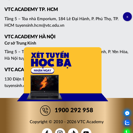
VTC ACADEMY TP. HCM
Tầng 5 – Tòa nhà Emporium, 184 Lê Đại Hành, P. Phú Thọ, TP.
HCM tuyensinh.hcm@vtc.edu.vn
VTC ACADEMY HÀ NỘI
Cơ sở Trung Kính
Tầng 5 – Tháp C, Tòa nhà Central Point, 219 Trung Kính, P. Yên Hòa,
Hà Nội tuyensinh.cg@vtc.edu.vn
VTC ACADEMY ĐÀ NẴNG
130 Điện Biên Phủ, P. Thanh Khê, Đà Nẵng
tuyensinh.dn@vtc.edu.vn
1900 292 958
Copyright © 2010 - 2026 VTC Academy