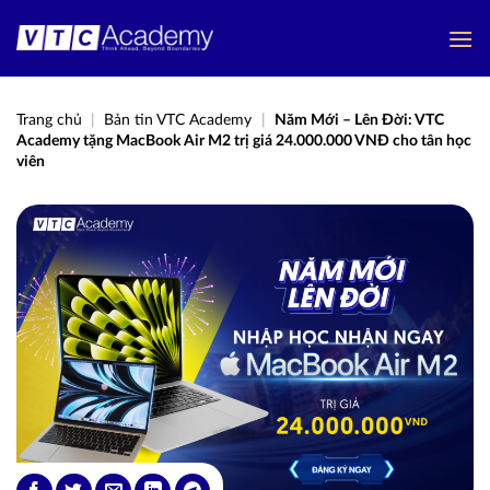
Bỏ
qua
nội
dung
Trang chủ
|
Bản tin VTC Academy
|
Năm Mới – Lên Đời: VTC
Academy tặng MacBook Air M2 trị giá 24.000.000 VNĐ cho tân học
viên