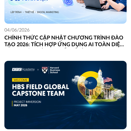
04/06/2026
CHÍNH THỨC CẬP NHẬT CHƯƠNG TRÌNH ĐÀO
TẠO 2026: TÍCH HỢP ỨNG DỤNG AI TOÀN DIỆN
TRONG LẬP TRÌNH, THIẾT KẾ VÀ DIGITAL
MARKETING