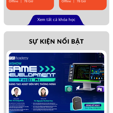
Offline
78 Giờ
Offline
78 Giờ
Xem tất cả khóa học
SỰ KIỆN NỔI BẬT