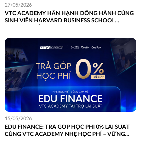
27/05/2026
VTC ACADEMY HÂN HẠNH ĐỒNG HÀNH CÙNG
SINH VIÊN HARVARD BUSINESS SCHOOL
TRONG DỰ ÁN FIELD GLOBAL CAPSTONE TẠI
VIỆT NAM
15/05/2026
EDU FINANCE: TRẢ GÓP HỌC PHÍ 0% LÃI SUẤT
CÙNG VTC ACADEMY NHẸ HỌC PHÍ – VỮNG