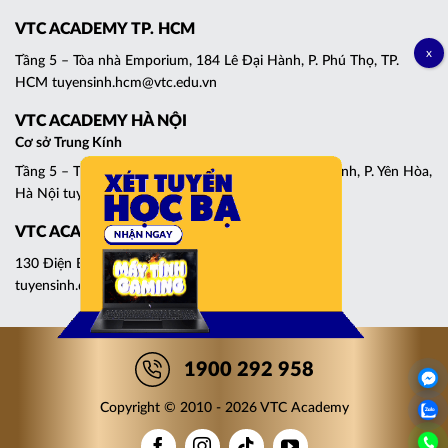
VTC ACADEMY TP. HCM
Tầng 5 – Tòa nhà Emporium, 184 Lê Đại Hành, P. Phú Thọ, TP.
HCM tuyensinh.hcm@vtc.edu.vn
VTC ACADEMY HÀ NỘI
Cơ sở Trung Kính
Tầng 5 – Tháp C, Tòa nhà Central Point, 219 Trung Kính, P. Yên Hòa,
Hà Nội tuyensinh.cg@vtc.edu.vn
VTC ACADEMY ĐÀ NẴNG
130 Điện Biên Phủ, P. Thanh Khê, Đà Nẵng
tuyensinh.dn@vtc.edu.vn
1900 292 958
Copyright © 2010 - 2026 VTC Academy