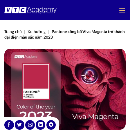
Bỏ
qua
nội
dung
Trang chủ
|
Xu hướng
|
Pantone công bố Viva Magenta trở thành
đại diện màu sắc năm 2023