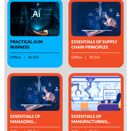
PRACTICAL AI IN
ESSENTIALS OF SUPPLY
BUSINESS
CHAIN PRINCIPLES
Offline
36 Giờ
Offline
78 Giờ
ESSENTIALS OF
ESSENTIALS OF
MANAGING
MANUFACTURING
OPERATIONS
MANAGEMENT