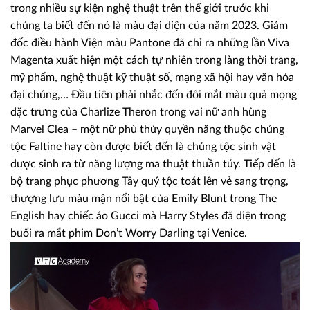
trong nhiều sự kiện nghệ thuật trên thế giới trước khi
chúng ta biết đến nó là màu đại diện của năm 2023. Giám
đốc điều hành Viện màu Pantone đã chỉ ra những lần Viva
Magenta xuất hiện một cách tự nhiên trong làng thời trang,
mỹ phẩm, nghệ thuật kỹ thuật số, mạng xã hội hay văn hóa
đại chúng,… Đầu tiên phải nhắc đến đôi mắt màu quả mọng
đặc trưng của Charlize Theron trong vai nữ anh hùng
Marvel Clea – một nữ phù thủy quyền năng thuộc chủng
tộc Faltine hay còn được biết đến là chủng tộc sinh vật
được sinh ra từ năng lượng ma thuật thuần túy. Tiếp đến là
bộ trang phục phương Tây quý tộc toát lên vẻ sang trọng,
thượng lưu màu mận nổi bật của Emily Blunt trong The
English hay chiếc áo Gucci mà Harry Styles đã diện trong
buổi ra mắt phim Don’t Worry Darling tại Venice.