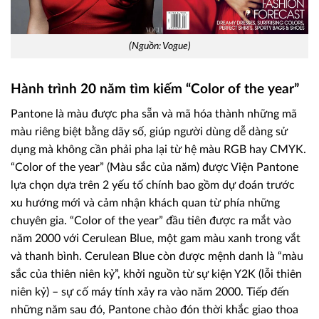
(Nguồn: Vogue)
Hành trình 20 năm tìm kiếm “Color of the year”
Pantone là màu được pha sẵn và mã hóa thành những mã
màu riêng biệt bằng dãy số, giúp người dùng dễ dàng sử
dụng mà không cần phải pha lại từ hệ màu RGB hay CMYK.
“Color of the year” (Màu sắc của năm) được Viện Pantone
lựa chọn dựa trên 2 yếu tố chính bao gồm dự đoán trước
xu hướng mới và cảm nhận khách quan từ phía những
chuyên gia. “Color of the year” đầu tiên được ra mắt vào
năm 2000 với Cerulean Blue, một gam màu xanh trong vắt
và thanh bình. Cerulean Blue còn được mệnh danh là “màu
sắc của thiên niên kỷ”, khởi nguồn từ sự kiện Y2K (lỗi thiên
niên kỷ) – sự cố máy tính xảy ra vào năm 2000. Tiếp đến
những năm sau đó, Pantone chào đón thời khắc giao thoa