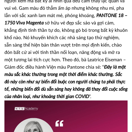
người xem mà bất kỳ ai nhìn qua đều cảm thấy lạc quan và
vui vẻ. Gam màu đỏ thẫm ấm áp nhưng không nhu mì, pha
lẫn với sắc xanh lam mát mẻ, phóng khoáng,
PANTONE 18 –
1750 Viva Magenta
sở hữu vẻ đẹp sắc sảo và gợi cảm,
khẳng định tinh thần tự do, không gò bó trong bất kỳ khuôn
khổ nào. Nó khuyến khích các nhà sáng tạo thử nghiệm,
sẵn sàng thể hiện bản thân vượt trên mọi định kiến, chào
đón bất cứ ai với tinh thần nổi loạn, năng động và mở ra
một tương lai tích cực hơn. Theo đó, bà Leatrice Eiseman –
Giám đốc điều hành Viện màu Pantone chia sẻ: “
Đây là một
màu sắc khác thường trong một thời điểm khác thường. Sắc
đỏ này còn như sự biến đổi buộc con người chúng ta phải thực
tế, những biến đổi dù sẵn sàng hay không đã thay đổi cuộc sống
của nhân loại, như khoảng thời gian COVID
”.