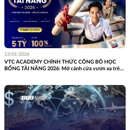
13/01/2026
VTC ACADEMY CHÍNH THỨC CÔNG BỐ HỌC
BỔNG TÀI NĂNG 2026: Mở cánh cửa vươn xa trên
con đường theo đuổi đam mê dành cho thế hệ tài
năng trẻ