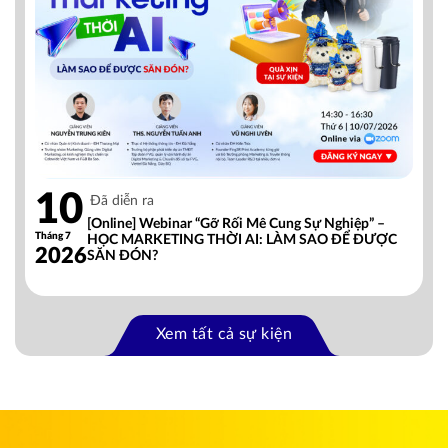
10
Đã diễn ra
[Online] Webinar “Gỡ Rối Mê Cung Sự Nghiệp” –
Tháng 7
HỌC MARKETING THỜI AI: LÀM SAO ĐỂ ĐƯỢC
2026
SĂN ĐÓN?
Xem tất cả sự kiện