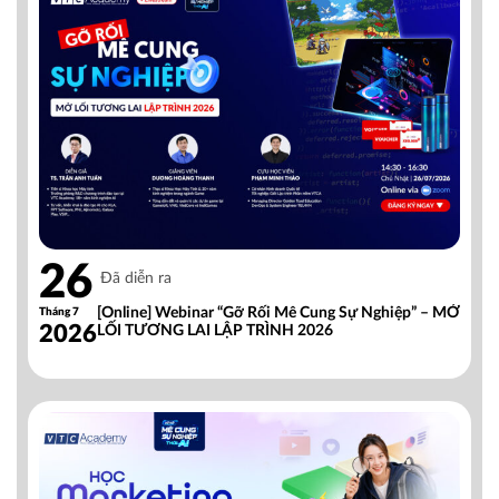
26
Đã diễn ra
[Online] Webinar “Gỡ Rối Mê Cung Sự Nghiệp” – MỞ
Tháng 7
2026
LỐI TƯƠNG LAI LẬP TRÌNH 2026