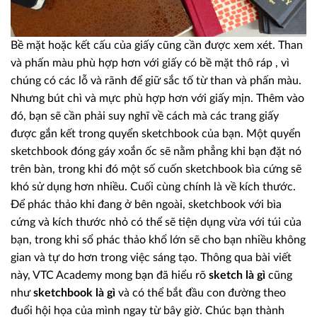
Bề mặt hoặc kết cấu của giấy cũng cần được xem xét. Than
và phấn màu phù hợp hơn với giấy có bề mặt thô ráp , vì
chúng có các lỗ và rãnh để giữ sắc tố từ than và phấn màu.
Nhưng bút chì và mực phù hợp hơn với giấy mịn. Thêm vào
đó, bạn sẽ cần phải suy nghĩ về cách mà các trang giấy
được gắn kết trong quyển sketchbook của bạn. Một quyển
sketchbook đóng gáy xoắn ốc sẽ nằm phẳng khi bạn đặt nó
trên bàn, trong khi đó một số cuốn sketchbook bìa cứng sẽ
khó sử dụng hơn nhiều. Cuối cùng chính là về kích thước.
Để phác thảo khi đang ở bên ngoài, sketchbook với bìa
cứng và kích thước nhỏ có thể sẽ tiện dụng vừa với túi của
bạn, trong khi sổ phác thảo khổ lớn sẽ cho bạn nhiều không
gian và tự do hơn trong việc sáng tạo. Thông qua bài viết
này, VTC Academy mong bạn đã hiểu rõ
sketch là gì
cũng
như
sketchbook là gì
và có thể bắt đầu con đường theo
đuổi hội họa của mình ngay từ bây giờ. Chúc bạn thành