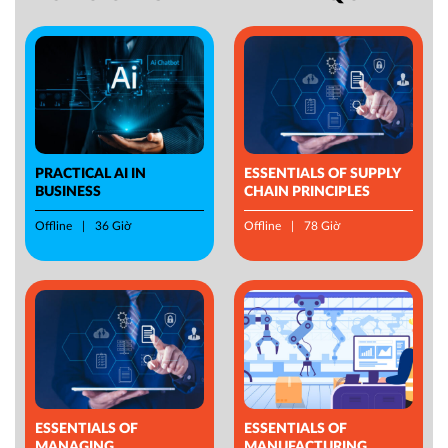
PRACTICAL AI IN
ESSENTIALS OF SUPPLY
BUSINESS
CHAIN PRINCIPLES
Offline
36 Giờ
Offline
78 Giờ
ESSENTIALS OF
ESSENTIALS OF
MANAGING
MANUFACTURING