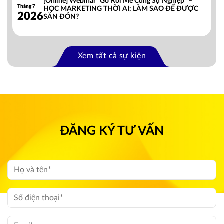
[Online] Webinar “Gỡ Rối Mê Cung Sự Nghiệp” –
Tháng 7
HỌC MARKETING THỜI AI: LÀM SAO ĐỂ ĐƯỢC
2026
SĂN ĐÓN?
Xem tất cả sự kiện
ĐĂNG KÝ TƯ VẤN