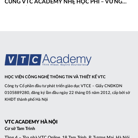
CÙNG VTC ACADEMY NHẸ HỌC PHÍ – VỮNG
ĐAM MÊ
HỌC VIỆN CÔNG NGHỆ THÔNG TIN VÀ THIẾT KẾ VTC
Công ty Cổ phần đầu tư phát triển giáo dục VTCE – Giấy CNĐKDN
0105889280, đăng ký lần đầu ngày 22 tháng 05 năm 2012, cấp bởi sở
KHĐT thành phố Hà Nội
VTC ACADEMY HÀ NỘI
Cơ sở Tam Trinh
Tầng 4 – Tòa nhà VTC Online, 18 Tam Trinh, P. Tương Mai, Hà Nội