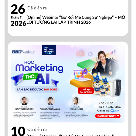
26
Đã diễn ra
[Online] Webinar “Gỡ Rối Mê Cung Sự Nghiệp” – MỞ
Tháng 7
2026
LỐI TƯƠNG LAI LẬP TRÌNH 2026
10
Đã diễn ra