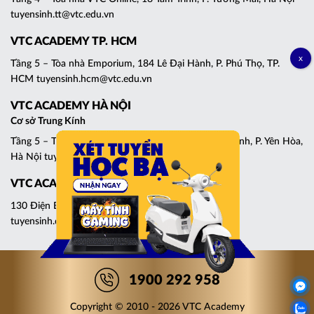
tuyensinh.tt@vtc.edu.vn
VTC ACADEMY TP. HCM
Tầng 5 – Tòa nhà Emporium, 184 Lê Đại Hành, P. Phú Thọ, TP.
HCM tuyensinh.hcm@vtc.edu.vn
VTC ACADEMY HÀ NỘI
Cơ sở Trung Kính
Tầng 5 – Tháp C, Tòa nhà Central Point, 219 Trung Kính, P. Yên Hòa,
Hà Nội tuyensinh.cg@vtc.edu.vn
VTC ACADEMY ĐÀ NẴNG
130 Điện Biên Phủ, P. Thanh Khê, Đà Nẵng
tuyensinh.dn@vtc.edu.vn
1900 292 958
Copyright © 2010 - 2026 VTC Academy