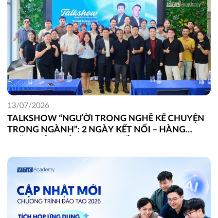
13/07/2026
TALKSHOW “NGƯỜI TRONG NGHỀ KỂ CHUYỆN
TRONG NGÀNH”: 2 NGÀY KẾT NỐI – HÀNG
TRĂM GÓC NHÌN THỰC CHIẾN