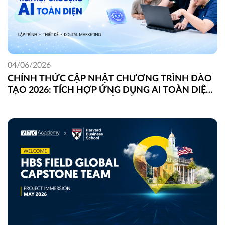
04/06/2026
CHÍNH THỨC CẬP NHẬT CHƯƠNG TRÌNH ĐÀO
TẠO 2026: TÍCH HỢP ỨNG DỤNG AI TOÀN DIỆN
TRONG LẬP TRÌNH, THIẾT KẾ VÀ DIGITAL
MARKETING