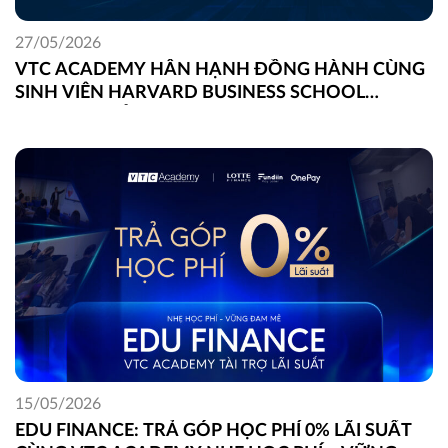
27/05/2026
VTC ACADEMY HÂN HẠNH ĐỒNG HÀNH CÙNG
SINH VIÊN HARVARD BUSINESS SCHOOL
TRONG DỰ ÁN FIELD GLOBAL CAPSTONE TẠI
VIỆT NAM
15/05/2026
EDU FINANCE: TRẢ GÓP HỌC PHÍ 0% LÃI SUẤT