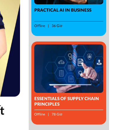
PRACTICAL AI IN BUSINESS
Offline
36 Giờ
ESSENTIALS OF SUPPLY CHAIN
PRINCIPLES
t
Offline
78 Giờ