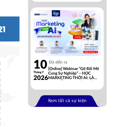
10
Đã diễn ra
[Online] Webinar “Gỡ Rối Mê
Tháng 7
Cung Sự Nghiệp” – HỌC
2026
MARKETING THỜI AI: LÀM
SAO ĐỂ ĐƯỢC SĂN ĐÓN?
Xem tất cả sự kiện