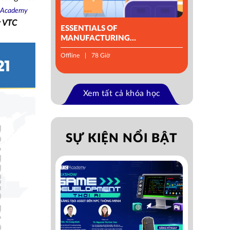
 Academy
g VTC
ESSENTIALS OF
MANUFACTURING
MANAGEMENT
Offline
78 Giờ
Xem tất cả khóa học
SỰ KIỆN NỔI BẬT