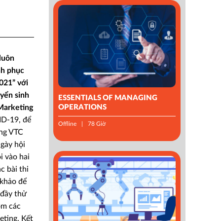
luôn
nh phục
021” với
uyển sinh
ESSENTIALS OF MANAGING
OPERATIONS
 Marketing
D-19, để
Offline
78 Giờ
ăng VTC
gày hội
 vào hai
c bài thi
 khảo để
 đầy thử
ồm các
eting. Kết