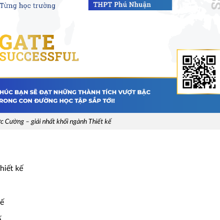
c Cường – giải nhất khối ngành Thiết kế
hiết kế
kế
ế