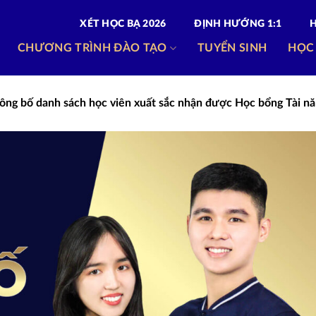
XÉT HỌC BẠ 2026
ĐỊNH HƯỚNG 1:1
CHƯƠNG TRÌNH ĐÀO TẠO
TUYỂN SINH
HỌC
ng bố danh sách học viên xuất sắc nhận được Học bổng Tài n