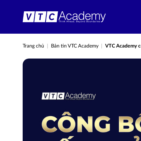
Bỏ
qua
nội
dung
Trang chủ
|
Bản tin VTC Academy
|
VTC Academy cô