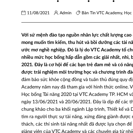
11/08/2021
Admin
Bản Tin VTC Academy
,
Học
Với sứ mệnh đào tạo nguồn nhân lực chất lượng cao 
mong muốn tìm kiếm, thu hút và bồi dưỡng các tài nă
ước mơ nghề nghiệp. Đó là lý do VTC Academy tổ c
nhiều mức học bổng hấp dẫn gồm các giải nhất, nhì, b
2021. Đây là cơ hội để các bạn trẻ đam mê và có năng
được trải nghiệm môi trường học và chương trình đà
đảm bảo sức khỏe cộng đồng và tuân thủ đúng quy địn
Academy năm nay đã tham gia với hình thức online.
Học bổng Tài năng 2020 tại VTC Academy TP. HCM và
ngày 13/06/2021 và 20/06/2021. Đây là dịp để các thí
chung khảo cho ba khối ngành Lập trình, Thiết kế và
tìm ra người thực sự tài năng, xứng đáng giành được 
thách, các thí sinh tài năng nhất đã được lựa chọn 
giảng viên của VTC Academy và các chuyên gia từ nhi