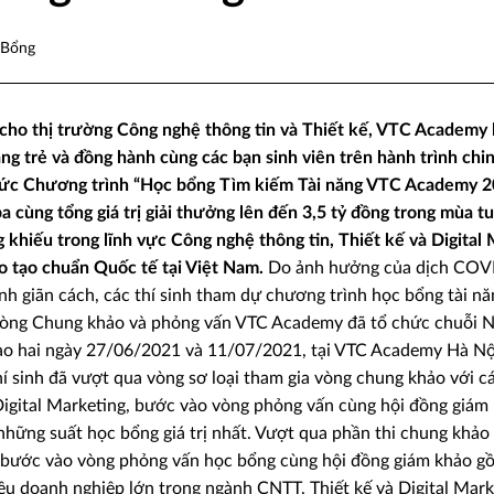
 Bổng
cho thị trường Công nghệ thông tin và Thiết kế, VTC Academy 
ng trẻ và đồng hành cùng các bạn sinh viên trên hành trình chi
hức Chương trình “Học bổng Tìm kiếm Tài năng VTC Academy 2
a cùng tổng giá trị giải thưởng lên đến 3,5 tỷ đồng trong mùa t
 khiếu trong lĩnh vực Công nghệ thông tin, Thiết kế và Digital
o tạo chuẩn Quốc tế tại Việt Nam.
Do ảnh hưởng của dịch COVI
h giãn cách, các thí sinh tham dự chương trình học bổng tài n
 Vòng Chung khảo và phỏng vấn VTC Academy đã tổ chức chuỗi N
o hai ngày 27/06/2021 và 11/07/2021, tại VTC Academy Hà Nội
 sinh đã vượt qua vòng sơ loại tham gia vòng chung khảo với cá
 Digital Marketing, bước vào vòng phỏng vấn cùng hội đồng giám
những suất học bổng giá trị nhất. Vượt qua phần thi chung khảo
để bước vào vòng phỏng vấn học bổng cùng hội đồng giám khảo g
ều doanh nghiệp lớn trong ngành CNTT, Thiết kế và Digital Mark