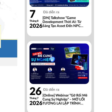
7
Đã diễn ra
[DN] Talkshow “Game
Tháng 8
Development Thời AI: Từ
2026
Sáng Tạo Asset Đến NPC
Thông Minh”
26
Đã diễn ra
[Online] Webinar “Gỡ Rối Mê
Tháng 7
Cung Sự Nghiệp” – MỞ LỐI
2026
TƯƠNG LAI LẬP TRÌNH
2026