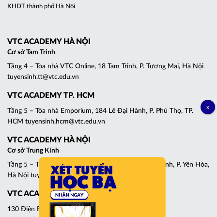
KHĐT thành phố Hà Nội
VTC ACADEMY HÀ NỘI
Cơ sở Tam Trinh
Tầng 4 – Tòa nhà VTC Online, 18 Tam Trinh, P. Tương Mai, Hà Nội
tuyensinh.tt@vtc.edu.vn
VTC ACADEMY TP. HCM
Tầng 5 – Tòa nhà Emporium, 184 Lê Đại Hành, P. Phú Thọ, TP.
HCM tuyensinh.hcm@vtc.edu.vn
VTC ACADEMY HÀ NỘI
Cơ sở Trung Kính
Tầng 5 – Tháp C, Tòa nhà Central Point, 219 Trung Kính, P. Yên Hòa,
Hà Nội tuyensinh.cg@vtc.edu.vn
VTC ACADEMY ĐÀ NẴNG
130 Điện Biên Phủ, P. Thanh Khê, Đà Nẵng