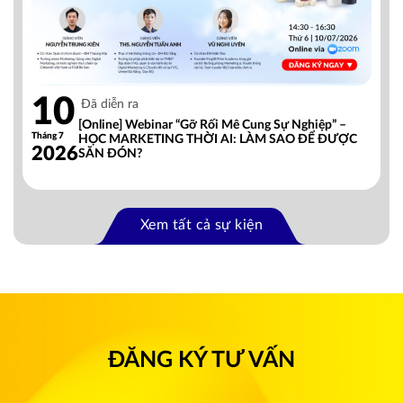
10
Đã diễn ra
[Online] Webinar “Gỡ Rối Mê Cung Sự Nghiệp” –
Tháng 7
HỌC MARKETING THỜI AI: LÀM SAO ĐỂ ĐƯỢC
2026
SĂN ĐÓN?
Xem tất cả sự kiện
ĐĂNG KÝ TƯ VẤN