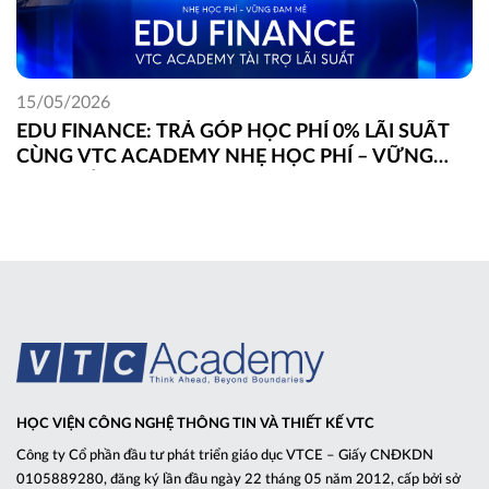
15/05/2026
EDU FINANCE: TRẢ GÓP HỌC PHÍ 0% LÃI SUẤT
CÙNG VTC ACADEMY NHẸ HỌC PHÍ – VỮNG
ĐAM MÊ
HỌC VIỆN CÔNG NGHỆ THÔNG TIN VÀ THIẾT KẾ VTC
Công ty Cổ phần đầu tư phát triển giáo dục VTCE – Giấy CNĐKDN
0105889280, đăng ký lần đầu ngày 22 tháng 05 năm 2012, cấp bởi sở