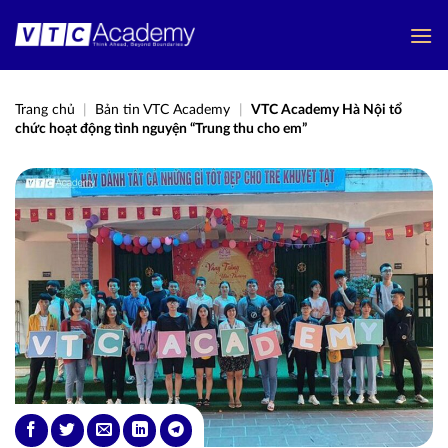
Bỏ
qua
nội
dung
Trang chủ
|
Bản tin VTC Academy
|
VTC Academy Hà Nội tổ
chức hoạt động tình nguyện “Trung thu cho em”