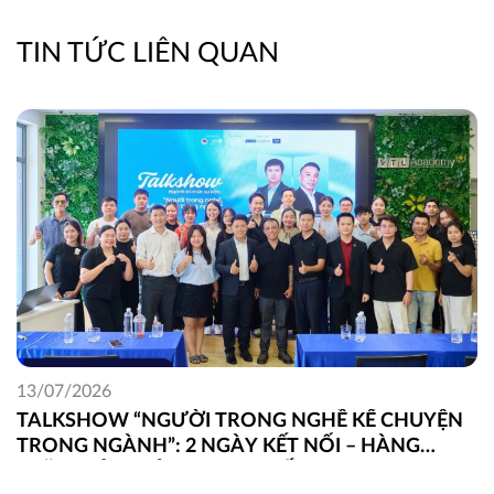
TIN TỨC LIÊN QUAN
13/07/2026
TALKSHOW “NGƯỜI TRONG NGHỀ KỂ CHUYỆN
TRONG NGÀNH”: 2 NGÀY KẾT NỐI – HÀNG
TRĂM GÓC NHÌN THỰC CHIẾN