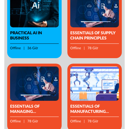
PRACTICAL AI IN
ESSENTIALS OF SUPPLY
BUSINESS
CHAIN PRINCIPLES
Offline
36 Giờ
Offline
78 Giờ
ESSENTIALS OF
ESSENTIALS OF
MANAGING
MANUFACTURING
OPERATIONS
MANAGEMENT
Offline
78 Giờ
Offline
78 Giờ