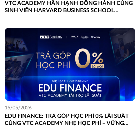
VTC ACADEMY HÂN HẠNH ĐỒNG HÀNH CÙNG
SINH VIÊN HARVARD BUSINESS SCHOOL
TRONG DỰ ÁN FIELD GLOBAL CAPSTONE TẠI
VIỆT NAM
15/05/2026
EDU FINANCE: TRẢ GÓP HỌC PHÍ 0% LÃI SUẤT
CÙNG VTC ACADEMY NHẸ HỌC PHÍ – VỮNG
ĐAM MÊ