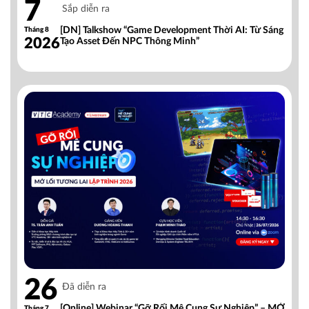
7
Sắp diễn ra
[DN] Talkshow “Game Development Thời AI: Từ Sáng
Tháng 8
2026
Tạo Asset Đến NPC Thông Minh”
26
Đã diễn ra
[Online] Webinar “Gỡ Rối Mê Cung Sự Nghiệp” – MỞ
Tháng 7