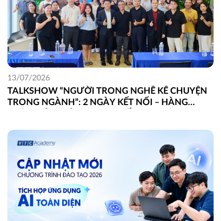
13/07/2026
TALKSHOW “NGƯỜI TRONG NGHỀ KỂ CHUYỆN
TRONG NGÀNH”: 2 NGÀY KẾT NỐI – HÀNG
TRĂM GÓC NHÌN THỰC CHIẾN