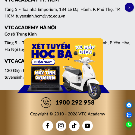
VTC ACADEMY TP. HCM
Tầng 5 – Tòa nhà Emporium, 184 Lê Đại Hành, P. Phú Thọ, TP.
HCM tuyensinh.hcm@vtc.edu.vn
VTC ACADEMY HÀ NỘI
Cơ sở Trung Kính
Tầng 5 – Tháp C, Tòa nhà Central Point, 219 Trung Kính, P. Yên Hòa,
Hà Nội tuyensinh.cg@vtc.edu.vn
VTC ACADEMY ĐÀ NẴNG
130 Điện Biên Phủ, P. Thanh Khê, Đà Nẵng
tuyensinh.dn@vtc.edu.vn
1900 292 958
Copyright © 2010 - 2026 VTC Academy