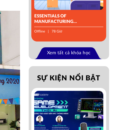
ESSENTIALS OF
MANUFACTURING
MANAGEMENT
Offline
78 Giờ
Xem tất cả khóa học
SỰ KIỆN NỔI BẬT