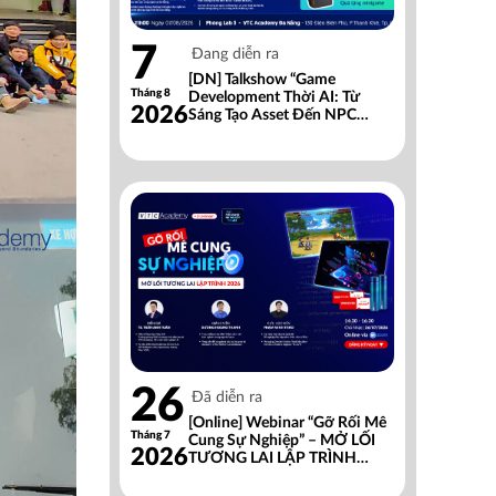
7
Đang diễn ra
[DN] Talkshow “Game
Tháng 8
Development Thời AI: Từ
2026
Sáng Tạo Asset Đến NPC
Thông Minh”
26
Đã diễn ra
[Online] Webinar “Gỡ Rối Mê
Tháng 7
Cung Sự Nghiệp” – MỞ LỐI
2026
TƯƠNG LAI LẬP TRÌNH
2026