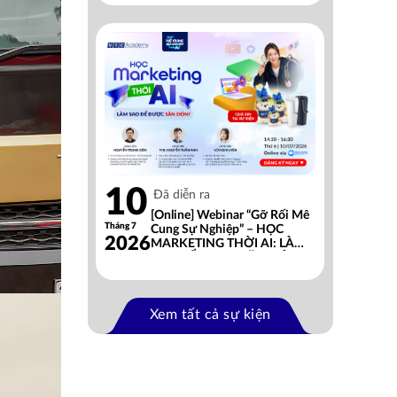
10
Đã diễn ra
[Online] Webinar “Gỡ Rối Mê
Tháng 7
Cung Sự Nghiệp” – HỌC
2026
MARKETING THỜI AI: LÀM
SAO ĐỂ ĐƯỢC SĂN ĐÓN?
Xem tất cả sự kiện