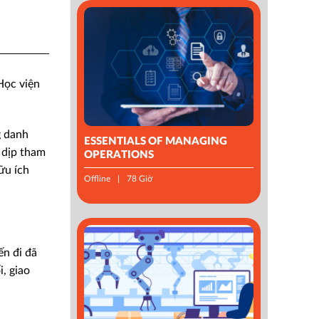
Học viện
g danh
ESSENTIALS OF MANAGING
 dịp tham
OPERATIONS
ữu ích
Offline
78 Giờ
ến đi đã
, giao