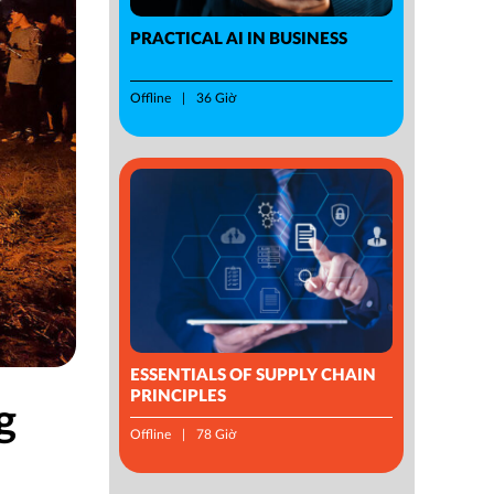
PRACTICAL AI IN BUSINESS
Offline
36 Giờ
ESSENTIALS OF SUPPLY CHAIN
PRINCIPLES
g
Offline
78 Giờ