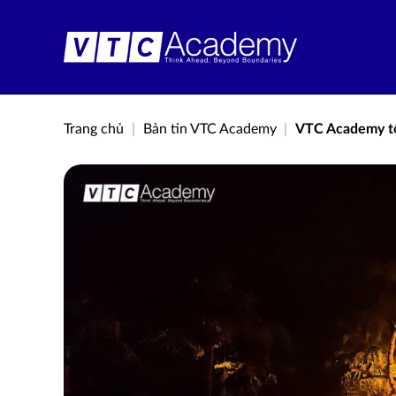
Bỏ
qua
nội
dung
Trang chủ
|
Bản tin VTC Academy
|
VTC Academy tổ 