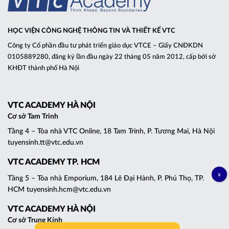
HỌC VIỆN CÔNG NGHỆ THÔNG TIN VÀ THIẾT KẾ VTC
Công ty Cổ phần đầu tư phát triển giáo dục VTCE – Giấy CNĐKDN
0105889280, đăng ký lần đầu ngày 22 tháng 05 năm 2012, cấp bởi sở
KHĐT thành phố Hà Nội
VTC ACADEMY HÀ NỘI
Cơ sở Tam Trinh
Tầng 4 – Tòa nhà VTC Online, 18 Tam Trinh, P. Tương Mai, Hà Nội
tuyensinh.tt@vtc.edu.vn
VTC ACADEMY TP. HCM
Tầng 5 – Tòa nhà Emporium, 184 Lê Đại Hành, P. Phú Thọ, TP.
HCM tuyensinh.hcm@vtc.edu.vn
VTC ACADEMY HÀ NỘI
Cơ sở Trung Kính