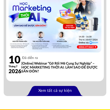
10
Đã diễn ra
[Online] Webinar “Gỡ Rối Mê Cung Sự Nghiệp” –
Tháng 7
HỌC MARKETING THỜI AI: LÀM SAO ĐỂ ĐƯỢC
2026
SĂN ĐÓN?
Xem tất cả sự kiện