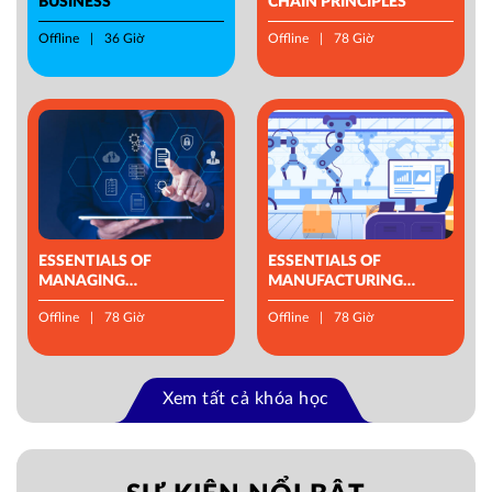
BUSINESS
CHAIN PRINCIPLES
Offline
36 Giờ
Offline
78 Giờ
ESSENTIALS OF
ESSENTIALS OF
MANAGING
MANUFACTURING
OPERATIONS
MANAGEMENT
Offline
78 Giờ
Offline
78 Giờ
Xem tất cả khóa học