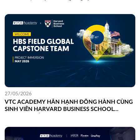
TRONG LẬP TRÌNH, THIẾT KẾ VÀ DIGITAL
MARKETING
27/05/2026
VTC ACADEMY HÂN HẠNH ĐỒNG HÀNH CÙNG
SINH VIÊN HARVARD BUSINESS SCHOOL
TRONG DỰ ÁN FIELD GLOBAL CAPSTONE TẠI
VIỆT NAM