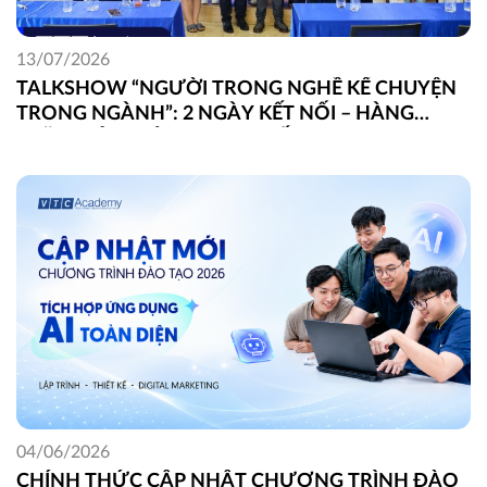
13/07/2026
TALKSHOW “NGƯỜI TRONG NGHỀ KỂ CHUYỆN
TRONG NGÀNH”: 2 NGÀY KẾT NỐI – HÀNG
TRĂM GÓC NHÌN THỰC CHIẾN
04/06/2026
CHÍNH THỨC CẬP NHẬT CHƯƠNG TRÌNH ĐÀO