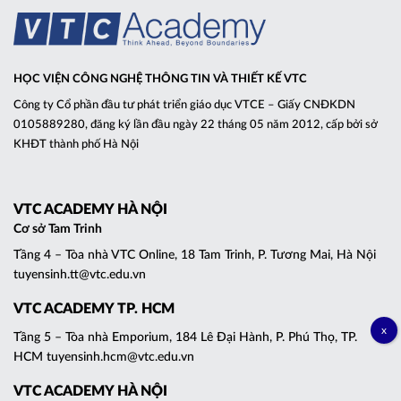
HỌC VIỆN CÔNG NGHỆ THÔNG TIN VÀ THIẾT KẾ VTC
Công ty Cổ phần đầu tư phát triển giáo dục VTCE – Giấy CNĐKDN
0105889280, đăng ký lần đầu ngày 22 tháng 05 năm 2012, cấp bởi sở
KHĐT thành phố Hà Nội
VTC ACADEMY HÀ NỘI
Cơ sở Tam Trinh
Tầng 4 – Tòa nhà VTC Online, 18 Tam Trinh, P. Tương Mai, Hà Nội
tuyensinh.tt@vtc.edu.vn
VTC ACADEMY TP. HCM
Tầng 5 – Tòa nhà Emporium, 184 Lê Đại Hành, P. Phú Thọ, TP.
HCM tuyensinh.hcm@vtc.edu.vn
VTC ACADEMY HÀ NỘI