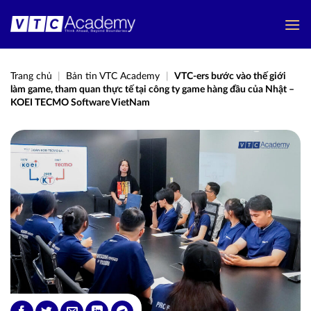
Bỏ
qua
nội
dung
Trang chủ
|
Bản tin VTC Academy
|
VTC-ers bước vào thế giới
làm game, tham quan thực tế tại công ty game hàng đầu của Nhật –
KOEI TECMO Software VietNam