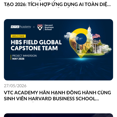
TẠO 2026: TÍCH HỢP ỨNG DỤNG AI TOÀN DIỆN
TRONG LẬP TRÌNH, THIẾT KẾ VÀ DIGITAL
MARKETING
27/05/2026
VTC ACADEMY HÂN HẠNH ĐỒNG HÀNH CÙNG
SINH VIÊN HARVARD BUSINESS SCHOOL
TRONG DỰ ÁN FIELD GLOBAL CAPSTONE TẠI
VIỆT NAM