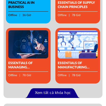
PRACTICAL AI IN
ESSENTIALS OF SUPPLY
BUSINESS
CHAIN PRINCIPLES
Offline
36 Giờ
Offline
78 Giờ
ESSENTIALS OF
ESSENTIALS OF
MANAGING
MANUFACTURING
OPERATIONS
MANAGEMENT
Offline
78 Giờ
Offline
78 Giờ
Xem tất cả khóa học