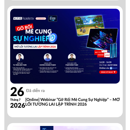
26
Đã diễn ra
[Online] Webinar “Gỡ Rối Mê Cung Sự Nghiệp” – MỞ
Tháng 7
2026
LỐI TƯƠNG LAI LẬP TRÌNH 2026