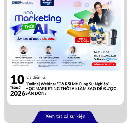
10
Đã diễn ra
[Online] Webinar “Gỡ Rối Mê Cung Sự Nghiệp” –
Tháng 7
HỌC MARKETING THỜI AI: LÀM SAO ĐỂ ĐƯỢC
2026
SĂN ĐÓN?
Xem tất cả sự kiện