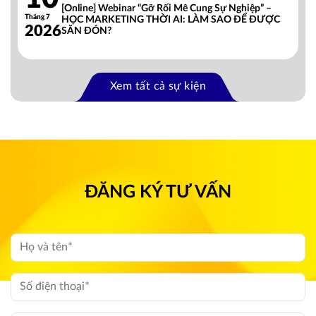
[Online] Webinar “Gỡ Rối Mê Cung Sự Nghiệp” –
Tháng 7
HỌC MARKETING THỜI AI: LÀM SAO ĐỂ ĐƯỢC
2026
SĂN ĐÓN?
Xem tất cả sự kiện
ĐĂNG KÝ TƯ VẤN