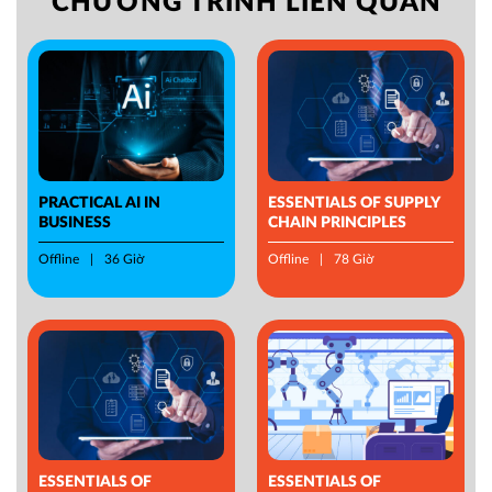
CHƯƠNG TRÌNH LIÊN QUAN
PRACTICAL AI IN
ESSENTIALS OF SUPPLY
BUSINESS
CHAIN PRINCIPLES
Offline
36 Giờ
Offline
78 Giờ
ESSENTIALS OF
ESSENTIALS OF