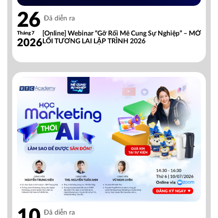
26
Đã diễn ra
[Online] Webinar “Gỡ Rối Mê Cung Sự Nghiệp” – MỞ
Tháng 7
2026
LỐI TƯƠNG LAI LẬP TRÌNH 2026
10
Đã diễn ra