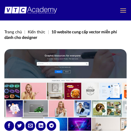
Bỏ
qua
nội
dung
Trang chủ
|
Kiến thức
|
10 website cung cấp vector miễn phí
dành cho designer