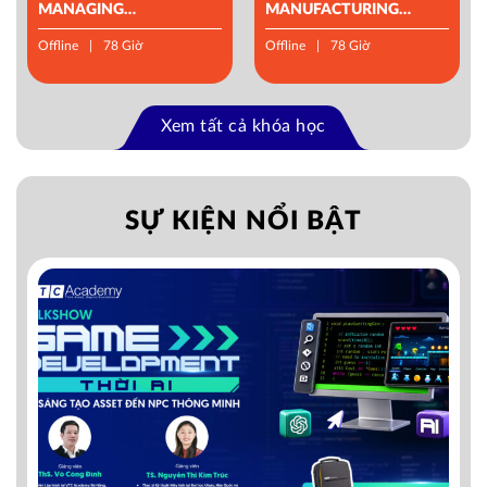
MANAGING
MANUFACTURING
OPERATIONS
MANAGEMENT
Offline
78 Giờ
Offline
78 Giờ
Xem tất cả khóa học
SỰ KIỆN NỔI BẬT