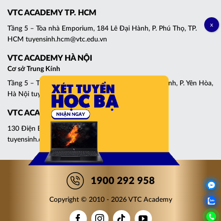
VTC ACADEMY TP. HCM
Tầng 5 – Tòa nhà Emporium, 184 Lê Đại Hành, P. Phú Thọ, TP.
HCM tuyensinh.hcm@vtc.edu.vn
VTC ACADEMY HÀ NỘI
Cơ sở Trung Kính
Tầng 5 – Tháp C, Tòa nhà Central Point, 219 Trung Kính, P. Yên Hòa,
Hà Nội tuyensinh.cg@vtc.edu.vn
VTC ACADEMY ĐÀ NẴNG
130 Điện Biên Phủ, P. Thanh Khê, Đà Nẵng
tuyensinh.dn@vtc.edu.vn
1900 292 958
Copyright © 2010 - 2026 VTC Academy