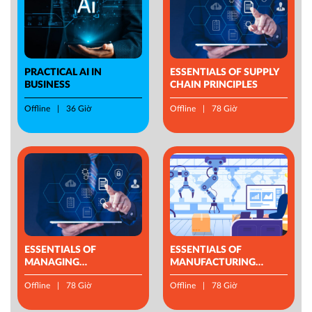
PRACTICAL AI IN
ESSENTIALS OF SUPPLY
BUSINESS
CHAIN PRINCIPLES
Offline
36 Giờ
Offline
78 Giờ
ESSENTIALS OF
ESSENTIALS OF
MANAGING
MANUFACTURING
OPERATIONS
MANAGEMENT
Offline
78 Giờ
Offline
78 Giờ