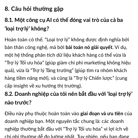
8. Câu hỏi thường gặp
8.1. Một công cụ AI có thể đóng vai trò của cả ba
‘loại trợ lý’ không?
Hoàn toàn có thể. “Loại trợ lý” không được định nghĩa bởi
bản thân công nghệ, mà bởi
bài toán nó giải quyết
. Ví dụ,
một hệ thống phân tích dữ liệu khách hàng có thể vừa là
“Trợ lý Tối ưu hóa” (giúp giảm chi phí marketing không hiệu
quả), vừa là “Trợ lý Tăng trưởng” (giúp tìm ra nhóm khách
hàng tiềm năng mới), và cũng là “Trợ lý Chiến lược” (cung
cấp insight về xu hướng thị trường).
8.2. Doanh nghiệp của tôi nên bắt đầu với ‘loại trợ lý’
nào trước?
Điều này phụ thuộc hoàn toàn vào
giai đoạn và ưu tiên
của
doanh nghiệp bạn. Một nguyên tắc chung là: các doanh
nghiệp thường bắt đầu với “Trợ lý Tối ưu hóa” vì lợi ích về
chi phí thường dễ đo lường nhất. Tuy nhiên, nếu bạn đang