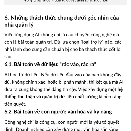
Trợ lý chiến lược – đưa ra quyết định sáng suốt hơn
6. Những thách thức chung dưới góc nhìn của
nhà quản lý
Việc ứng dụng AI không chỉ là câu chuyện công nghệ mà
còn là bài toán quản trị. Dù lựa chọn “loại trợ lý” nào, các
nhà lãnh đạo cũng cần chuẩn bị cho ba thách thức cốt lõi
sau.
6.1. Bài toán về dữ liệu: “rác vào, rác ra”
AI học từ dữ liệu. Nếu dữ liệu đầu vào của bạn không đầy
đủ, không chính xác, hoặc bị phân mảnh, thì kết quả mà AI
đưa ra cũng không thể đáng tin cậy. Việc xây dựng một
hệ
thống thu thập và quản trị dữ liệu chất lượng
là nền tảng
tiên quyết.
6.2. Bài toán về con người: văn hóa và kỹ năng
Công nghệ chỉ là công cụ, con người mới là yếu tố quyết
định. Doanh nghiệp cần xây dựng một văn hóa sẵn sàng