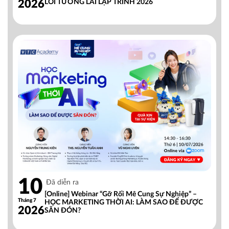
2026
LỐI TƯƠNG LAI LẬP TRÌNH 2026
10
Đã diễn ra
[Online] Webinar “Gỡ Rối Mê Cung Sự Nghiệp” –
Tháng 7
HỌC MARKETING THỜI AI: LÀM SAO ĐỂ ĐƯỢC
2026
SĂN ĐÓN?