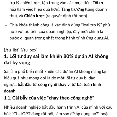
trợ lý chiến lược, tập trung vào các mục tiêu:
Tối ưu
hóa
(làm việc hiệu quả hơn),
Tăng trưởng
(tăng doanh
thu), và
Chiến lược
(ra quyết định tốt hơn).
Chìa khóa thành công là xác định đúng “loại trợ lý” phù
hợp với ưu tiên của doanh nghiệp, đây mới chính là
bước đi quan trọng nhất trong hành trình ứng dụng AI.
[/su_list] [/su_box]
1. Lối tư duy sai lầm khiến 80% dự án AI không
đạt kỳ vọng
Sai lầm phổ biến nhất khiến các dự án AI không mang lại
hiệu quả như mong đợi là do một lối tư duy bị đảo
ngược:
bắt đầu từ công nghệ thay vì từ bài toán kinh
doanh
.
1.1. Cái bẫy của việc “chạy theo công nghệ”
Nhiều doanh nghiệp bắt đầu hành trình AI của mình với câu
hỏi: “ChatGPT đang rất nổi, làm sao để áp dụng nó?” hoặc