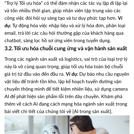
“Trợ lý Tối ưu hóa” có thể đảm nhận các tác vụ lặp đi lặp lại
và tốn nhiều thời gian, giúp nhân viên tập trung vào các
công việc đòi hỏi sự sáng tạo và tư duy phức tạp hơn.
Ví
dụ:
Tự động hóa việc nhập liệu và xử lý hóa đơn, phân loại
email, trả lời các câu hỏi thường gặp của khách hàng qua
chatbot, sàng lọc hồ sơ ứng viên trong tuyển dụng.
3.2. Tối ưu hóa chuỗi cung ứng và vận hành sản xuất
Trong các ngành sản xuất và logistics, vai trò của loại trợ lý
này là vô cùng quan trọng, giúp tối ưu hóa toàn bộ chuỗi
giá trị từ đầu vào đến đầu ra.
Ví dụ:
Dự báo nhu cầu nguyên
vật liệu để tránh tồn kho, lập kế hoạch tuyến đường vận
chuyển thông minh để tiết kiệm nhiên liệu, sử dụng camera
AI để phát hiện sản phẩm lỗi trên dây chuyền. Khám phá
thêm về cách AI đang cách mạng hóa ngành sản xuất trong
bài viết chi tiết của chúng tôi về [AI trong sản xuất].