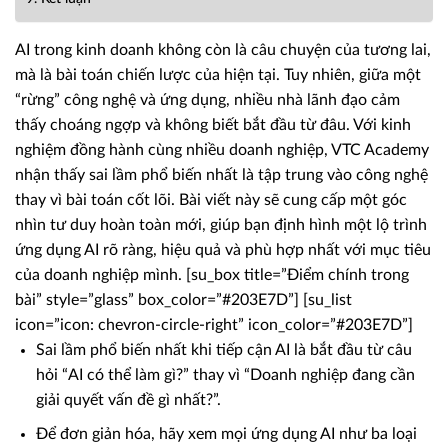
AI trong kinh doanh không còn là câu chuyện của tương lai,
mà là bài toán chiến lược của hiện tại. Tuy nhiên, giữa một
“rừng” công nghệ và ứng dụng, nhiều nhà lãnh đạo cảm
thấy choáng ngợp và không biết bắt đầu từ đâu. Với kinh
nghiệm đồng hành cùng nhiều doanh nghiệp, VTC Academy
nhận thấy sai lầm phổ biến nhất là tập trung vào công nghệ
thay vì bài toán cốt lõi. Bài viết này sẽ cung cấp một góc
nhìn tư duy hoàn toàn mới, giúp bạn định hình một lộ trình
ứng dụng AI rõ ràng, hiệu quả và phù hợp nhất với mục tiêu
của doanh nghiệp mình. [su_box title=”Điểm chính trong
bài” style=”glass” box_color=”#203E7D”] [su_list
icon=”icon: chevron-circle-right” icon_color=”#203E7D”]
Sai lầm phổ biến nhất khi tiếp cận AI là bắt đầu từ câu
hỏi “AI có thể làm gì?” thay vì “Doanh nghiệp đang cần
giải quyết vấn đề gì nhất?”.
Để đơn giản hóa, hãy xem mọi ứng dụng AI như ba loại