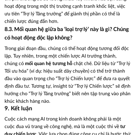
hoạt động trong một thị trường cạnh tranh khốc liệt, việc
ưu tiên “Trợ lý Tăng trưởng” để giành thị phần có thể là
chiến lược đúng đắn hơn.
8.3. Mối quan hệ giữa ba ‘loại trợ lý’ này là gì? Chúng
có hoạt động độc lập không?
Trong giai đoạn đầu, chúng có thể hoạt động tương đối độc
lập. Tuy nhiên, trong một chiến lược AI trưởng thành,
chúng có
mối quan hệ tương hỗ
chặt chẽ. Dữ liệu từ “Trợ lý
Tối ưu hóa” (ví dụ: hiệu suất dây chuyền) có thể trở thành
đầu vào quan trọng cho “Trợ lý Chiến lược” để đưa ra quyết
định đầu tư. Tương tự, insight từ “Trợ lý Chiến lược” sẽ định
hướng cho “Trợ lý Tăng trưởng” biết nên tập trung vào phân
khúc khách hàng nào.
9. Kết luận
Cuộc cách mạng AI trong kinh doanh không phải là một
cuộc đua vũ trang về công nghệ, mà là một cuộc thi về
tư
duy chiến lược
. Việc lựa chọn đúng công cụ chỉ là bước thứ