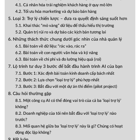
4.1. Cá nhân hóa trải nghiệm khách hàng ở quy mô lớn
4.2. Tối ưu hóa marketing và dự báo bán hàng
5. Loại 3: Trợ lý chiến lược – đưa ra quyết định sáng suốt hơn
5.1. Khai thác “mỏ vàng” dữ liệu để thấu hiểu thị trường
5.2. Quản trị rủi ro và dự báo các kịch bản tương lai
6. Những thách thức chung dưới góc nhìn của nhà quản lý
6.1. Bài toán về dữ liệu: “rác vào, rác ra”
6.2. Bài toán về con người: văn hóa và kỹ năng
6.3. Bài toán về chi phí và đo lường hiệu quả (roi)
7. Lộ trình tư duy 3 bước để bắt đầu hành trình AI của bạn
7.1. Bước 1: Xác định bài toán kinh doanh cấp bách nhất
7.2. Bước 2: Lựa chọn “loại trợ lý” phù hợp nhất
7.3. Bước 3: Bắt đầu với một dự án thí điểm (pilot project)
8. Câu hỏi thường gặp
8.1. Một công cụ AI có thể đóng vai trò của cả ba ‘loại trợ lý’
không?
8.2. Doanh nghiệp của tôi nên bắt đầu với ‘loại trợ lý’ nào
trước?
8.3. Mối quan hệ giữa ba ‘loại trợ lý’ này là gì? Chúng có hoạt
động độc lập không?
9. Kết luận