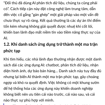
“Đối thủ đã dùng AI phân tích dữ liệu, chúng ta cũng phải
có”. Cách tiếp cận này đặt công nghệ làm trung tâm, dẫn
đến việc cố gắng “gán ghép” một giải pháp vào một vấn đề
chưa thực sự rõ ràng. Kết quả thường là các dự án thí điểm
tốn kém nhưng không giải quyết được nhuệ khí cốt lõi,
khiến ban lãnh đạo mất niềm tin vào tiềm năng thực sự của
AI.
1.2. Khi danh sách ứng dụng trở thành một ma trận
phức tạp
Khi tìm hiểu, các nhà lãnh đạo thường nhận được một danh
sách dài các ứng dụng AI: chatbot, phân tích dữ liệu, nhận
diện hình ảnh, dự báo bán hàng… Danh sách này tuy đầy đủ
nhưng lại biến AI thành một ma trận phức tạp, gây choáng
ngợp và khó ra quyết định. Việc không có một khung sườn
để hệ thống hóa các ứng dụng này khiến doanh nghiệp
không biết nên ưu tiên cái nào trước, cái nào sau, và cái
nào thực sự phù hợp với mình.