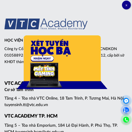
HỌC VIỆN CÔNG NGHỆ THÔNG TIN VÀ THIẾT KẾ VTC
Công ty Cổ phần đầu tư phát triển giáo dục VTCE – Giấy CNĐKDN
0105889280, đăng ký lần đầu ngày 22 tháng 05 năm 2012, cấp bởi sở
KHĐT thành phố Hà Nội
VTC ACADEMY HÀ NỘI
Cơ sở Tam Trinh
Tầng 4 – Tòa nhà VTC Online, 18 Tam Trinh, P. Tương Mai, Hà Nội
tuyensinh.tt@vtc.edu.vn
VTC ACADEMY TP. HCM
Tầng 5 – Tòa nhà Emporium, 184 Lê Đại Hành, P. Phú Thọ, TP.