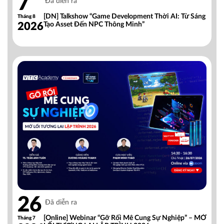
7
Đã diễn ra
[DN] Talkshow “Game Development Thời AI: Từ Sáng
Tháng 8
2026
Tạo Asset Đến NPC Thông Minh”
26
Đã diễn ra
[Online] Webinar “Gỡ Rối Mê Cung Sự Nghiệp” – MỞ
Tháng 7