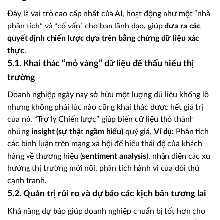
Đây là vai trò cao cấp nhất của AI, hoạt động như một “nhà
phân tích” và “cố vấn” cho ban lãnh đạo, giúp
đưa ra các
quyết định chiến lược dựa trên bằng chứng dữ liệu xác
thực
.
5.1. Khai thác “mỏ vàng” dữ liệu để thấu hiểu thị
trường
Doanh nghiệp ngày nay sở hữu một lượng dữ liệu khổng lồ
nhưng không phải lúc nào cũng khai thác được hết giá trị
của nó. “Trợ lý Chiến lược” giúp biến dữ liệu thô thành
những
insight (sự thật ngầm hiểu)
quý giá.
Ví dụ:
Phân tích
các bình luận trên mạng xã hội để hiểu thái độ của khách
hàng về thương hiệu (
sentiment analysis
), nhận diện các xu
hướng thị trường mới nổi, phân tích hành vi của đối thủ
cạnh tranh.
5.2. Quản trị rủi ro và dự báo các kịch bản tương lai
Khả năng dự báo giúp doanh nghiệp chuẩn bị tốt hơn cho