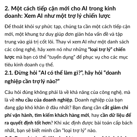
2. Một cách tiếp cận mới cho AI trong kinh
doanh: Xem AI như một trợ lý chiến lược
Để thoát khỏi sự phức tạp, chúng ta cần một cách tiếp cận
mới, một khung tư duy giúp đơn giản hóa vấn đề và tập
trung vào giá trị cốt lõi. Thay vì xem AI như một danh sách
các công nghệ, hãy xem nó như những
“loại trợ lý” chiến
lược
mà bạn có thể “tuyển dụng” để phục vụ cho các mục
tiêu kinh doanh cụ thể.
2.1. Đừng hỏi “AI có thể làm gì?”, hãy hỏi “doanh
nghiệp cần trợ lý nào?”
Câu hỏi đúng không phải là về khả năng của công nghệ, mà
là về
nhu cầu của doanh nghiệp
. Doanh nghiệp của bạn
đang gặp khó khăn ở đâu nhất? Bạn đang cần
cắt giảm chi
phí vận hành, tìm kiếm khách hàng mới
, hay
cần dữ liệu để
ra quyết định tốt hơn
? Khi xác định được bài toán cấp bách
nhất, bạn sẽ biết mình cần “loại trợ lý” nào.