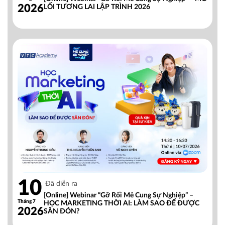
2026
LỐI TƯƠNG LAI LẬP TRÌNH 2026
10
Đã diễn ra
[Online] Webinar “Gỡ Rối Mê Cung Sự Nghiệp” –
Tháng 7
HỌC MARKETING THỜI AI: LÀM SAO ĐỂ ĐƯỢC
2026
SĂN ĐÓN?