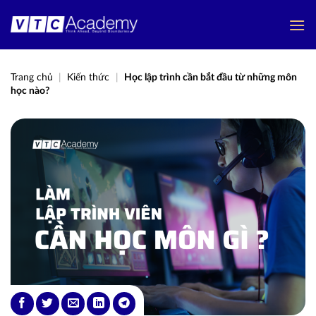
Bỏ
qua
nội
dung
Trang chủ
|
Kiến thức
|
Học lập trình cần bắt đầu từ những môn
học nào?