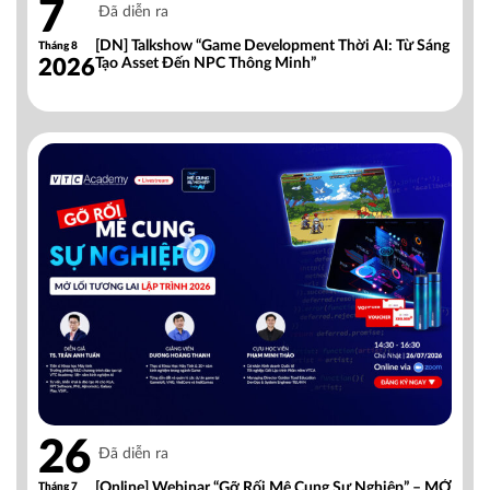
7
Đã diễn ra
[DN] Talkshow “Game Development Thời AI: Từ Sáng
Tháng 8
2026
Tạo Asset Đến NPC Thông Minh”
26
Đã diễn ra
[Online] Webinar “Gỡ Rối Mê Cung Sự Nghiệp” – MỞ
Tháng 7