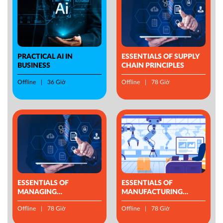
PRACTICAL AI IN
ESSENTIALS OF SUPPLY
BUSINESS
CHAIN PRINCIPLES
Offline
36 Giờ
Offline
78 Giờ
ESSENTIALS OF
ESSENTIALS OF
MANAGING
MANUFACTURING
OPERATIONS
MANAGEMENT
Offline
78 Giờ
Offline
78 Giờ