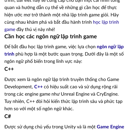
trình, bài viết này sẽ cung cấp cho bạn một cái nhìn tổng
quan và hướng dẫn cụ thể về những gì cần học để thực
hiện ước mơ trở thành một nhà lập trình game giỏi. Hãy
cùng nhau khám phá và bắt đầu hành trình
học lập trình
game
đầy thú vị này nhé!
Cần học các ngôn ngữ lập trình game
Để bắt đầu học lập trình game, việc lựa chọn
ngôn ngữ lập
trình
phù hợp là một bước quan trọng. Dưới đây là một số
ngôn ngữ phổ biến trong lĩnh vực này:
C++
Được xem là ngôn ngữ lập trình truyền thống cho Game
Development,
C++
có hiệu suất cao và sử dụng rộng rãi
trong các engine game như Unreal Engine và CryEngine.
Tuy nhiên, C++ đòi hỏi kiến thức lập trình sâu và phức tạp
hơn so với một số ngôn ngữ khác.
C#
Được sử dụng chủ yếu trong Unity và là một
Game Engine