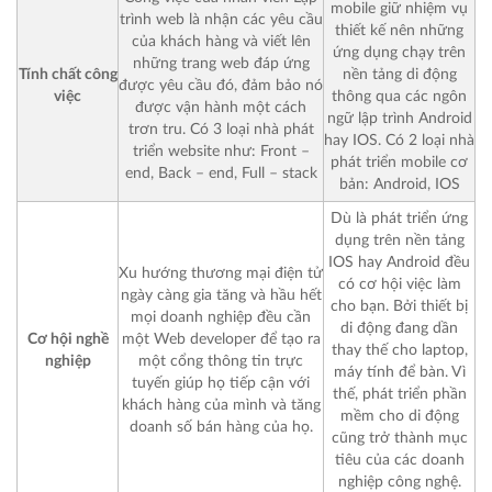
mobile giữ nhiệm vụ
trình web là nhận các yêu cầu
thiết kế nên những
của khách hàng và viết lên
ứng dụng chạy trên
những trang web đáp ứng
Tính chất công
nền tảng di động
được yêu cầu đó, đảm bảo nó
việc
thông qua các ngôn
được vận hành một cách
ngữ lập trình Android
trơn tru. Có 3 loại nhà phát
hay IOS. Có 2 loại nhà
triển website như: Front –
phát triển mobile cơ
end, Back – end, Full – stack
bản: Android, IOS
Dù là phát triển ứng
dụng trên nền tảng
IOS hay Android đều
Xu hướng thương mại điện tử
có cơ hội việc làm
ngày càng gia tăng và hầu hết
cho bạn. Bởi thiết bị
mọi doanh nghiệp đều cần
di động đang dần
Cơ hội nghề
một Web developer để tạo ra
thay thế cho laptop,
nghiệp
một cổng thông tin trực
máy tính để bàn. Vì
tuyến giúp họ tiếp cận với
thế, phát triển phần
khách hàng của mình và tăng
mềm cho di động
doanh số bán hàng của họ.
cũng trở thành mục
tiêu của các doanh
nghiệp công nghệ.