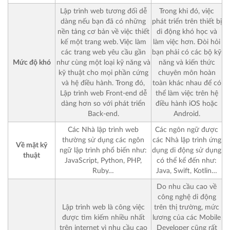
Lập trình web tương đối dễ
Trong khi đó, việc
dàng nếu bạn đã có những
phát triển trên thiết bị
nền tảng cơ bản về việc thiết
di động khó học và
kế một trang web. Việc làm
làm việc hơn. Đòi hỏi
các trang web yêu cầu gần
bạn phải có các bộ kỹ
Mức độ khó
như cùng một loại kỹ năng và
năng và kiến ​​thức
kỹ thuật cho mọi phần cứng
chuyên môn hoàn
và hệ điều hành. Trong đó,
toàn khác nhau để có
Lập trình web Front-end dễ
thể làm việc trên hệ
dàng hơn so với phát triển
điều hành iOS hoặc
Back-end.
Android.
Các Nhà lập trình web
Các ngôn ngữ được
thường sử dụng các ngôn
các Nhà lập trình ứng
Về mặt kỹ
ngữ lập trình phổ biến như:
dụng di động sử dụng
thuật
JavaScript, Python, PHP,
có thể kể đến như:
Ruby…
Java, Swift, Kotlin…
Do nhu cầu cao về
công nghệ di động
Lập trình web là công việc
trên thị trường, mức
được tìm kiếm nhiều nhất
lương của các Mobile
trên internet vì nhu cầu cao
Developer cũng rất