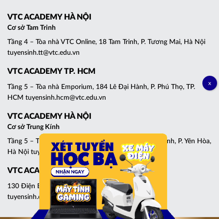
VTC ACADEMY HÀ NỘI
Cơ sở Tam Trinh
Tầng 4 – Tòa nhà VTC Online, 18 Tam Trinh, P. Tương Mai, Hà Nội
tuyensinh.tt@vtc.edu.vn
VTC ACADEMY TP. HCM
Tầng 5 – Tòa nhà Emporium, 184 Lê Đại Hành, P. Phú Thọ, TP.
HCM tuyensinh.hcm@vtc.edu.vn
VTC ACADEMY HÀ NỘI
Cơ sở Trung Kính
Tầng 5 – Tháp C, Tòa nhà Central Point, 219 Trung Kính, P. Yên Hòa,
Hà Nội tuyensinh.cg@vtc.edu.vn
VTC ACADEMY ĐÀ NẴNG
130 Điện Biên Phủ, P. Thanh Khê, Đà Nẵng
tuyensinh.dn@vtc.edu.vn