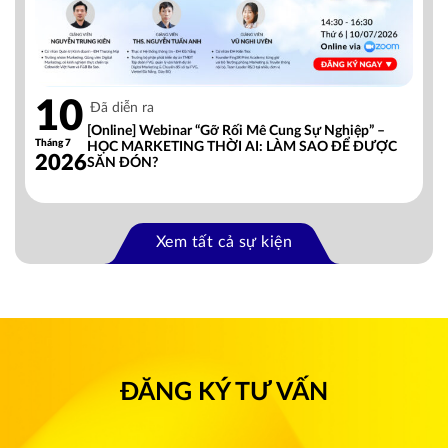
10
Đã diễn ra
[Online] Webinar “Gỡ Rối Mê Cung Sự Nghiệp” –
Tháng 7
HỌC MARKETING THỜI AI: LÀM SAO ĐỂ ĐƯỢC
2026
SĂN ĐÓN?
Xem tất cả sự kiện
ĐĂNG KÝ TƯ VẤN