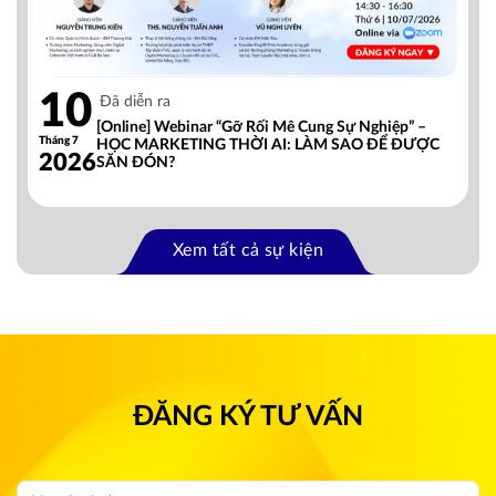
10
Đã diễn ra
[Online] Webinar “Gỡ Rối Mê Cung Sự Nghiệp” –
Tháng 7
HỌC MARKETING THỜI AI: LÀM SAO ĐỂ ĐƯỢC
2026
SĂN ĐÓN?
Xem tất cả sự kiện
ĐĂNG KÝ TƯ VẤN