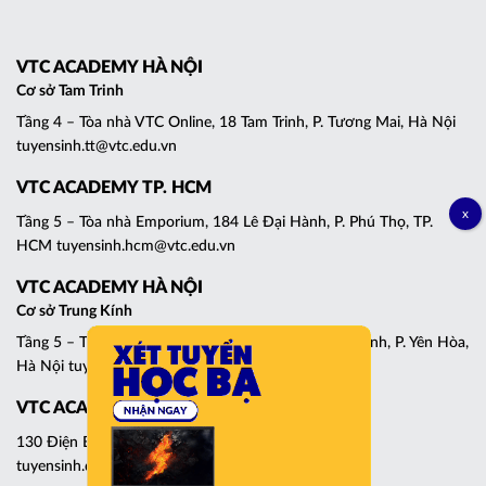
VTC ACADEMY HÀ NỘI
Cơ sở Tam Trinh
Tầng 4 – Tòa nhà VTC Online, 18 Tam Trinh, P. Tương Mai, Hà Nội
tuyensinh.tt@vtc.edu.vn
VTC ACADEMY TP. HCM
Tầng 5 – Tòa nhà Emporium, 184 Lê Đại Hành, P. Phú Thọ, TP.
HCM tuyensinh.hcm@vtc.edu.vn
VTC ACADEMY HÀ NỘI
Cơ sở Trung Kính
Tầng 5 – Tháp C, Tòa nhà Central Point, 219 Trung Kính, P. Yên Hòa,
Hà Nội tuyensinh.cg@vtc.edu.vn
VTC ACADEMY ĐÀ NẴNG
130 Điện Biên Phủ, P. Thanh Khê, Đà Nẵng
tuyensinh.dn@vtc.edu.vn