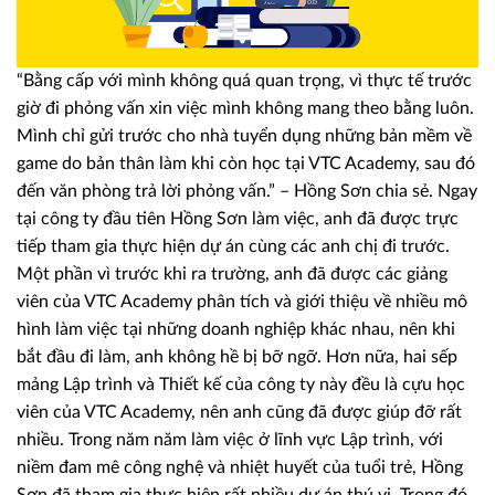
“Bằng cấp với mình không quá quan trọng, vì thực tế trước
giờ đi phỏng vấn xin việc mình không mang theo bằng luôn.
Mình chỉ gửi trước cho nhà tuyển dụng những bản mềm về
game do bản thân làm khi còn học tại VTC Academy, sau đó
đến văn phòng trả lời phỏng vấn.” – Hồng Sơn chia sẻ. Ngay
tại công ty đầu tiên Hồng Sơn làm việc, anh đã được trực
tiếp tham gia thực hiện dự án cùng các anh chị đi trước.
Một phần vì trước khi ra trường, anh đã được các giảng
viên của VTC Academy phân tích và giới thiệu về nhiều mô
hình làm việc tại những doanh nghiệp khác nhau, nên khi
bắt đầu đi làm, anh không hề bị bỡ ngỡ. Hơn nữa, hai sếp
mảng Lập trình và Thiết kế của công ty này đều là cựu học
viên của VTC Academy, nên anh cũng đã được giúp đỡ rất
nhiều. Trong năm năm làm việc ở lĩnh vực Lập trình, với
niềm đam mê công nghệ và nhiệt huyết của tuổi trẻ, Hồng
Sơn đã tham gia thực hiện rất nhiều dự án thú vị. Trong đó,