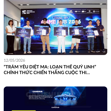
12/05/2026
“TRẢM YÊU DIỆT MA: LOẠN THẾ QUỶ LINH”
CHÍNH THỨC CHIẾN THẮNG CUỘC THI
GAMEHUB 2026