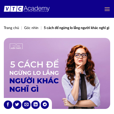
Bỏ
qua
nội
dung
Trang chủ
|
Góc nhìn
|
5 cách để ngừng lo lắng người khác nghĩ gì