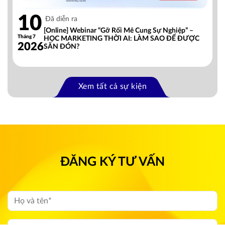
10
Đã diễn ra
[Online] Webinar “Gỡ Rối Mê Cung Sự Nghiệp” –
Tháng 7
HỌC MARKETING THỜI AI: LÀM SAO ĐỂ ĐƯỢC
2026
SĂN ĐÓN?
Xem tất cả sự kiện
ĐĂNG KÝ TƯ VẤN