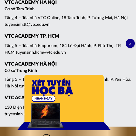
VTC ACADEMY HÀ NỘI
Cơ sở Tam Trinh
Tầng 4 – Tòa nhà VTC Online, 18 Tam Trinh, P. Tương Mai, Hà Nội
tuyensinh.tt@vtc.edu.vn
VTC ACADEMY TP. HCM
Tầng 5 – Tòa nhà Emporium, 184 Lê Đại Hành, P. Phú Thọ, TP.
HCM tuyensinh.hcm@vtc.edu.vn
VTC ACADEMY HÀ NỘI
Cơ sở Trung Kính
Tầng 5 – Tháp C, Tòa nhà Central Point, 219 Trung Kính, P. Yên Hòa,
Hà Nội tuyensinh.cg@vtc.edu.vn
VTC ACADEMY ĐÀ NẴNG
130 Điện Biên Phủ, P. Thanh Khê, Đà Nẵng
tuyensinh.dn@vtc.edu.vn