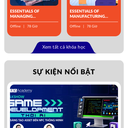
ESSENTIALS OF
ESSENTIALS OF
MANAGING
MANUFACTURING
OPERATIONS
MANAGEMENT
Offline
78 Giờ
Offline
78 Giờ
Xem tất cả khóa học
SỰ KIỆN NỔI BẬT