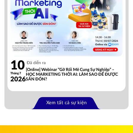
10
Đã diễn ra
[Online] Webinar “Gỡ Rối Mê Cung Sự Nghiệp” –
Tháng 7
HỌC MARKETING THỜI AI: LÀM SAO ĐỂ ĐƯỢC
2026
SĂN ĐÓN?
Xem tất cả sự kiện