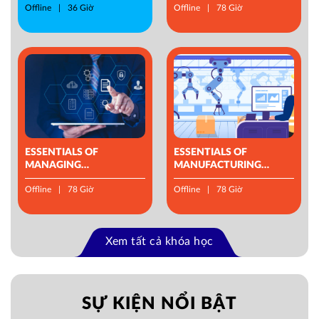
Offline
36 Giờ
Offline
78 Giờ
ESSENTIALS OF
ESSENTIALS OF
MANAGING
MANUFACTURING
OPERATIONS
MANAGEMENT
Offline
78 Giờ
Offline
78 Giờ
Xem tất cả khóa học
SỰ KIỆN NỔI BẬT