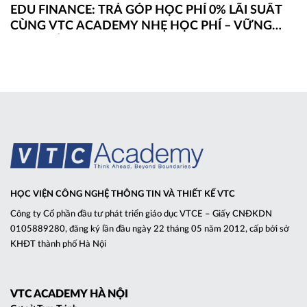
EDU FINANCE: TRẢ GÓP HỌC PHÍ 0% LÃI SUẤT
CÙNG VTC ACADEMY NHẸ HỌC PHÍ – VỮNG
ĐAM MÊ
HỌC VIỆN CÔNG NGHỆ THÔNG TIN VÀ THIẾT KẾ VTC
Công ty Cổ phần đầu tư phát triển giáo dục VTCE – Giấy CNĐKDN
0105889280, đăng ký lần đầu ngày 22 tháng 05 năm 2012, cấp bởi sở
KHĐT thành phố Hà Nội
VTC ACADEMY HÀ NỘI