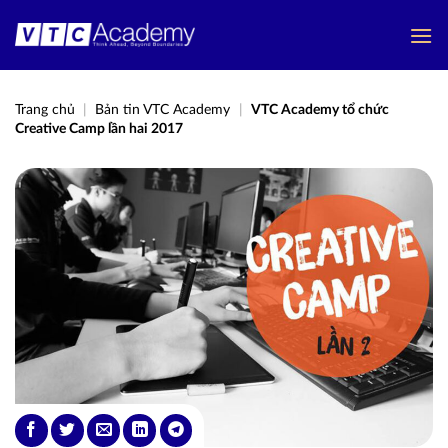
Bỏ
qua
nội
dung
Trang chủ
|
Bản tin VTC Academy
|
VTC Academy tổ chức
Creative Camp lần hai 2017