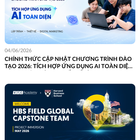
04/06/2026
CHÍNH THỨC CẬP NHẬT CHƯƠNG TRÌNH ĐÀO
TẠO 2026: TÍCH HỢP ỨNG DỤNG AI TOÀN DIỆN
TRONG LẬP TRÌNH, THIẾT KẾ VÀ DIGITAL
MARKETING