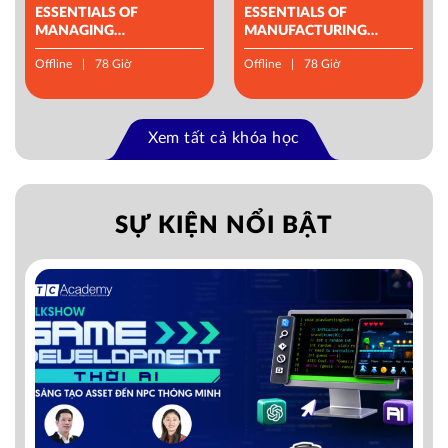
ESSENTIALS OF
ESSENTIALS OF
MANAGING
MANUFACTURING
OPERATIONS
MANAGEMENT
Offline
78 Giờ
Offline
78 Giờ
Xem tất cả khóa học
SỰ KIỆN NỔI BẬT