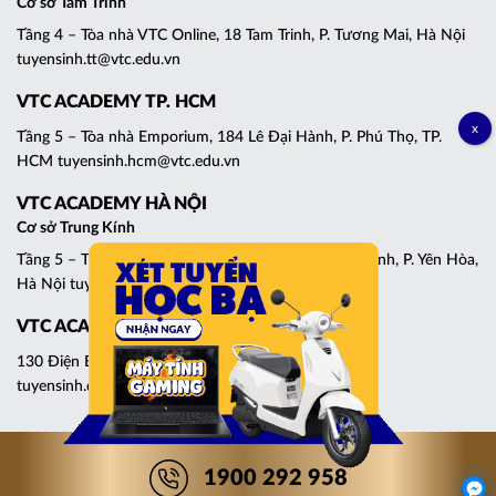
Cơ sở Tam Trinh
Tầng 4 – Tòa nhà VTC Online, 18 Tam Trinh, P. Tương Mai, Hà Nội
tuyensinh.tt@vtc.edu.vn
VTC ACADEMY TP. HCM
Tầng 5 – Tòa nhà Emporium, 184 Lê Đại Hành, P. Phú Thọ, TP.
HCM tuyensinh.hcm@vtc.edu.vn
VTC ACADEMY HÀ NỘI
Cơ sở Trung Kính
Tầng 5 – Tháp C, Tòa nhà Central Point, 219 Trung Kính, P. Yên Hòa,
Hà Nội tuyensinh.cg@vtc.edu.vn
VTC ACADEMY ĐÀ NẴNG
130 Điện Biên Phủ, P. Thanh Khê, Đà Nẵng
tuyensinh.dn@vtc.edu.vn
1900 292 958