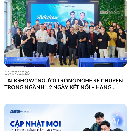
13/07/2026
TALKSHOW “NGƯỜI TRONG NGHỀ KỂ CHUYỆN
TRONG NGÀNH”: 2 NGÀY KẾT NỐI – HÀNG
TRĂM GÓC NHÌN THỰC CHIẾN