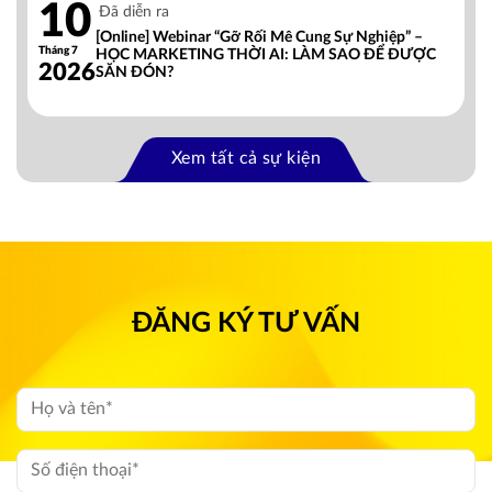
10
Đã diễn ra
[Online] Webinar “Gỡ Rối Mê Cung Sự Nghiệp” –
Tháng 7
HỌC MARKETING THỜI AI: LÀM SAO ĐỂ ĐƯỢC
2026
SĂN ĐÓN?
Xem tất cả sự kiện
ĐĂNG KÝ TƯ VẤN