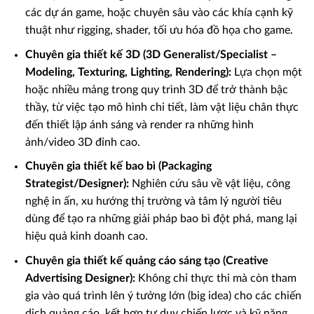
các dự án game, hoặc chuyên sâu vào các khía cạnh kỹ
thuật như rigging, shader, tối ưu hóa đồ họa cho game.
Chuyên gia thiết kế 3D (3D Generalist/Specialist –
Modeling, Texturing, Lighting, Rendering):
Lựa chọn một
hoặc nhiều mảng trong quy trình 3D để trở thành bậc
thầy, từ việc tạo mô hình chi tiết, làm vật liệu chân thực
đến thiết lập ánh sáng và render ra những hình
ảnh/video 3D đỉnh cao.
Chuyên gia thiết kế bao bì (Packaging
Strategist/Designer):
Nghiên cứu sâu về vật liệu, công
nghệ in ấn, xu hướng thị trường và tâm lý người tiêu
dùng để tạo ra những giải pháp bao bì đột phá, mang lại
hiệu quả kinh doanh cao.
Chuyên gia thiết kế quảng cáo sáng tạo (Creative
Advertising Designer):
Không chỉ thực thi mà còn tham
gia vào quá trình lên ý tưởng lớn (big idea) cho các chiến
dịch quảng cáo, kết hợp tư duy chiến lược và kỹ năng