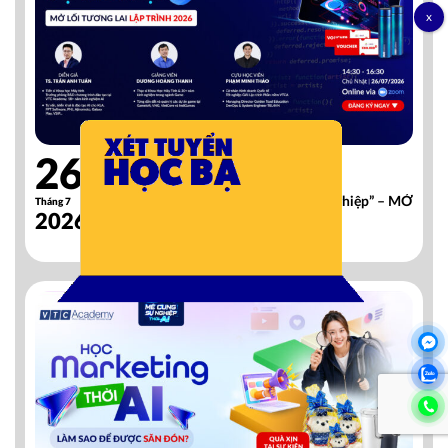
26
Đã diễn ra
[Online] Webinar “Gỡ Rối Mê Cung Sự Nghiệp” – MỞ
Tháng 7
2026
LỐI TƯƠNG LAI LẬP TRÌNH 2026