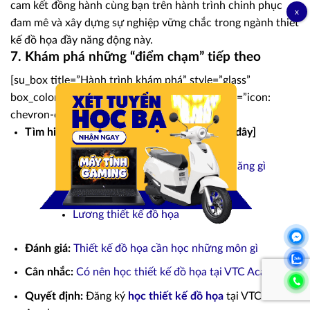
cam kết đồng hành cùng bạn trên hành trình chinh phục
đam mê và xây dựng sự nghiệp vững chắc trong ngành thiết
kế đồ họa đầy năng động này.
7. Khám phá những “điểm chạm” tiếp theo
[su_box title=”Hành trình khám phá” style=”glass”
box_color=”#203E7D” radius=”5″] [su_list icon=”icon:
chevron-circle-right” icon_color=”#203E7D”]
Tìm hiểu:
Thiết kế đồ họa là gì
[Bạn đang ở đây]
Ngành thiết kế đồ họa cần có kỹ năng gì
Học thiết kế đồ họa ra làm gì
Lương thiết kế đồ họa
Đánh giá:
Thiết kế đồ họa cần học những môn gì
Cân nhắc:
Có nên học thiết kế đồ họa tại VTC Academy
Quyết định:
Đăng ký
học thiết kế đồ họa
tại VTC