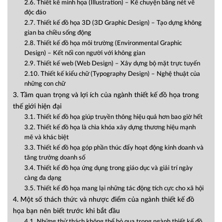
2.6. Thiết kế minh họa (Illustration) – Kể chuyện bằng nét vẽ
độc đáo
2.7. Thiết kế đồ họa 3D (3D Graphic Design) – Tạo dựng không
gian ba chiều sống động
2.8. Thiết kế đồ họa môi trường (Environmental Graphic
Design) – Kết nối con người với không gian
2.9. Thiết kế web (Web Design) – Xây dựng bộ mặt trực tuyến
2.10. Thiết kế kiểu chữ (Typography Design) – Nghệ thuật của
những con chữ
3. Tầm quan trọng và lợi ích của ngành thiết kế đồ họa trong
thế giới hiện đại
3.1. Thiết kế đồ họa giúp truyền thông hiệu quả hơn bao giờ hết
3.2. Thiết kế đồ họa là chìa khóa xây dựng thương hiệu mạnh
mẽ và khác biệt
3.3. Thiết kế đồ họa góp phần thúc đẩy hoạt động kinh doanh và
tăng trưởng doanh số
3.4. Thiết kế đồ họa ứng dụng trong giáo dục và giải trí ngày
càng đa dạng
3.5. Thiết kế đồ họa mang lại những tác động tích cực cho xã hội
4. Một số thách thức và nhược điểm của ngành thiết kế đồ
họa bạn nên biết trước khi bắt đầu
4.1. Những thử thách không thể bỏ qua trong ngành thiết kế đồ