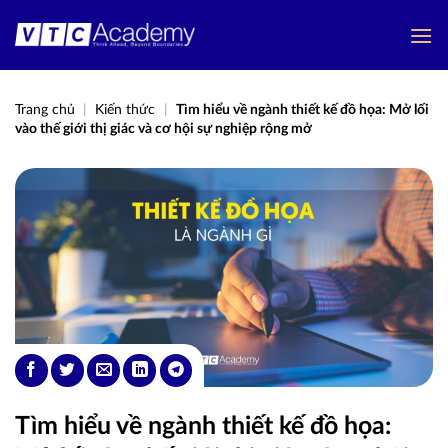
Bỏ
qua
nội
dung
Trang chủ
|
Kiến thức
|
Tìm hiểu về ngành thiết kế đồ họa: Mở lối
vào thế giới thị giác và cơ hội sự nghiệp rộng mở
Tìm hiểu về ngành thiết kế đồ họa: