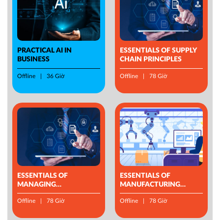
PRACTICAL AI IN
ESSENTIALS OF SUPPLY
BUSINESS
CHAIN PRINCIPLES
Offline
36 Giờ
Offline
78 Giờ
ESSENTIALS OF
ESSENTIALS OF
MANAGING
MANUFACTURING
OPERATIONS
MANAGEMENT
Offline
78 Giờ
Offline
78 Giờ