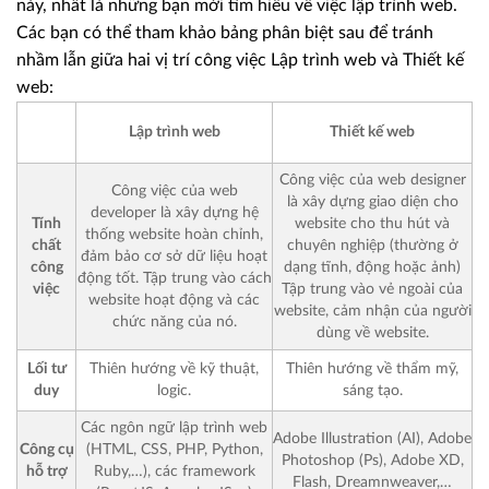
này, nhất là những bạn mới tìm hiểu về việc lập trình web.
Các bạn có thể tham khảo bảng phân biệt sau để tránh
nhầm lẫn giữa hai vị trí công việc Lập trình web và Thiết kế
web:
Lập trình web
Thiết kế web
Công việc của web designer
Công việc của web
là xây dựng giao diện cho
developer là xây dựng hệ
Tính
website cho thu hút và
thống website hoàn chỉnh,
chất
chuyên nghiệp (thường ở
đảm bảo cơ sở dữ liệu hoạt
công
dạng tĩnh, động hoặc ảnh)
động tốt. Tập trung vào cách
việc
Tập trung vào vẻ ngoài của
website hoạt động và các
website, cảm nhận của người
chức năng của nó.
dùng về website.
Lối tư
Thiên hướng về kỹ thuật,
Thiên hướng về thẩm mỹ,
duy
logic.
sáng tạo.
Các ngôn ngữ lập trình web
Adobe Illustration (AI), Adobe
Công cụ
(HTML, CSS, PHP, Python,
Photoshop (Ps), Adobe XD,
hỗ trợ
Ruby,…), các framework
Flash, Dreamnweaver,…