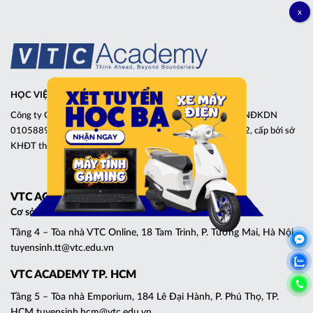
HỌC VIỆN CÔNG NGHỆ THÔNG TIN VÀ THIẾT KẾ VTC
Công ty Cổ phần đầu tư phát triển giáo dục VTCE – Giấy CNĐKDN
0105889280, đăng ký lần đầu ngày 22 tháng 05 năm 2012, cấp bởi sở
KHĐT thành phố Hà Nội
VTC ACADEMY HÀ NỘI
Cơ sở Tam Trinh
Tầng 4 – Tòa nhà VTC Online, 18 Tam Trinh, P. Tương Mai, Hà Nội
tuyensinh.tt@vtc.edu.vn
VTC ACADEMY TP. HCM
Tầng 5 – Tòa nhà Emporium, 184 Lê Đại Hành, P. Phú Thọ, TP.
HCM tuyensinh.hcm@vtc.edu.vn