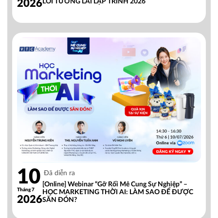
2026
LỐI TƯƠNG LAI LẬP TRÌNH 2026
10
Đã diễn ra
[Online] Webinar “Gỡ Rối Mê Cung Sự Nghiệp” –
Tháng 7
HỌC MARKETING THỜI AI: LÀM SAO ĐỂ ĐƯỢC
2026
SĂN ĐÓN?