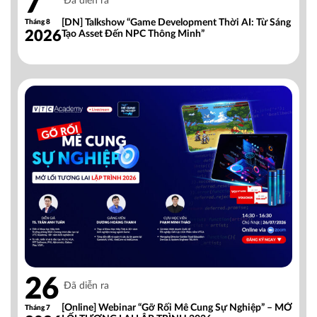
7
Đã diễn ra
[DN] Talkshow “Game Development Thời AI: Từ Sáng
Tháng 8
2026
Tạo Asset Đến NPC Thông Minh”
26
Đã diễn ra
[Online] Webinar “Gỡ Rối Mê Cung Sự Nghiệp” – MỞ
Tháng 7