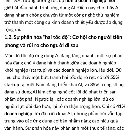
lên 18%, tương đương tốc độ
hơn 5 doanh nghiệp mỗi
giờ
bắt đầu hành trình ứng dụng AI. Điều này cho thấy AI
đang nhanh chóng chuyển từ một công nghệ thử nghiệm
trở thành một công cụ kinh doanh thiết yếu được áp dụng
rộng rãi.
1.2. Sự phân hóa “hai tốc độ”: Cơ hội cho người tiên
phong và rủi ro cho người đi sau
Mặc dù tốc độ ứng dụng AI đang tăng nhanh, một sự phân
hóa đáng chú ý đang hình thành giữa các doanh nghiệp
khởi nghiệp (startup) và các doanh nghiệp lớn, lâu đời. Dữ
liệu cho thấy một bức tranh hai tốc độ rõ rệt: có tới
55%
startup
tại Việt Nam đang triển khai AI, và
35%
trong số họ
đang sử dụng AI làm công nghệ cốt lõi để phát triển sản
phẩm đột phá. Ngược lại, các doanh nghiệp lớn, dù có
nguồn lực dồi dào hơn, lại tỏ ra thận trọng hơn. Chỉ có
41%
doanh nghiệp lớn
đã triển khai AI, nhưng phần lớn vẫn tập
trung vào các ứng dụng cơ bản nhằm nâng cao hiệu quả
vận hành. Sự phân hóa này phản ánh một thực tế rằng, các