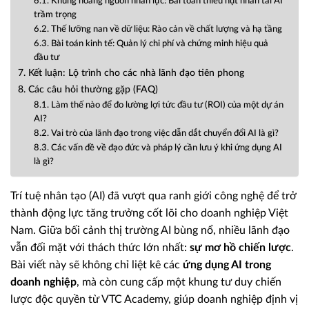
6.1. Khủng hoảng nguồn nhân lực: Bài toán thiếu hụt nhân tài AI
trầm trọng
6.2. Thế lưỡng nan về dữ liệu: Rào cản về chất lượng và hạ tầng
6.3. Bài toán kinh tế: Quản lý chi phí và chứng minh hiệu quả
đầu tư
7. Kết luận: Lộ trình cho các nhà lãnh đạo tiên phong
8. Các câu hỏi thường gặp (FAQ)
8.1. Làm thế nào để đo lường lợi tức đầu tư (ROI) của một dự án
AI?
8.2. Vai trò của lãnh đạo trong việc dẫn dắt chuyển đổi AI là gì?
8.3. Các vấn đề về đạo đức và pháp lý cần lưu ý khi ứng dụng AI
là gì?
Trí tuệ nhân tạo (AI) đã vượt qua ranh giới công nghệ để trở
thành động lực tăng trưởng cốt lõi cho doanh nghiệp Việt
Nam. Giữa bối cảnh thị trường AI bùng nổ, nhiều lãnh đạo
vẫn đối mặt với thách thức lớn nhất:
sự mơ hồ chiến lược
.
Bài viết này sẽ không chỉ liệt kê các
ứng dụng AI trong
doanh nghiệp
, mà còn cung cấp một khung tư duy chiến
lược độc quyền từ VTC Academy, giúp doanh nghiệp định vị