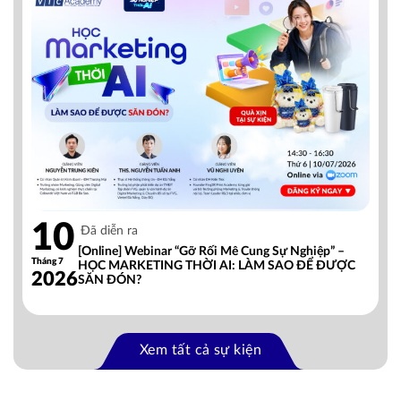
10
Đã diễn ra
[Online] Webinar “Gỡ Rối Mê Cung Sự Nghiệp” –
Tháng 7
HỌC MARKETING THỜI AI: LÀM SAO ĐỂ ĐƯỢC
2026
SĂN ĐÓN?
Xem tất cả sự kiện