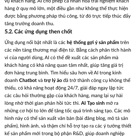
vụ khách hàng. AI cho phép cá nhân hóa trải nghiệm khách
hàng ở quy mô lớn, một điều gần như không thể thực hiện
được bằng phương pháp thủ công, từ đó trực tiếp thúc đẩy
tăng trưởng doanh thu.
5.2. Các ứng dụng then chốt
Ứng dụng nổi bật nhất là các
hệ thống gợi ý sản phẩm
trên
các nền tảng thương mại điện tử. Bằng cách phân tích hành
vi của người dùng, AI có thể đề xuất các sản phẩm mà
khách hàng có khả năng quan tâm nhất, giúp tăng giá trị
đơn hàng trung bình. Tìm hiểu sâu hơn về AI trong kinh
doanh
Chatbot
và
trợ lý ảo
đã trở thành công cụ không thể
thiếu, có khả năng hoạt động 24/7, giải đáp ngay lập tức
các câu hỏi thường gặp của khách hàng, mang lại sự hài
lòng nhờ thời gian phản hồi tức thì.
AI Tạo sinh
mở ra
những cơ hội to lớn để tăng tốc quá trình sáng tạo. Các mô
hình này có thể sản xuất văn bản (bài đăng blog, mô tả sản
phẩm), hình ảnh, và thậm chí hỗ trợ tạo ra các ý tưởng thiết
kế sản phẩm mới trong bộ phận R&D, giúp doanh nghiệp