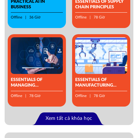
PRACTICAL AI IN
ESSENTIALS OF SUPPLY
BUSINESS
CHAIN PRINCIPLES
Offline
36 Giờ
Offline
78 Giờ
ESSENTIALS OF
ESSENTIALS OF
MANAGING
MANUFACTURING
OPERATIONS
MANAGEMENT
Offline
78 Giờ
Offline
78 Giờ
Xem tất cả khóa học