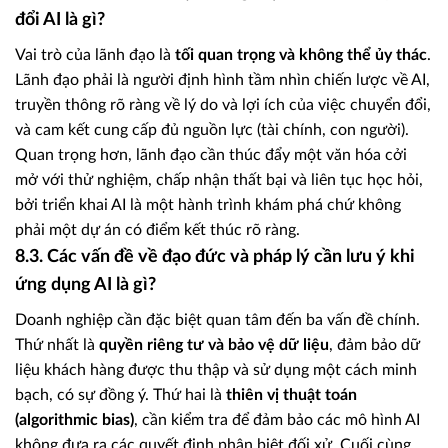
đổi AI là gì?
Vai trò của lãnh đạo là
tối quan trọng và không thể ủy thác
.
Lãnh đạo phải là người định hình tầm nhìn chiến lược về AI,
truyền thông rõ ràng về lý do và lợi ích của việc chuyển đổi,
và cam kết cung cấp đủ nguồn lực (tài chính, con người).
Quan trọng hơn, lãnh đạo cần thúc đẩy một văn hóa cởi
mở với thử nghiệm, chấp nhận thất bại và liên tục học hỏi,
bởi triển khai AI là một hành trình khám phá chứ không
phải một dự án có điểm kết thúc rõ ràng.
8.3. Các vấn đề về đạo đức và pháp lý cần lưu ý khi
ứng dụng AI là gì?
Doanh nghiệp cần đặc biệt quan tâm đến ba vấn đề chính.
Thứ nhất là
quyền riêng tư và bảo vệ dữ liệu
, đảm bảo dữ
liệu khách hàng được thu thập và sử dụng một cách minh
bạch, có sự đồng ý. Thứ hai là
thiên vị thuật toán
(algorithmic bias)
, cần kiểm tra để đảm bảo các mô hình AI
không đưa ra các quyết định phân biệt đối xử. Cuối cùng